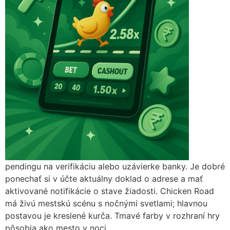
pendingu na verifikáciu alebo uzávierke banky. Je dobré
ponechať si v účte aktuálny doklad o adrese a mať
aktivované notifikácie o stave žiadosti. Chicken Road
má živú mestskú scénu s nočnými svetlami; hlavnou
postavou je kreslené kurča. Tmavé farby v rozhraní hry
pôsobia ako mesto v noci.