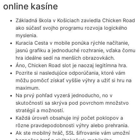
online kasíne
Základná škola v Košiciach zaviedla Chicken Road
ako súčasť svojho programu rozvoja logického
myslenia.
Kuracia Cesta v mobile ponúka rýchle načítanie,
jasnú grafiku a jednoduché rozhranie, vďaka čomu
hra ideálne sedí na menších obrazovkách.
Áno, Chicken Road slot je naozaj legitímna hra.
Pozrite si nasledujúce odporúčania, ktoré vám
môžu pomôcť získať vyššie výhry a užiť si hru na
maximum.
Na prvý pohľad vyzerá jednoducho, no v
skutočnosti sa skrýva pod povrchom množstvo
stratégií a možností.
Každá úroveň obsahuje iný počet poklopov a
rôzne pravdepodobnosti výhry alebo prehrania.
Ak ste mobilný hráč, SSL šifrovanie vám umožní