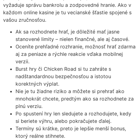
vyžaduje správu bankrolu a zodpovedné hranie. Ako v
každom online kasine je tu vecianské šťastie spojené s
vašou zručnosťou.
Ak sa rozhodnete hrať, je dôležité mať jasne
stanovené limity – nielen finančné, ale aj časové.
Oceníte prehľadné rozhranie, možnosť hrať zdarma
aj za peniaze a rýchle reakcie vďaka mobilnej
verzii.
Burst hry či Chicken Road si tu zahráte s
nadštandardnou bezpečnosťou a istotou
korektných výplat.
Nie je tu žiadne riziko a môžete si prehrať ako
mnohokrát chcete, predtým ako sa rozhodnete za
plnú verziu.
Po spustení hry len sledujete a rozhodujete, kedy
si beriete výhru, alebo pokračujete ďalej.
Termíny sú krátke, preto je lepšie menší bonus,
ktorý reálne stihnete.