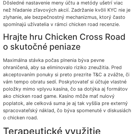
Dôsledné nastavenie meny účtu a metódy ušetrí viac
než hľadanie zľavových akcií. Zadržanie kvôli KYC nie je
zlyhanie, ale bezpečnostný mechanizmus, ktorý často
spomínajú užívatelia v rámci chicken road recenzie.
Hrajte hru Chicken Cross Road
o skutočné peniaze
Maximálna stávka počas plnenia býva pevne
ohraničená, aby sa eliminovalo riziko zneužitia. Pred
akceptovaním ponuky si preto prezrite T&C a zvážte, či
vám tempo obratu sedí. Poskytovateľ si účtuje vlastné
položky mimo vplyvu kasína, čo sa dotýka aj formátov
ako chicken road game. Kasíno môže mať nulový
poplatok, ale celková suma je aj tak vyššia pre externý
spracovateľský náklad, čo býva spomenuté v diskusiách
o chicken road.
Terapeutické využitie