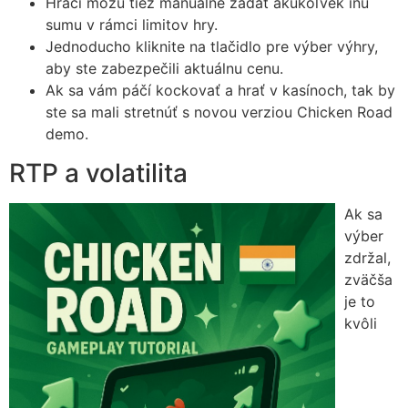
Hráči môžu tiež manuálne zadať akúkoľvek inú
sumu v rámci limitov hry.
Jednoducho kliknite na tlačidlo pre výber výhry,
aby ste zabezpečili aktuálnu cenu.
Ak sa vám páčí kockovať a hrať v kasínoch, tak by
ste sa mali stretnúť s novou verziou Chicken Road
demo.
RTP a volatilita
Ak sa
výber
zdržal,
zväčša
je to
kvôli