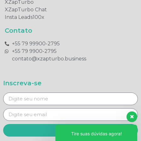
XZapTurbo
XZapTurbo Chat
Insta Leads100x
Contato
+55 79 99900-2795​
+55 79 9900-2795​
contato@xzapturbo.business
Inscreva-se
Enviar
Tire suas dúvidas agora!