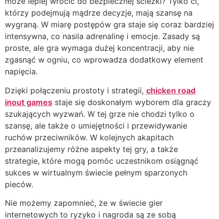
może lepiej wrócić do bezpiecznej ścieżki? Tylko ci,
którzy podejmują mądrze decyzje, mają szansę na
wygraną. W miarę postępów gra staje się coraz bardziej
intensywna, co nasila adrenalinę i emocje. Zasady są
proste, ale gra wymaga dużej koncentracji, aby nie
zgasnąć w ogniu, co wprowadza dodatkowy element
napięcia.
Dzięki połączeniu prostoty i strategii,
chicken road
inout games
staje się doskonałym wyborem dla graczy
szukających wyzwań. W tej grze nie chodzi tylko o
szansę, ale także o umiejętności i przewidywanie
ruchów przeciwników. W kolejnych akapitach
przeanalizujemy różne aspekty tej gry, a także
strategie, które mogą pomóc uczestnikom osiągnąć
sukces w wirtualnym świecie pełnym sparzonych
pieców.
Nie możemy zapomnieć, że w świecie gier
internetowych to ryzyko i nagroda są ze sobą