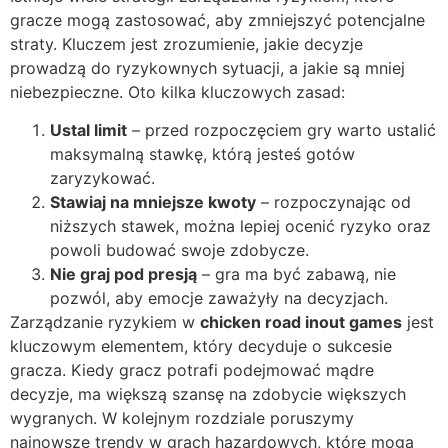
gracze mogą zastosować, aby zmniejszyć potencjalne
straty. Kluczem jest zrozumienie, jakie decyzje
prowadzą do ryzykownych sytuacji, a jakie są mniej
niebezpieczne. Oto kilka kluczowych zasad:
Ustal limit
– przed rozpoczęciem gry warto ustalić
maksymalną stawkę, którą jesteś gotów
zaryzykować.
Stawiaj na mniejsze kwoty
– rozpoczynając od
niższych stawek, można lepiej ocenić ryzyko oraz
powoli budować swoje zdobycze.
Nie graj pod presją
– gra ma być zabawą, nie
pozwól, aby emocje zaważyły na decyzjach.
Zarządzanie ryzykiem w
chicken road inout games
jest
kluczowym elementem, który decyduje o sukcesie
gracza. Kiedy gracz potrafi podejmować mądre
decyzje, ma większą szansę na zdobycie większych
wygranych. W kolejnym rozdziale poruszymy
najnowsze trendy w grach hazardowych, które mogą