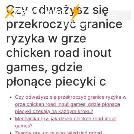
Czy odważysz się
przekroczyć granice
ryzyka w grze
chicken road inout
games, gdzie
płonące piecyki c
Czy odważysz się przekroczyć granice ryzyka w
grze chicken road inout games, gdzie płonące
piecyki czekają na każdym kroku?
Mechanika gry: jak działa chicken road inout
games?
Zasady gry: co musisz wiedzieć przed