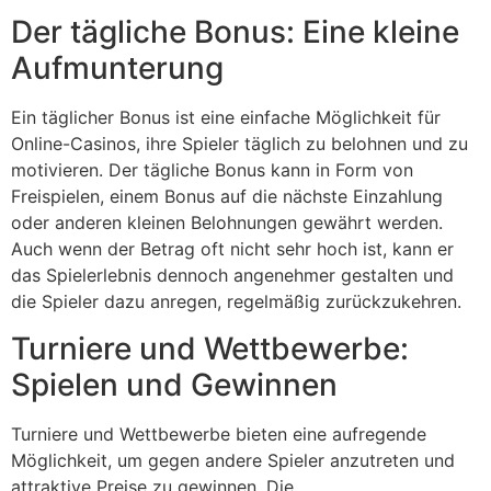
Der tägliche Bonus: Eine kleine
Aufmunterung
Ein täglicher Bonus ist eine einfache Möglichkeit für
Online-Casinos, ihre Spieler täglich zu belohnen und zu
motivieren. Der tägliche Bonus kann in Form von
Freispielen, einem Bonus auf die nächste Einzahlung
oder anderen kleinen Belohnungen gewährt werden.
Auch wenn der Betrag oft nicht sehr hoch ist, kann er
das Spielerlebnis dennoch angenehmer gestalten und
die Spieler dazu anregen, regelmäßig zurückzukehren.
Turniere und Wettbewerbe:
Spielen und Gewinnen
Turniere und Wettbewerbe bieten eine aufregende
Möglichkeit, um gegen andere Spieler anzutreten und
attraktive Preise zu gewinnen. Die