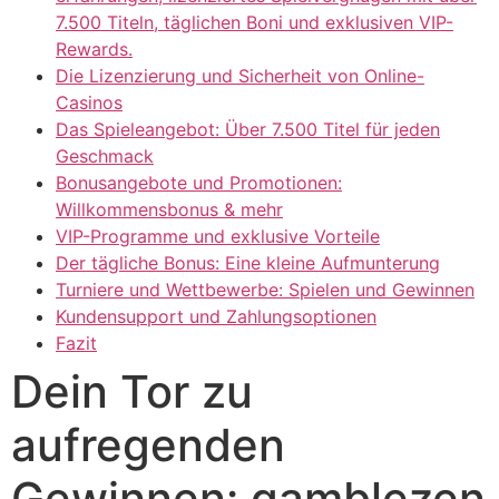
7.500 Titeln, täglichen Boni und exklusiven VIP-
Rewards.
Die Lizenzierung und Sicherheit von Online-
Casinos
Das Spieleangebot: Über 7.500 Titel für jeden
Geschmack
Bonusangebote und Promotionen:
Willkommensbonus & mehr
VIP-Programme und exklusive Vorteile
Der tägliche Bonus: Eine kleine Aufmunterung
Turniere und Wettbewerbe: Spielen und Gewinnen
Kundensupport und Zahlungsoptionen
Fazit
Dein Tor zu
aufregenden
Gewinnen: gamblezen