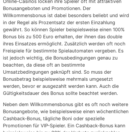
Online-Casinos locken ihre Spieler oft mit attraktiven
Bonusangeboten und Promotionen. Der
Willkommensbonus ist dabei besonders beliebt und wird
in der Regel als Prozentsatz der ersten Einzahlung
gewährt. So können Spieler beispielsweise einen 100%
Bonus bis zu 500 Euro erhalten, der ihnen das double
ihres Einsatzes ermöglicht. Zusätzlich werden oft noch
Freispiele für bestimmte Spielautomaten vergeben. Es
ist jedoch wichtig, die Bonusbedingungen genau zu
beachten, da diese oft an bestimmte
Umsatzbedingungen geknüpft sind. So muss der
Bonusbetrag beispielsweise mehrmals umgesetzt
werden, bevor er ausgezahlt werden kann. Auch die
Gültigkeitsdauer des Bonus sollte beachtet werden.
Neben dem Willkommensbonus gibt es oft noch weitere
Bonusangebote, wie beispielsweise einen wöchentlichen
Cashback-Bonus, tägliche Boni oder spezielle
Promotionen für VIP-Spieler. Ein Cashback-Bonus kann