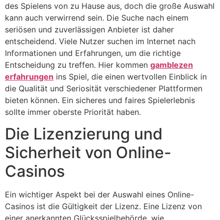
des Spielens von zu Hause aus, doch die große Auswahl
kann auch verwirrend sein. Die Suche nach einem
seriösen und zuverlässigen Anbieter ist daher
entscheidend. Viele Nutzer suchen im Internet nach
Informationen und Erfahrungen, um die richtige
Entscheidung zu treffen. Hier kommen
gamblezen
erfahrungen
ins Spiel, die einen wertvollen Einblick in
die Qualität und Seriosität verschiedener Plattformen
bieten können. Ein sicheres und faires Spielerlebnis
sollte immer oberste Priorität haben.
Die Lizenzierung und
Sicherheit von Online-
Casinos
Ein wichtiger Aspekt bei der Auswahl eines Online-
Casinos ist die Gültigkeit der Lizenz. Eine Lizenz von
einer anerkannten Glücksspielbehörde, wie