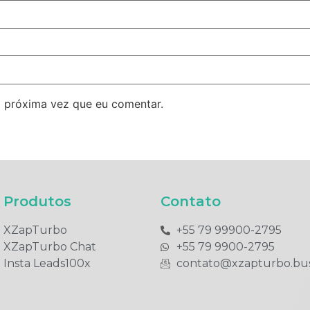
 próxima vez que eu comentar.
Produtos​
Contato
XZapTurbo
+55 79 99900-2795​
XZapTurbo Chat
+55 79 9900-2795​
Insta Leads100x
contato@xzapturbo.bus