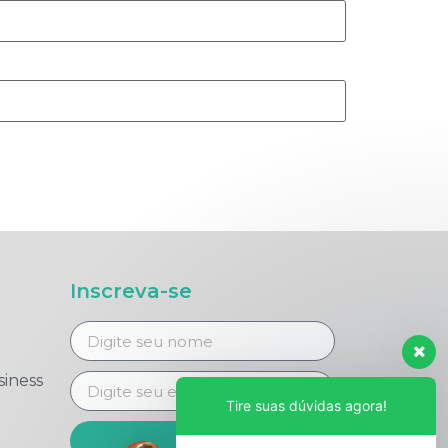
Inscreva-se
iness
Tire suas dúvidas agora!
Enviar