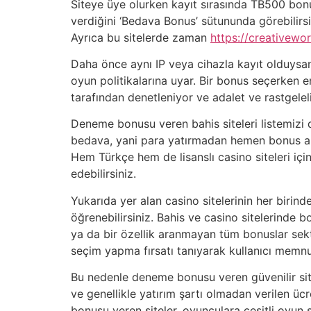
Siteye üye olurken kayıt sırasında TB500 bon
verdiğini ‘Bedava Bonus’ sütununda görebilir
Ayrıca bu sitelerde zaman
https://creativew
Daha önce aynı IP veya cihazla kayıt olduysanı
oyun politikalarına uyar. Bir bonus seçerken en 
tarafından denetleniyor ve adalet ve rastgelel
Deneme bonusu veren bahis siteleri listemizi d
bedava, yani para yatırmadan hemen bonus alab
Hem Türkçe hem de lisanslı casino siteleri için
edebilirsiniz.
Yukarıda yer alan casino sitelerinin her birind
öğrenebilirsiniz. Bahis ve casino sitelerinde b
ya da bir özellik aranmayan tüm bonuslar sektö
seçim yapma fırsatı tanıyarak kullanıcı memnu
Bu nedenle deneme bonusu veren güvenilir si
ve genellikle yatırım şartı olmadan verilen ücr
bonusu veren siteler, oyunculara çeşitli oyun