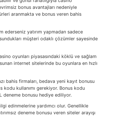
şabilir ve gönül rahatlığıyla casino
evrimsiz bonus avantajları nedeniyle
ürleri aranmakta ve bonus veren bahis
evam ederseniz yatırım yapmadan sadece
 sundukları müşteri odaklı çözümler sayesinde
casino oyunları piyasasındaki köklü ve sağlam
 sunan internet sitelerinde bu oyunlara en hızlı
azı bahis firmaları, bedava yeni kayıt bonusu
nus kodu kullanımı gerekiyor. Bonus kodu
L deneme bonusu hediye ediliyor.
ilgi edinmelerine yardımcı olur. Genellikle
yatırımsız deneme bonusu veren siteler arayışı