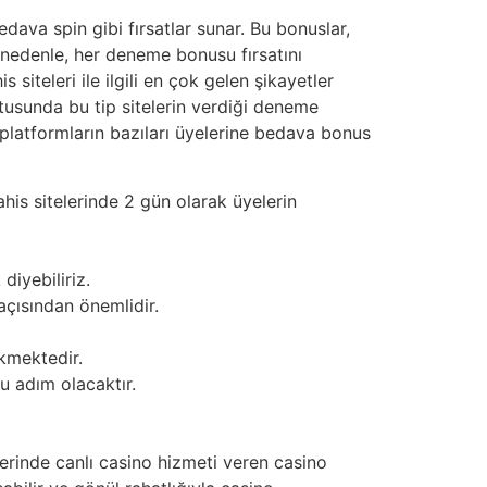
edava spin gibi fırsatlar sunar. Bu bonuslar,
 Bu nedenle, her deneme bonusu fırsatını
teleri ile ilgili en çok gelen şikayetler
ltusunda bu tip sitelerin verdiği deneme
 platformların bazıları üyelerine bedava bonus
his sitelerinde 2 gün olarak üyelerin
diyebiliriz.
açısından önemlidir.
kmektedir.
u adım olacaktır.
erinde canlı casino hizmeti veren casino