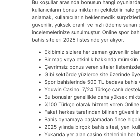
Bu koşullar arasında bonusun hangi oyunlarda ku
kullanıcıların bonus miktarını çekilebilir hale g
anlamak, kullanıcıların beklenmedik sürprizle
güvenilir, yüksek oranlı ve hızlı ödeme sunan 
incelemelerinize sunulmuştur. Online spor bahi
bahis siteleri 2025 listesinde yer alıyor.
Ekibimiz sizlere her zaman güvenilir olan
Bir maç veya etkinlik hakkında mümkün o
Çevrimsiz bonus veren siteler listemizde 
Gibi sektörde yüzlerce site üzerinde üy
Spor bahislerinde 500 TL bedava bahis ve
Youwin Casino, 7/24 Türkçe canlı destek 
Bu bonuslar genellikle daha yüksek mikta
%100 Türkçe olarak hizmet veren Online 
Fakat herkes tarafından bilinen güvenilir
Bahis oynamaya başlamadan önce hiçbir 
2025 yılında birçok bahis sitesi, yeni k
Yukarıda yer alan casino sitelerinin her b