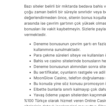
Bazı siteler belirli bir miktarda bedava bahis 
çoğu zaman belirli bir süreyle sınırlıdır veya b
değerlendirmeden önce, sitenin bonus koşulları
arasında ise çevrim şartının çok yüksek olması
bonusları ile vakit kaybetmeyin. Sizlerle payl
vermektedir.
Deneme bonusunun çevrim şartı en fazla 7
kullanımına sunulmaktadır.
Para çekme süreleri siteye ve kullanıla
Bahis ve casino sitelerinde bonusların he
Deneme bonusunun alımından sonra site iç
Bu sertifikalar, oyunların rastgele ve adil
MoonGlow Casino, telefon doğrulaması s
Bu konuda yine söz konusu promosyon için
Elbette bunlarla sınırlı kalmayıp çok d
Yavaş ödeme yapan sitelerden kaçınmak, 
%100 Türkçe olarak hizmet veren Online Casin