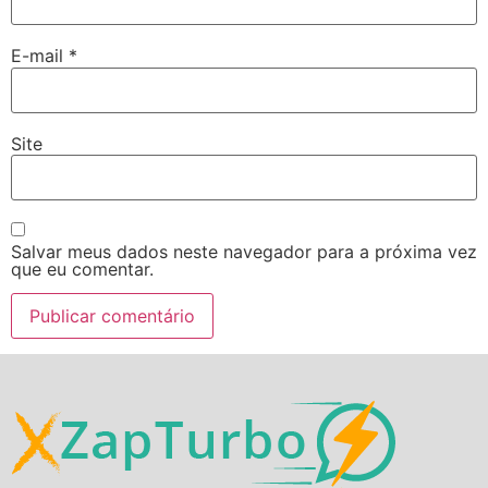
E-mail
*
Site
Salvar meus dados neste navegador para a próxima vez
que eu comentar.