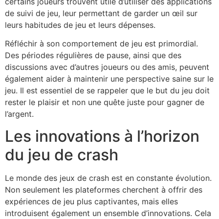
certains joueurs trouvent utile d’utiliser des applications
de suivi de jeu, leur permettant de garder un œil sur
leurs habitudes de jeu et leurs dépenses.
Réfléchir à son comportement de jeu est primordial.
Des périodes régulières de pause, ainsi que des
discussions avec d’autres joueurs ou des amis, peuvent
également aider à maintenir une perspective saine sur le
jeu. Il est essentiel de se rappeler que le but du jeu doit
rester le plaisir et non une quête juste pour gagner de
l’argent.
Les innovations à l’horizon
du jeu de crash
Le monde des jeux de crash est en constante évolution.
Non seulement les plateformes cherchent à offrir des
expériences de jeu plus captivantes, mais elles
introduisent également un ensemble d’innovations. Cela