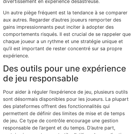
divertissement en expérience désastreuse.
Un autre piège fréquent est la tendance à se comparer
aux autres. Regarder d’autres joueurs remporter des
gains impressionnants peut inciter à adopter des
comportements risqués. Il est crucial de se rappeler que
chaque joueur a un rythme et une stratégie unique et
qu’il est important de rester concentré sur sa propre
expérience.
Des outils pour une expérience
de jeu responsable
Pour aider à réguler l’expérience de jeu, plusieurs outils
sont désormais disponibles pour les joueurs. La plupart
des plateformes offrent des fonctionnalités qui
permettent de définir des limites de mise et de temps
de jeu. Ce type de contrôle encourage une gestion
responsable de l’argent et du temps. D’autre part,