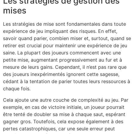
Les stratégies de gestion des
mises
Les stratégies de mise sont fondamentales dans toute
expérience de jeu impliquant des risques. En effet,
savoir quand parier, combien miser et, surtout, quand se
retirer est crucial pour maintenir une expérience de jeu
saine. La plupart des joueurs commencent avec une
petite mise, augmentant progressivement au fur et à
mesure de leurs gains. Cependant, il n’est pas rare que
des joueurs inexpérimentés ignorent cette sagesse,
cédant à la tentation de parier toutes leurs ressources à
chaque fois.
Cela ajoute une autre couche de complexité au jeu. Par
exemple, en cas de victoire initiale, un joueur pourrait
être tenté de doubler sa mise à chaque saut, espérant
gagner gros. Toutefois, cela expose également à des
pertes catastrophiques, car une seule erreur peut