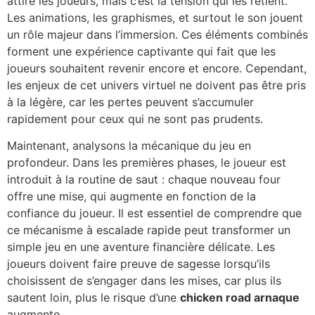
attire les joueurs, mais c’est la tension qui les retient.
Les animations, les graphismes, et surtout le son jouent
un rôle majeur dans l’immersion. Ces éléments combinés
forment une expérience captivante qui fait que les
joueurs souhaitent revenir encore et encore. Cependant,
les enjeux de cet univers virtuel ne doivent pas être pris
à la légère, car les pertes peuvent s’accumuler
rapidement pour ceux qui ne sont pas prudents.
Maintenant, analysons la mécanique du jeu en
profondeur. Dans les premières phases, le joueur est
introduit à la routine de saut : chaque nouveau four
offre une mise, qui augmente en fonction de la
confiance du joueur. Il est essentiel de comprendre que
ce mécanisme à escalade rapide peut transformer un
simple jeu en une aventure financière délicate. Les
joueurs doivent faire preuve de sagesse lorsqu’ils
choisissent de s’engager dans les mises, car plus ils
sautent loin, plus le risque d’une
chicken road arnaque
augmente.