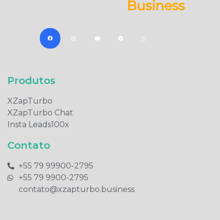
Produtos​
XZapTurbo
XZapTurbo Chat
Insta Leads100x
Contato
+55 79 99900-2795​
+55 79 9900-2795​
contato@xzapturbo.business