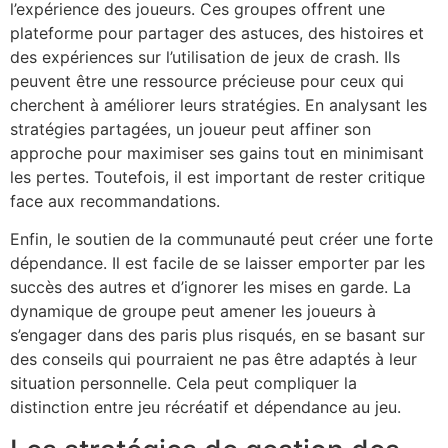
l’expérience des joueurs. Ces groupes offrent une
plateforme pour partager des astuces, des histoires et
des expériences sur l’utilisation de jeux de crash. Ils
peuvent être une ressource précieuse pour ceux qui
cherchent à améliorer leurs stratégies. En analysant les
stratégies partagées, un joueur peut affiner son
approche pour maximiser ses gains tout en minimisant
les pertes. Toutefois, il est important de rester critique
face aux recommandations.
Enfin, le soutien de la communauté peut créer une forte
dépendance. Il est facile de se laisser emporter par les
succès des autres et d’ignorer les mises en garde. La
dynamique de groupe peut amener les joueurs à
s’engager dans des paris plus risqués, en se basant sur
des conseils qui pourraient ne pas être adaptés à leur
situation personnelle. Cela peut compliquer la
distinction entre jeu récréatif et dépendance au jeu.