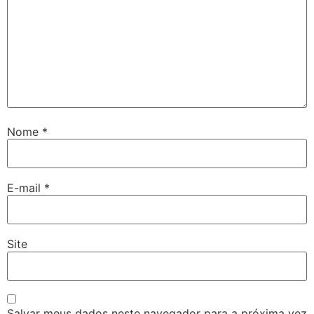
Nome
*
E-mail
*
Site
Salvar meus dados neste navegador para a próxima vez