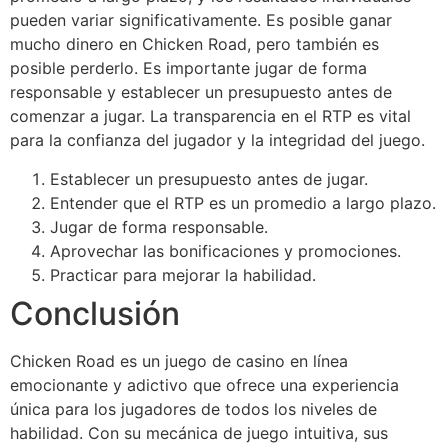
pueden variar significativamente. Es posible ganar
mucho dinero en Chicken Road, pero también es
posible perderlo. Es importante jugar de forma
responsable y establecer un presupuesto antes de
comenzar a jugar. La transparencia en el RTP es vital
para la confianza del jugador y la integridad del juego.
Establecer un presupuesto antes de jugar.
Entender que el RTP es un promedio a largo plazo.
Jugar de forma responsable.
Aprovechar las bonificaciones y promociones.
Practicar para mejorar la habilidad.
Conclusión
Chicken Road es un juego de casino en línea
emocionante y adictivo que ofrece una experiencia
única para los jugadores de todos los niveles de
habilidad. Con su mecánica de juego intuitiva, sus