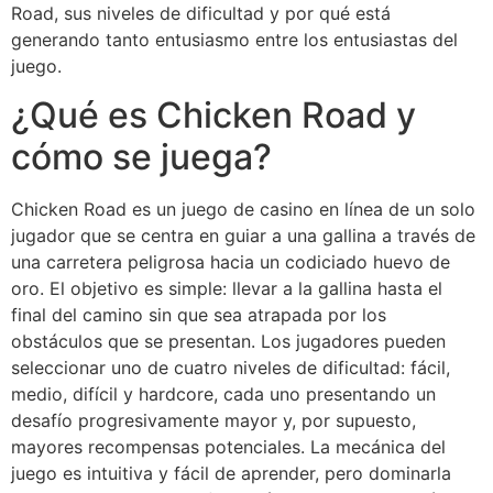
Road, sus niveles de dificultad y por qué está
generando tanto entusiasmo entre los entusiastas del
juego.
¿Qué es Chicken Road y
cómo se juega?
Chicken Road es un juego de casino en línea de un solo
jugador que se centra en guiar a una gallina a través de
una carretera peligrosa hacia un codiciado huevo de
oro. El objetivo es simple: llevar a la gallina hasta el
final del camino sin que sea atrapada por los
obstáculos que se presentan. Los jugadores pueden
seleccionar uno de cuatro niveles de dificultad: fácil,
medio, difícil y hardcore, cada uno presentando un
desafío progresivamente mayor y, por supuesto,
mayores recompensas potenciales. La mecánica del
juego es intuitiva y fácil de aprender, pero dominarla