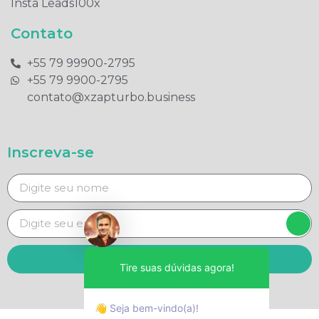
Insta Leads100x
Contato
+55 79 99900-2795​
+55 79 9900-2795​
contato@xzapturbo.business
Inscreva-se
Enviar
Tire suas dúvidas agora!
👋 Seja bem-vindo(a)!