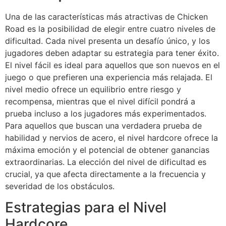
Una de las características más atractivas de Chicken
Road es la posibilidad de elegir entre cuatro niveles de
dificultad. Cada nivel presenta un desafío único, y los
jugadores deben adaptar su estrategia para tener éxito.
El nivel fácil es ideal para aquellos que son nuevos en el
juego o que prefieren una experiencia más relajada. El
nivel medio ofrece un equilibrio entre riesgo y
recompensa, mientras que el nivel difícil pondrá a
prueba incluso a los jugadores más experimentados.
Para aquellos que buscan una verdadera prueba de
habilidad y nervios de acero, el nivel hardcore ofrece la
máxima emoción y el potencial de obtener ganancias
extraordinarias. La elección del nivel de dificultad es
crucial, ya que afecta directamente a la frecuencia y
severidad de los obstáculos.
Estrategias para el Nivel
Hardcore