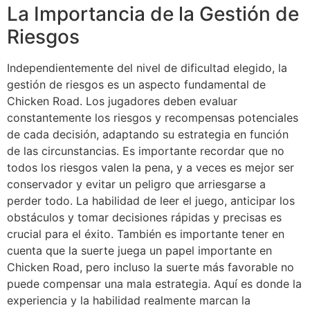
La Importancia de la Gestión de
Riesgos
Independientemente del nivel de dificultad elegido, la
gestión de riesgos es un aspecto fundamental de
Chicken Road. Los jugadores deben evaluar
constantemente los riesgos y recompensas potenciales
de cada decisión, adaptando su estrategia en función
de las circunstancias. Es importante recordar que no
todos los riesgos valen la pena, y a veces es mejor ser
conservador y evitar un peligro que arriesgarse a
perder todo. La habilidad de leer el juego, anticipar los
obstáculos y tomar decisiones rápidas y precisas es
crucial para el éxito. También es importante tener en
cuenta que la suerte juega un papel importante en
Chicken Road, pero incluso la suerte más favorable no
puede compensar una mala estrategia. Aquí es donde la
experiencia y la habilidad realmente marcan la