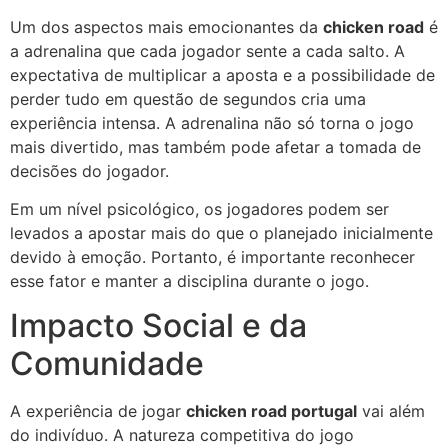
Um dos aspectos mais emocionantes da
chicken road
é
a adrenalina que cada jogador sente a cada salto. A
expectativa de multiplicar a aposta e a possibilidade de
perder tudo em questão de segundos cria uma
experiência intensa. A adrenalina não só torna o jogo
mais divertido, mas também pode afetar a tomada de
decisões do jogador.
Em um nível psicológico, os jogadores podem ser
levados a apostar mais do que o planejado inicialmente
devido à emoção. Portanto, é importante reconhecer
esse fator e manter a disciplina durante o jogo.
Impacto Social e da
Comunidade
A experiência de jogar
chicken road portugal
vai além
do indivíduo. A natureza competitiva do jogo