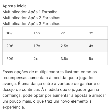
Aposta Inicial
Multiplicador Após 1 Fornalha
Multiplicador Após 2 Fornalhas
Multiplicador Após 3 Fornalhas
10€
1.5x
2x
3x
20€
1.7x
2.5x
4x
50€
2x
3.5x
5x
Essas opções de multiplicadores ilustram como as
recompensas aumentam à medida que o jogador
avança. É uma dança entre a vontade de ganhar e o
desejo de continuar. À medida que o jogador ganha
confiança, pode optar por aumentar a aposta e arriscar
um pouco mais, o que traz um novo elemento à
experiência.