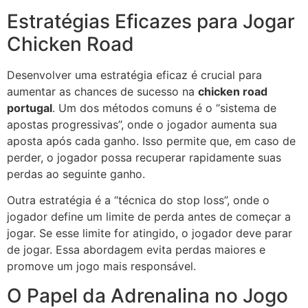
Estratégias Eficazes para Jogar
Chicken Road
Desenvolver uma estratégia eficaz é crucial para
aumentar as chances de sucesso na
chicken road
portugal
. Um dos métodos comuns é o “sistema de
apostas progressivas”, onde o jogador aumenta sua
aposta após cada ganho. Isso permite que, em caso de
perder, o jogador possa recuperar rapidamente suas
perdas ao seguinte ganho.
Outra estratégia é a “técnica do stop loss”, onde o
jogador define um limite de perda antes de começar a
jogar. Se esse limite for atingido, o jogador deve parar
de jogar. Essa abordagem evita perdas maiores e
promove um jogo mais responsável.
O Papel da Adrenalina no Jogo