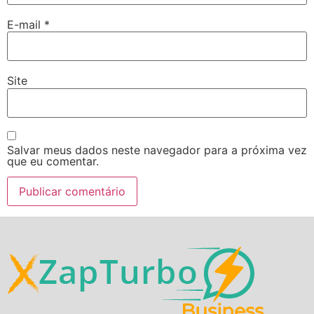
E-mail
*
Site
Salvar meus dados neste navegador para a próxima vez
que eu comentar.