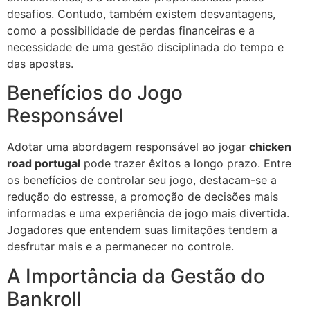
desafios. Contudo, também existem desvantagens,
como a possibilidade de perdas financeiras e a
necessidade de uma gestão disciplinada do tempo e
das apostas.
Benefícios do Jogo
Responsável
Adotar uma abordagem responsável ao jogar
chicken
road portugal
pode trazer êxitos a longo prazo. Entre
os benefícios de controlar seu jogo, destacam-se a
redução do estresse, a promoção de decisões mais
informadas e uma experiência de jogo mais divertida.
Jogadores que entendem suas limitações tendem a
desfrutar mais e a permanecer no controle.
A Importância da Gestão do
Bankroll