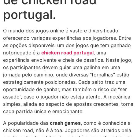
portugal.
O mundo dos jogos online é vasto e diversificado,
oferecendo variadas experiências aos jogadores. Entre
as opções disponíveis, um dos jogos que tem ganhado
notoriedade é a
chicken road portugal
, uma
experiência envolvente e cheia de desafios. Neste jogo,
os participantes devem guiar uma galinha em uma
jornada pelo caminho, onde diversas “fornalhas” estão
estrategicamente posicionadas. Cada salto traz uma
oportunidade de ganhar, mas também o risco de “ser
assado”, caso o jogador não esteja atento. A mecânica
simples, aliada ao aspecto de apostas crescentes, torna
cada partida única e emocionante.
A popularidade das
crash games
, como é conhecida a
chicken road, não é à toa. Jogadores são atraídos pela