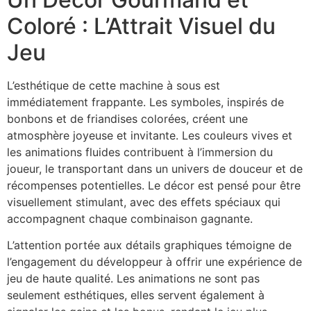
Coloré : L’Attrait Visuel du
Jeu
L’esthétique de cette machine à sous est
immédiatement frappante. Les symboles, inspirés de
bonbons et de friandises colorées, créent une
atmosphère joyeuse et invitante. Les couleurs vives et
les animations fluides contribuent à l’immersion du
joueur, le transportant dans un univers de douceur et de
récompenses potentielles. Le décor est pensé pour être
visuellement stimulant, avec des effets spéciaux qui
accompagnent chaque combinaison gagnante.
L’attention portée aux détails graphiques témoigne de
l’engagement du développeur à offrir une expérience de
jeu de haute qualité. Les animations ne sont pas
seulement esthétiques, elles servent également à