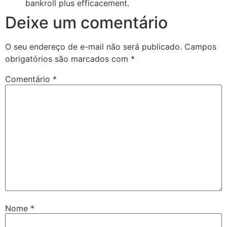
bankroll plus efficacement.
Deixe um comentário
O seu endereço de e-mail não será publicado.
Campos
obrigatórios são marcados com
*
Comentário
*
Nome
*