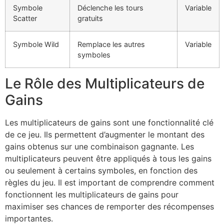
Symbole
Déclenche les tours
Variable
Scatter
gratuits
Symbole Wild
Remplace les autres
Variable
symboles
Le Rôle des Multiplicateurs de
Gains
Les multiplicateurs de gains sont une fonctionnalité clé
de ce jeu. Ils permettent d’augmenter le montant des
gains obtenus sur une combinaison gagnante. Les
multiplicateurs peuvent être appliqués à tous les gains
ou seulement à certains symboles, en fonction des
règles du jeu. Il est important de comprendre comment
fonctionnent les multiplicateurs de gains pour
maximiser ses chances de remporter des récompenses
importantes.