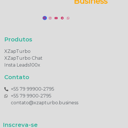
Produtos​
XZapTurbo
XZapTurbo Chat
Insta Leads100x
Contato
+55 79 99900-2795​
+55 79 9900-2795​
contato@xzapturbo.business
Inscreva-se