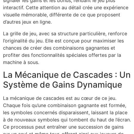
signaler les gains et les bonus, rendant le jeu plus
interactif. Cette attention au détail crée une expérience
visuelle mémorable, différente de ce que proposent
d’autres jeux en ligne.
La grille de jeu, avec sa structure particulière, renforce
l’originalité du jeu. Elle est conçue pour maximiser les
chances de créer des combinaisons gagnantes et
profiter des fonctionnalités spéciales offertes par la
machine à sous.
La Mécanique de Cascades : Un
Système de Gains Dynamique
La mécanique de cascades est au cœur de ce jeu.
Chaque fois qu’une combinaison gagnante est formée,
les symboles concernés disparaissent, laissant la place
à de nouveaux symboles qui tombent du haut de l’écran.
Ce processus peut entraîner une succession de gains
sur un seul et même tour, offrant ainsi aux joueurs de