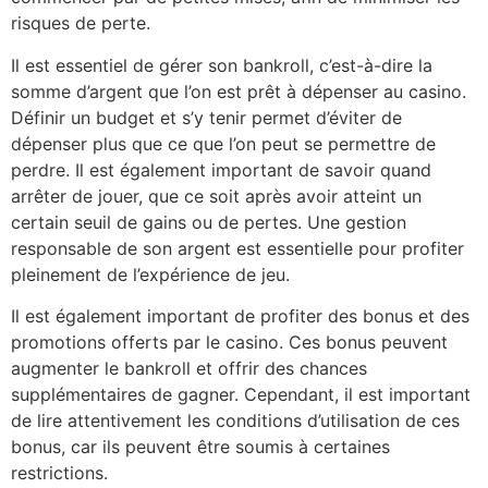
risques de perte.
Il est essentiel de gérer son bankroll, c’est-à-dire la
somme d’argent que l’on est prêt à dépenser au casino.
Définir un budget et s’y tenir permet d’éviter de
dépenser plus que ce que l’on peut se permettre de
perdre. Il est également important de savoir quand
arrêter de jouer, que ce soit après avoir atteint un
certain seuil de gains ou de pertes. Une gestion
responsable de son argent est essentielle pour profiter
pleinement de l’expérience de jeu.
Il est également important de profiter des bonus et des
promotions offerts par le casino. Ces bonus peuvent
augmenter le bankroll et offrir des chances
supplémentaires de gagner. Cependant, il est important
de lire attentivement les conditions d’utilisation de ces
bonus, car ils peuvent être soumis à certaines
restrictions.