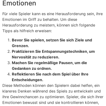
Emotionen
Für viele Spieler kann es eine Herausforderung sein, ihre
Emotionen im Griff zu behalten. Um diese
Herausforderung zu meistern, können sich folgende
Tipps als hilfreich erweisen:
Bevor Sie spielen, setzen Sie sich Ziele und
Grenzen.
Praktizieren Sie Entspannungstechniken, um
Nervosität zu reduzieren.
Machen Sie regelmäßige Pausen, um die
Gedanken zu ordnen.
Reflektieren Sie nach dem Spiel über Ihre
Entscheidungen.
Diese Methoden können den Spielern dabei helfen, ein
klareres Denken während des Spiels zu entwickeln und
ihre Gewinnchancen zu optimieren. Spieler, die sich ihrer
Emotionen bewusst sind und sie kontrollieren können,