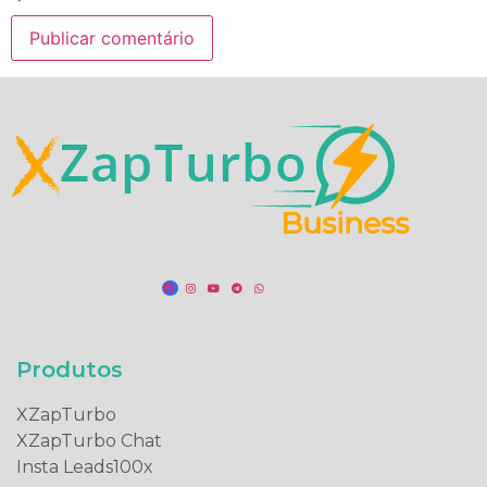
Produtos​
XZapTurbo
XZapTurbo Chat
Insta Leads100x