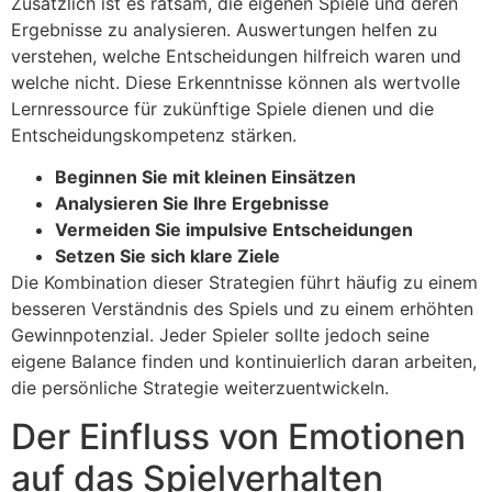
Zusätzlich ist es ratsam, die eigenen Spiele und deren
Ergebnisse zu analysieren. Auswertungen helfen zu
verstehen, welche Entscheidungen hilfreich waren und
welche nicht. Diese Erkenntnisse können als wertvolle
Lernressource für zukünftige Spiele dienen und die
Entscheidungskompetenz stärken.
Beginnen Sie mit kleinen Einsätzen
Analysieren Sie Ihre Ergebnisse
Vermeiden Sie impulsive Entscheidungen
Setzen Sie sich klare Ziele
Die Kombination dieser Strategien führt häufig zu einem
besseren Verständnis des Spiels und zu einem erhöhten
Gewinnpotenzial. Jeder Spieler sollte jedoch seine
eigene Balance finden und kontinuierlich daran arbeiten,
die persönliche Strategie weiterzuentwickeln.
Der Einfluss von Emotionen
auf das Spielverhalten