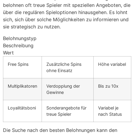
belohnen oft treue Spieler mit speziellen Angeboten, die
über die regulären Spieloptionen hinausgehen. Es lohnt
sich, sich über solche Möglichkeiten zu informieren und
sie strategisch zu nutzen.
Belohnungstyp
Beschreibung
Wert
Free Spins
Zusätzliche Spins
Höhe variabel
ohne Einsatz
Multiplikatoren
Verdopplung der
Bis zu 10x
Gewinne
Loyalitätsboni
Sonderangebote für
Variabel je
treue Spieler
nach Status
Die Suche nach den besten Belohnungen kann den