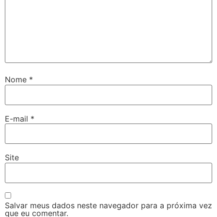
Nome
*
E-mail
*
Site
Salvar meus dados neste navegador para a próxima vez
que eu comentar.