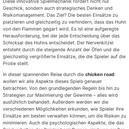
Diese innovative Spielmechanik fordert nicht nur
Geschick, sondern auch strategisches Denken und
Risikomanagement. Das Ziel? Die besten Einsätze zu
platzieren und gleichzeitig zu verhindern, dass das Huhn
von den Flammen gegart wird. Es ist eine aufgeregte
Herausforderung, bei der jede Entscheidung über das
Schicksal des Huhns entscheidet. Der Nervenkitzel
entsteht durch die steigende Anzahl der Öfen und die
gleichzeitig vergrößerte Einsätze, die die Spieler auf die
Probe stellt.
In dieser spannenden Reise durch die
chicken road
wollen wir alle Aspekte dieses Spiels genauer
betrachten. Von den grundlegenden Regeln bis hin zu
Strategien zur Maximierung der Gewinne – alles wird
ausführlich behandelt. Außerdem werden wir die
verschiedenen Möglichkeiten erkunden, wie Spieler ihre
Einsätze am besten verwalten können, um die Risiken zu
minimieren. Auch die psychologischen Aspekte, die das