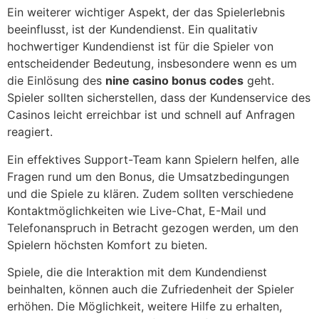
Ein weiterer wichtiger Aspekt, der das Spielerlebnis
beeinflusst, ist der Kundendienst. Ein qualitativ
hochwertiger Kundendienst ist für die Spieler von
entscheidender Bedeutung, insbesondere wenn es um
die Einlösung des
nine casino bonus codes
geht.
Spieler sollten sicherstellen, dass der Kundenservice des
Casinos leicht erreichbar ist und schnell auf Anfragen
reagiert.
Ein effektives Support-Team kann Spielern helfen, alle
Fragen rund um den Bonus, die Umsatzbedingungen
und die Spiele zu klären. Zudem sollten verschiedene
Kontaktmöglichkeiten wie Live-Chat, E-Mail und
Telefonanspruch in Betracht gezogen werden, um den
Spielern höchsten Komfort zu bieten.
Spiele, die die Interaktion mit dem Kundendienst
beinhalten, können auch die Zufriedenheit der Spieler
erhöhen. Die Möglichkeit, weitere Hilfe zu erhalten,