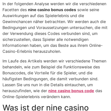
In der folgenden Analyse werden wir die verschiedenen
Facetten des
nine casino bonus codes
sowie seine
Auswirkungen auf das Spielerlebnis und die
Gewinnchancen näher betrachten. Wir werden auch die
Bedingungen und Voraussetzungen untersuchen, die mit
der Verwendung dieses Codes verbunden sind, um
sicherzustellen, dass Spieler alle notwendigen
Informationen haben, um das Beste aus ihrem Online-
Casino-Erlebnis herauszuholen.
Im Laufe des Artikels werden wir verschiedene Themen
behandeln, wie zum Beispiel die Funktionsweise des
Bonuscodes, die Vorteile für die Spieler, und die
häufigsten Bedingungen, die damit verbunden sind.
Lassen Sie uns nun in die Details eintauchen, um
herauszufinden, wie der
nine casino bonus code
das
Online-Spielerlebnis verändern kann.
Was ist der nine casino