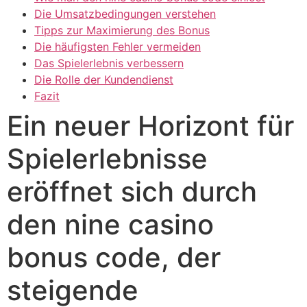
Die Umsatzbedingungen verstehen
Tipps zur Maximierung des Bonus
Die häufigsten Fehler vermeiden
Das Spielerlebnis verbessern
Die Rolle der Kundendienst
Fazit
Ein neuer Horizont für
Spielerlebnisse
eröffnet sich durch
den nine casino
bonus code, der
steigende