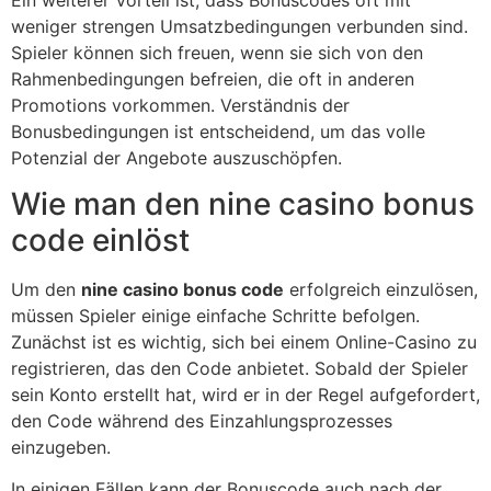
weniger strengen Umsatzbedingungen verbunden sind.
Spieler können sich freuen, wenn sie sich von den
Rahmenbedingungen befreien, die oft in anderen
Promotions vorkommen. Verständnis der
Bonusbedingungen ist entscheidend, um das volle
Potenzial der Angebote auszuschöpfen.
Wie man den nine casino bonus
code einlöst
Um den
nine casino bonus code
erfolgreich einzulösen,
müssen Spieler einige einfache Schritte befolgen.
Zunächst ist es wichtig, sich bei einem Online-Casino zu
registrieren, das den Code anbietet. Sobald der Spieler
sein Konto erstellt hat, wird er in der Regel aufgefordert,
den Code während des Einzahlungsprozesses
einzugeben.
In einigen Fällen kann der Bonuscode auch nach der