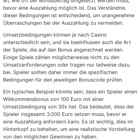
an, wie oft der Bonusbetrag umgesetzt werden muss,
bevor eine Auszahlung möglich ist. Das Verständnis
dieser Bedingungen ist entscheidend, um unangenehme
Überraschungen bei der Auszahlung zu vermeiden.
Umsatzbedingungen können je nach Casino
unterschiedlich sein, und sie beeinflussen auch die Art
der Spiele, die auf den Bonus angerechnet werden.
Einige Spiele zählen möglicherweise nicht zu den
Umsatzanforderungen oder tragen nur teilweise dazu
bei. Spieler sollten daher immer die spezifischen
Bedingungen für den jeweiligen Bonuscode prüfen.
Ein typisches Beispiel könnte sein, dass ein Spieler einen
Willkommensbonus von 100 Euro mit einer
Umsatzbedingung von 30x hat. Das bedeutet, dass der
Spieler insgesamt 3.000 Euro setzen muss, bevor er
eine Auszahlung anfordern kann. Es ist wichtig, dies im
Hinterkopf zu behalten, um eine realistische Vorstellung
von den möglichen Gewinnen zu haben.