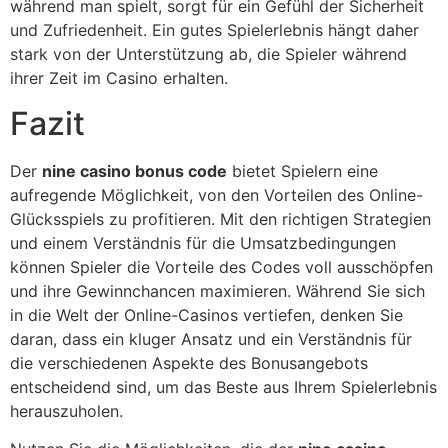
während man spielt, sorgt für ein Gefühl der Sicherheit
und Zufriedenheit. Ein gutes Spielerlebnis hängt daher
stark von der Unterstützung ab, die Spieler während
ihrer Zeit im Casino erhalten.
Fazit
Der
nine casino bonus code
bietet Spielern eine
aufregende Möglichkeit, von den Vorteilen des Online-
Glücksspiels zu profitieren. Mit den richtigen Strategien
und einem Verständnis für die Umsatzbedingungen
können Spieler die Vorteile des Codes voll ausschöpfen
und ihre Gewinnchancen maximieren. Während Sie sich
in die Welt der Online-Casinos vertiefen, denken Sie
daran, dass ein kluger Ansatz und ein Verständnis für
die verschiedenen Aspekte des Bonusangebots
entscheidend sind, um das Beste aus Ihrem Spielerlebnis
herauszuholen.