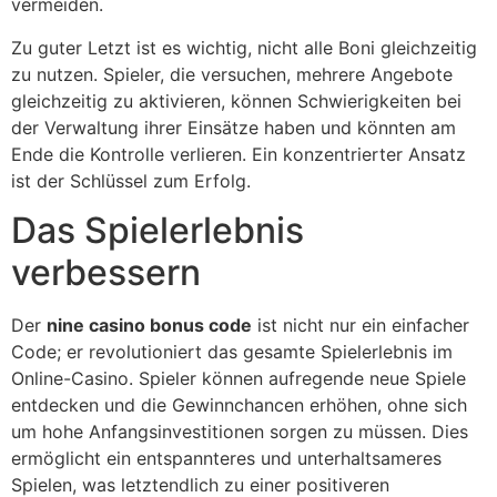
vermeiden.
Zu guter Letzt ist es wichtig, nicht alle Boni gleichzeitig
zu nutzen. Spieler, die versuchen, mehrere Angebote
gleichzeitig zu aktivieren, können Schwierigkeiten bei
der Verwaltung ihrer Einsätze haben und könnten am
Ende die Kontrolle verlieren. Ein konzentrierter Ansatz
ist der Schlüssel zum Erfolg.
Das Spielerlebnis
verbessern
Der
nine casino bonus code
ist nicht nur ein einfacher
Code; er revolutioniert das gesamte Spielerlebnis im
Online-Casino. Spieler können aufregende neue Spiele
entdecken und die Gewinnchancen erhöhen, ohne sich
um hohe Anfangsinvestitionen sorgen zu müssen. Dies
ermöglicht ein entspannteres und unterhaltsameres
Spielen, was letztendlich zu einer positiveren