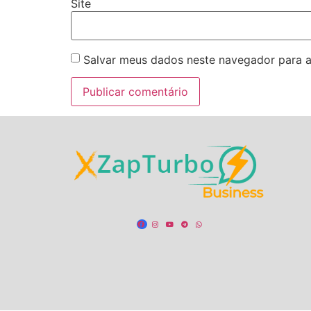
Site
Salvar meus dados neste navegador para a