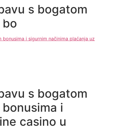
zabavu s bogatom
temas
Como usar
Comprar
 bo
m bonusima i sigurnim načinima plaćanja uz
zabavu s bogatom
m bonusima i
line casino u