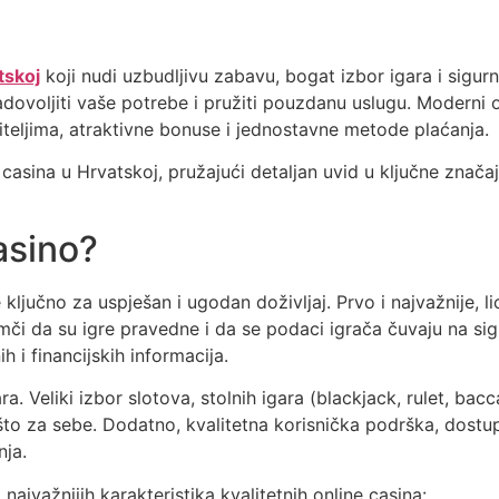
tskoj
koji nudi uzbudljivu zabavu, bogat izbor igara i sigur
adovoljiti vaše potrebe i pružiti pouzdanu uslugu. Moderni 
liteljima, atraktivne bonuse i jednostavne metode plaćanja.
 casina u Hrvatskoj, pružajući detaljan uvid u ključne znača
asino?
 ključno za uspješan i ugodan doživljaj. Prvo i najvažnije, li
jamči da su igre pravedne i da se podaci igrača čuvaju na si
h i financijskih informacija.
ra. Veliki izbor slotova, stolnih igara (blackjack, rulet, bac
o za sebe. Dodatno, kvalitetna korisnička podrška, dostupn
nja.
ajvažnijih karakteristika kvalitetnih online casina: