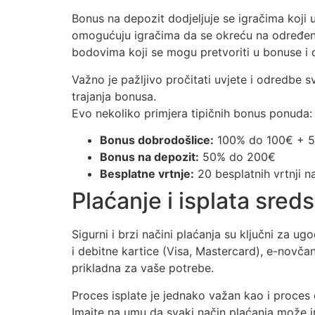
Bonus na depozit dodjeljuje se igračima koji 
omogućuju igračima da se okreću na određenim
bodovima koji se mogu pretvoriti u bonuse i
Važno je pažljivo pročitati uvjete i odredbe
trajanja bonusa.
Evo nekoliko primjera tipičnih bonus ponuda:
Bonus dobrodošlice:
100% do 100€ + 50
Bonus na depozit:
50% do 200€
Besplatne vrtnje:
20 besplatnih vrtnji 
Plaćanje i isplata sred
Sigurni i brzi načini plaćanja su ključni za ug
i debitne kartice (Visa, Mastercard), e-novčan
prikladna za vaše potrebe.
Proces isplate je jednako važan kao i proces d
Imajte na umu da svaki način plaćanja može ima