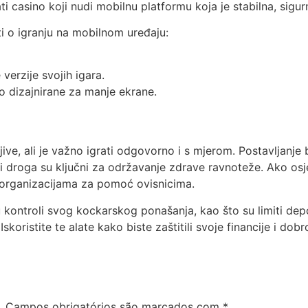
rati casino koji nudi mobilnu platformu koja je stabilna, sig
ti o igranju na mobilnom uređaju:
verzije svojih igara.
 dizajnirane za manje ekrane.
ive, ali je važno igrati odgovorno i s mjerom. Postavljanje
ili droga su ključni za održavanje zdrave ravnoteže. Ako o
e organizacijama za pomoć ovisnicima.
kontroli svog kockarskog ponašanja, kao što su limiti depoz
koristite te alate kako biste zaštitili svoje financije i dobro
.
Campos obrigatórios são marcados com
*