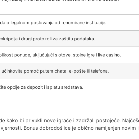
da o legalnom poslovanju od renomirane institucije.
nkripcija i drugi protokoli za zaštitu podataka.
likost ponude, uključujući slotove, stolne igre i live casino.
i učinkovita pomoć putem chata, e-pošte ili telefona.
čite opcije za depozit i isplatu sredstava.
de kako bi privukli nove igrače i zadržali postojeće. Najče
 vjernosti. Bonus dobrodošlice je obično namijenjen novim 