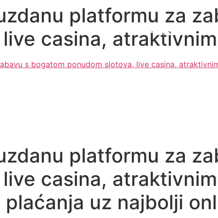
pouzdanu platformu za 
Recursos
Funções
Sis
live casina, atraktivnim
zabavu s bogatom ponudom slotova, live casina, atraktivni
pouzdanu platformu za 
live casina, atraktivni
plaćanja uz najbolji on