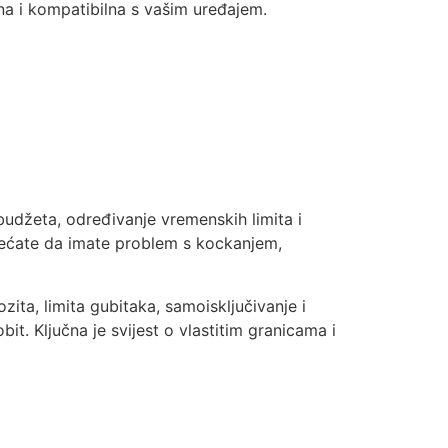
urna i kompatibilna s vašim uređajem.
 budžeta, određivanje vremenskih limita i
sjećate da imate problem s kockanjem,
ita, limita gubitaka, samoisključivanje i
bit. Ključna je svijest o vlastitim granicama i