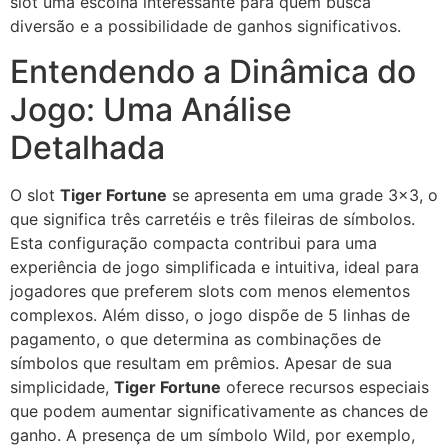
slot uma escolha interessante para quem busca
diversão e a possibilidade de ganhos significativos.
Entendendo a Dinâmica do
Jogo: Uma Análise
Detalhada
O slot
Tiger Fortune
se apresenta em uma grade 3×3, o
que significa três carretéis e três fileiras de símbolos.
Esta configuração compacta contribui para uma
experiência de jogo simplificada e intuitiva, ideal para
jogadores que preferem slots com menos elementos
complexos. Além disso, o jogo dispõe de 5 linhas de
pagamento, o que determina as combinações de
símbolos que resultam em prêmios. Apesar de sua
simplicidade,
Tiger Fortune
oferece recursos especiais
que podem aumentar significativamente as chances de
ganho. A presença de um símbolo Wild, por exemplo,