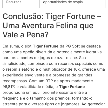
Recursos
oportunidades de respin.
Conclusão: Tiger Fortune –
Uma Aventura Felina que
Vale a Pena?
Em suma, o slot
Tiger Fortune
da PG Soft se destaca
como uma opção divertida e potencialmente lucrativa
para os amantes de jogos de azar online. Sua
simplicidade, combinada com recursos especiais como
o respin aleatório e o multiplicador de 10x, oferece uma
experiência envolvente e a promessa de grandes
recompensas. Com um RTP de aproximadamente
96,81% e volatilidade média, o
Tiger Fortune
proporciona um equilíbrio interessante entre a
frequência e o tamanho dos prêmios, tornando-o
atraente para diversos tipos de jogadores. Ao gerenciar