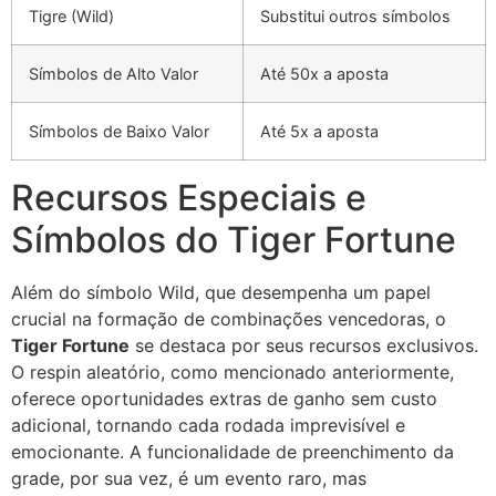
Tigre (Wild)
Substitui outros símbolos
Símbolos de Alto Valor
Até 50x a aposta
Símbolos de Baixo Valor
Até 5x a aposta
Recursos Especiais e
Símbolos do Tiger Fortune
Além do símbolo Wild, que desempenha um papel
crucial na formação de combinações vencedoras, o
Tiger Fortune
se destaca por seus recursos exclusivos.
O respin aleatório, como mencionado anteriormente,
oferece oportunidades extras de ganho sem custo
adicional, tornando cada rodada imprevisível e
emocionante. A funcionalidade de preenchimento da
grade, por sua vez, é um evento raro, mas