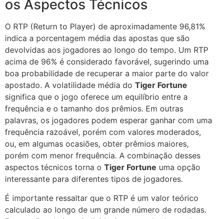
os Aspectos Técnicos
O RTP (Return to Player) de aproximadamente 96,81%
indica a porcentagem média das apostas que são
devolvidas aos jogadores ao longo do tempo. Um RTP
acima de 96% é considerado favorável, sugerindo uma
boa probabilidade de recuperar a maior parte do valor
apostado. A volatilidade média do
Tiger Fortune
significa que o jogo oferece um equilíbrio entre a
frequência e o tamanho dos prêmios. Em outras
palavras, os jogadores podem esperar ganhar com uma
frequência razoável, porém com valores moderados,
ou, em algumas ocasiões, obter prêmios maiores,
porém com menor frequência. A combinação desses
aspectos técnicos torna o
Tiger Fortune
uma opção
interessante para diferentes tipos de jogadores.
É importante ressaltar que o RTP é um valor teórico
calculado ao longo de um grande número de rodadas.