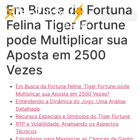
Em Busca da Fortuna
Felina Tiger Fortune
pode Multiplicar sua
Aposta em 2500
Vezes
Em Busca da Fortuna Felina: Tiger Fortune pode
Multiplicar sua Aposta em 2500 Vezes?
Entendendo a Dinâmica do Jogo: Uma Análise
Detalhada
Recursos Especiais e Símbolos do Tiger Fortune
RTP e Volatilidade: Analisando os Aspectos
Técnicos
Estratégias para Maximizar as Chances de Ganho