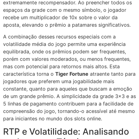
extremamente recompensador. Ao preencher todos os
espaços da grade com o mesmo símbolo, o jogador
recebe um multiplicador de 10x sobre o valor da
aposta, elevando o prêmio a patamares significativos.
A combinação desses recursos especiais com a
volatilidade média do jogo permite uma experiência
equilibrada, onde os prêmios podem ser frequentes,
porém com valores moderados, ou menos frequentes,
mas com potencial para retornos mais altos. Esta
característica torna o
Tiger Fortune
atraente tanto para
jogadores que preferem uma jogabilidade mais
constante, quanto para aqueles que buscam a emoção
de um grande prêmio. A simplicidade da grade 3×3 e as
5 linhas de pagamento contribuem para a facilidade de
compreensão do jogo, tornando-o acessível até mesmo
para iniciantes no mundo dos slots online.
RTP e Volatilidade: Analisando