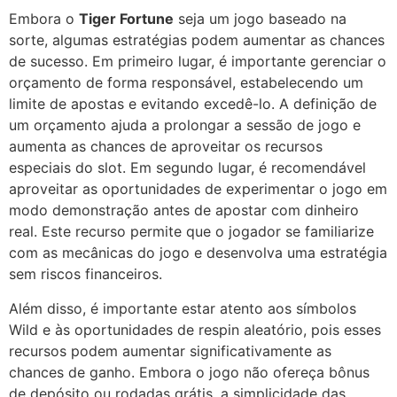
Embora o
Tiger Fortune
seja um jogo baseado na
sorte, algumas estratégias podem aumentar as chances
de sucesso. Em primeiro lugar, é importante gerenciar o
orçamento de forma responsável, estabelecendo um
limite de apostas e evitando excedê-lo. A definição de
um orçamento ajuda a prolongar a sessão de jogo e
aumenta as chances de aproveitar os recursos
especiais do slot. Em segundo lugar, é recomendável
aproveitar as oportunidades de experimentar o jogo em
modo demonstração antes de apostar com dinheiro
real. Este recurso permite que o jogador se familiarize
com as mecânicas do jogo e desenvolva uma estratégia
sem riscos financeiros.
Além disso, é importante estar atento aos símbolos
Wild e às oportunidades de respin aleatório, pois esses
recursos podem aumentar significativamente as
chances de ganho. Embora o jogo não ofereça bônus
de depósito ou rodadas grátis, a simplicidade das