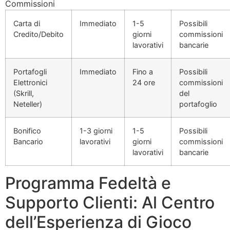
Commissioni
Carta di
Immediato
1-5
Possibili
Credito/Debito
giorni
commissioni
lavorativi
bancarie
Portafogli
Immediato
Fino a
Possibili
Elettronici
24 ore
commissioni
(Skrill,
del
Neteller)
portafoglio
Bonifico
1-3 giorni
1-5
Possibili
Bancario
lavorativi
giorni
commissioni
lavorativi
bancarie
Programma Fedeltà e
Supporto Clienti: Al Centro
dell’Esperienza di Gioco