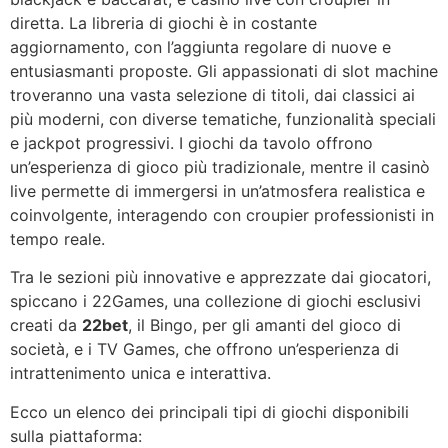
diretta. La libreria di giochi è in costante
aggiornamento, con l’aggiunta regolare di nuove e
entusiasmanti proposte. Gli appassionati di slot machine
troveranno una vasta selezione di titoli, dai classici ai
più moderni, con diverse tematiche, funzionalità speciali
e jackpot progressivi. I giochi da tavolo offrono
un’esperienza di gioco più tradizionale, mentre il casinò
live permette di immergersi in un’atmosfera realistica e
coinvolgente, interagendo con croupier professionisti in
tempo reale.
Tra le sezioni più innovative e apprezzate dai giocatori,
spiccano i 22Games, una collezione di giochi esclusivi
creati da
22bet
, il Bingo, per gli amanti del gioco di
società, e i TV Games, che offrono un’esperienza di
intrattenimento unica e interattiva.
Ecco un elenco dei principali tipi di giochi disponibili
sulla piattaforma: