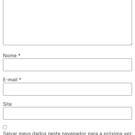
Nome
*
E-mail
*
Site
Salvar meus dados neste navegador para a próxima vez