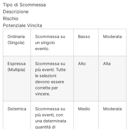
Tipo di Scommessa
Descrizione
Rischio
Potenziale Vincita
Ordinaria
Scommessa su
Basso
Moderata
(Singola)
un singolo
evento.
Espressa
Scommessa su
Alto
Alta
(Multipla)
più eventi. Tutte
le selezioni
devono essere
corrette per
vincere.
Sistemica
Scommessa su
Medio
Moderata
più eventi, con
una determinata
quantità di