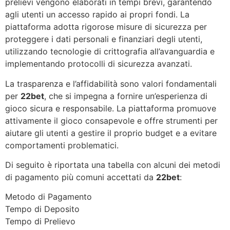
prelievi vengono elaborati in tempi brevi, garantendo
agli utenti un accesso rapido ai propri fondi. La
piattaforma adotta rigorose misure di sicurezza per
proteggere i dati personali e finanziari degli utenti,
utilizzando tecnologie di crittografia all’avanguardia e
implementando protocolli di sicurezza avanzati.
La trasparenza e l’affidabilità sono valori fondamentali
per
22bet
, che si impegna a fornire un’esperienza di
gioco sicura e responsabile. La piattaforma promuove
attivamente il gioco consapevole e offre strumenti per
aiutare gli utenti a gestire il proprio budget e a evitare
comportamenti problematici.
Di seguito è riportata una tabella con alcuni dei metodi
di pagamento più comuni accettati da
22bet
:
Metodo di Pagamento
Tempo di Deposito
Tempo di Prelievo