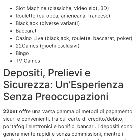
Slot Machine (classiche, video slot, 3D)
Roulette (europea, americana, francese)
Blackjack (diverse varianti)
Baccarat
Casinò Live (blackjack, roulette, baccarat, poker)
22Games (giochi esclusivi)
Bingo
TV Games
Depositi, Prelievi e
Sicurezza: Un’Esperienza
Senza Preoccupazioni
22bet
offre una vasta gamma di metodi di pagamento
sicuri e convenienti, tra cui carte di credito/debito,
portafogli elettronici e bonifici bancari. I depositi sono
generalmente rapidi e senza commissioni, mentre i