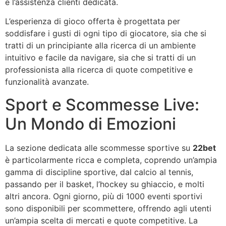
e l’assistenza clienti dedicata.
L’esperienza di gioco offerta è progettata per
soddisfare i gusti di ogni tipo di giocatore, sia che si
tratti di un principiante alla ricerca di un ambiente
intuitivo e facile da navigare, sia che si tratti di un
professionista alla ricerca di quote competitive e
funzionalità avanzate.
Sport e Scommesse Live:
Un Mondo di Emozioni
La sezione dedicata alle scommesse sportive su
22bet
è particolarmente ricca e completa, coprendo un’ampia
gamma di discipline sportive, dal calcio al tennis,
passando per il basket, l’hockey su ghiaccio, e molti
altri ancora. Ogni giorno, più di 1000 eventi sportivi
sono disponibili per scommettere, offrendo agli utenti
un’ampia scelta di mercati e quote competitive. La