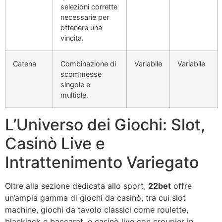
selezioni corrette
necessarie per
ottenere una
vincita.
Catena
Combinazione di
Variabile
Variabile
scommesse
singole e
multiple.
L’Universo dei Giochi: Slot,
Casinò Live e
Intrattenimento Variegato
Oltre alla sezione dedicata allo sport,
22bet
offre
un’ampia gamma di giochi da casinò, tra cui slot
machine, giochi da tavolo classici come roulette,
blackjack e baccarat, e casinò live con croupier in