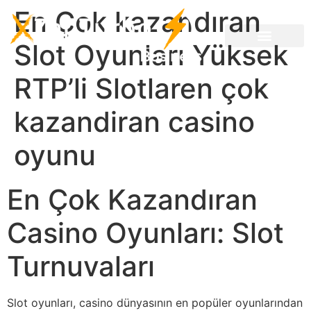
En Çok kazandıran
Slot Oyunları Yüksek
RTP’li Slotlaren çok
kazandiran casino
oyunu
En Çok Kazandıran
Casino Oyunları: Slot
Turnuvaları
Slot oyunları, casino dünyasının en popüler oyunlarından