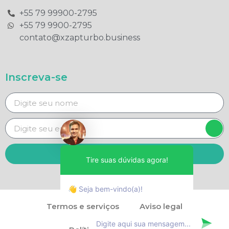
+55 79 99900-2795​
+55 79 9900-2795​
contato@xzapturbo.business
Inscreva-se
Enviar
Tire suas dúvidas agora!
👋 Seja bem-vindo(a)!
Termos e serviços
Aviso legal