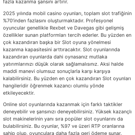
fazla kazanma şansını artırır.
2025 yılında mobil casino oyunları, toplam slot trafiğinin
%70’inden fazlasını oluşturmaktadır. Profesyonel
oyuncular genellikle Rexbet ve Davegas gibi gelişmiş
özellikler sunan platformları tercih ederler. Bu yüzden en
çok kazandıran başka bir Slot oyuna yönelmesi
kazanma kapasitesini arttıracaktır. Slot oyunlarında
kazandıran oyunlarda dahi oynasanız mutlaka
yatırımlarınızı düşük olarak sağlamalısınız. Aksi halde
maddi manevi olumsuz sonuçlarla karşı karşıya
kalabilirsiniz. Bu yüzden en çok kazandıran Slot oyunları
hangileridir öğrenmek kazancı olumlu yönde
etkileyecektir.
Online slot oyunlarında kazanmak için farklı taktikler
deneyebilir ve şansınızı deneyebilirsiniz. Yüksek kazançlı
slot makinelerinin yanı sıra popüler slot oyunlarını da
bulabilirsiniz. Bu oyunlar, %97 ve üzeri RTP oranlarına
sahip olup, oyunculara daha fazla geri ödeme sunar.