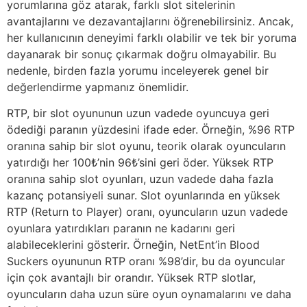
yorumlarına göz atarak, farklı slot sitelerinin
avantajlarını ve dezavantajlarını öğrenebilirsiniz. Ancak,
her kullanıcının deneyimi farklı olabilir ve tek bir yoruma
dayanarak bir sonuç çıkarmak doğru olmayabilir. Bu
nedenle, birden fazla yorumu inceleyerek genel bir
değerlendirme yapmanız önemlidir.
RTP, bir slot oyununun uzun vadede oyuncuya geri
ödediği paranın yüzdesini ifade eder. Örneğin, %96 RTP
oranına sahip bir slot oyunu, teorik olarak oyuncuların
yatırdığı her 100₺’nin 96₺’sini geri öder. Yüksek RTP
oranına sahip slot oyunları, uzun vadede daha fazla
kazanç potansiyeli sunar. Slot oyunlarında en yüksek
RTP (Return to Player) oranı, oyuncuların uzun vadede
oyunlara yatırdıkları paranın ne kadarını geri
alabileceklerini gösterir. Örneğin, NetEnt’in Blood
Suckers oyununun RTP oranı %98’dir, bu da oyuncular
için çok avantajlı bir orandır. Yüksek RTP slotlar,
oyuncuların daha uzun süre oyun oynamalarını ve daha