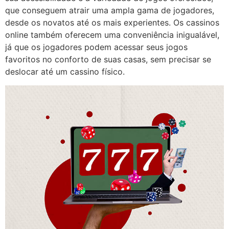
que conseguem atrair uma ampla gama de jogadores,
desde os novatos até os mais experientes. Os cassinos
online também oferecem uma conveniência inigualável,
já que os jogadores podem acessar seus jogos
favoritos no conforto de suas casas, sem precisar se
deslocar até um cassino físico.