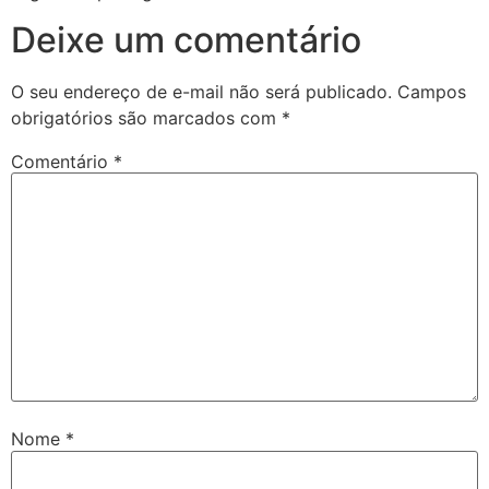
Deixe um comentário
O seu endereço de e-mail não será publicado.
Campos
obrigatórios são marcados com
*
Comentário
*
Nome
*