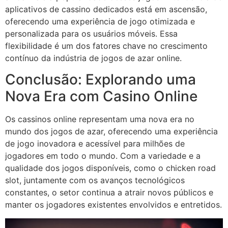
aplicativos de cassino dedicados está em ascensão,
oferecendo uma experiência de jogo otimizada e
personalizada para os usuários móveis. Essa
flexibilidade é um dos fatores chave no crescimento
contínuo da indústria de jogos de azar online.
Conclusão: Explorando uma
Nova Era com Casino Online
Os cassinos online representam uma nova era no
mundo dos jogos de azar, oferecendo uma experiência
de jogo inovadora e acessível para milhões de
jogadores em todo o mundo. Com a variedade e a
qualidade dos jogos disponíveis, como o chicken road
slot, juntamente com os avanços tecnológicos
constantes, o setor continua a atrair novos públicos e
manter os jogadores existentes envolvidos e entretidos.