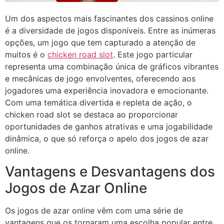
Um dos aspectos mais fascinantes dos cassinos online
é a diversidade de jogos disponíveis. Entre as inúmeras
opções, um jogo que tem capturado a atenção de
muitos é o
chicken road slot
. Este jogo particular
representa uma combinação única de gráficos vibrantes
e mecânicas de jogo envolventes, oferecendo aos
jogadores uma experiência inovadora e emocionante.
Com uma temática divertida e repleta de ação, o
chicken road slot se destaca ao proporcionar
oportunidades de ganhos atrativas e uma jogabilidade
dinâmica, o que só reforça o apelo dos jogos de azar
online.
Vantagens e Desvantagens dos
Jogos de Azar Online
Os jogos de azar online vêm com uma série de
vantagens que os tornaram uma escolha popular entre