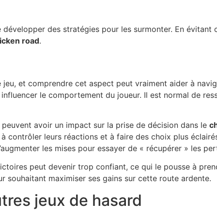
e développer des stratégies pour les surmonter. En évitant 
icken road
.
e jeu, et comprendre cet aspect peut vraiment aider à navig
 influencer le comportement du joueur. Il est normal de resse
, peuvent avoir un impact sur la prise de décision dans le
c
 contrôler leurs réactions et à faire des choix plus éclairé
 d’augmenter les mises pour essayer de « récupérer » les per
victoires peut devenir trop confiant, ce qui le pousse à pr
ur souhaitant maximiser ses gains sur cette route ardente.
tres jeux de hasard