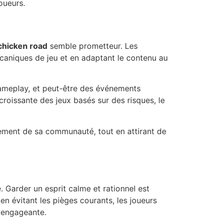
joueurs.
chicken road
semble prometteur. Les
écaniques de jeu et en adaptant le contenu au
gameplay, et peut-être des événements
croissante des jeux basés sur des risques, le
agement de sa communauté, tout en attirant de
. Garder un esprit calme et rationnel est
en évitant les pièges courants, les joueurs
t engageante.