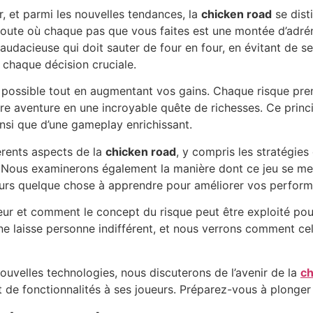
, et parmi les nouvelles tendances, la
chicken road
se dist
oute où chaque pas que vous faites est une montée d’adréna
audacieuse qui doit sauter de four en four, en évitant de s
chaque décision cruciale.
ps possible tout en augmentant vos gains. Chaque risque pr
tre aventure en une incroyable quête de richesses. Ce pri
insi que d’une gameplay enrichissant.
férents aspects de la
chicken road
, y compris les stratégies 
 Nous examinerons également la manière dont ce jeu se mes
ours quelque chose à apprendre pour améliorer vos perform
eur et comment le concept du risque peut être exploité po
f ne laisse personne indifférent, et nous verrons comment 
ouvelles technologies, nous discuterons de l’avenir de la
ch
t de fonctionnalités à ses joueurs. Préparez-vous à plonger