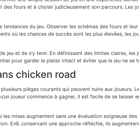
 des fours et à choisir judicieusement son parcours. Les 
es tendances du jeu. Observer les schémas des fours et leu
oments où les chances de succès sont les plus élevées, les j
de jeu et de s’y tenir. En définissant des limites claires, le
entiel pour garder le plaisir intact et éviter que le jeu ne s
ans chicken road
te plusieurs pièges courants qui peuvent nuire aux joueurs. L
’un joueur commence à gagner, il est facile de se laisser e
 si les mises augmentent sans une évaluation soigneuse des 
tation. EnБ conservant une approche réfléchie, ils augmente