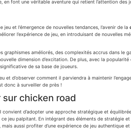
, en font une véritable aventure qui retient l’attention des 
e jeu et l’émergence de nouvelles tendances, l’avenir de la
liorer l’expérience de jeu, en introduisant de nouvelles m
des graphismes améliorés, des complexités accrus dans le 
uvelle dimension d’excitation. De plus, avec la popularité 
ignificative de sa base de joueurs.
ce jeu et d’observer comment il parviendra à maintenir l’eng
t donc à surveiller de près !
r sur chicken road
 il convient d’adopter une approche stratégique et équilibrée
e jeu palpitant. En intégrant des éléments de stratégie et 
 mais aussi profiter d’une expérience de jeu authentique e