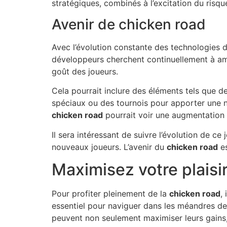
stratégiques, combinés à l’excitation du risque
Avenir de chicken road
Avec l’évolution constante des technologies d
développeurs cherchent continuellement à amé
goût des joueurs.
Cela pourrait inclure des éléments tels que 
spéciaux ou des tournois pour apporter une no
chicken road
pourrait voir une augmentation s
Il sera intéressant de suivre l’évolution de 
nouveaux joueurs. L’avenir du
chicken road
es
Maximisez votre plaisi
Pour profiter pleinement de la
chicken road
,
essentiel pour naviguer dans les méandres de c
peuvent non seulement maximiser leurs gains,