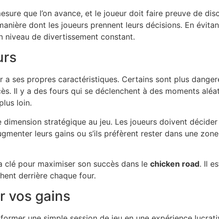
ure que l’on avance, et le joueur doit faire preuve de dis
manière dont les joueurs prennent leurs décisions. En évitan
n niveau de divertissement constant.
urs
 a ses propres caractéristiques. Certains sont plus dangereu
s. Il y a des fours qui se déclenchent à des moments aléat
lus loin.
e dimension stratégique au jeu. Les joueurs doivent décider
gmenter leurs gains ou s’ils préfèrent rester dans une zon
 la clé pour maximiser son succès dans le
chicken road
. Il 
hent derrière chaque four.
r vos gains
sformer une simple session de jeu en une expérience lucrat