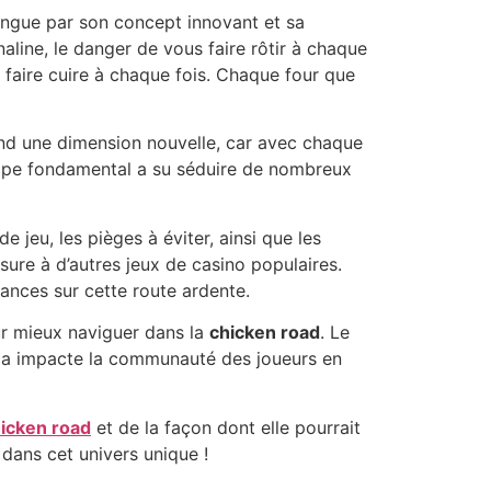
ingue par son concept innovant et sa
line, le danger de vous faire rôtir à chaque
e faire cuire à chaque fois. Chaque four que
end une dimension nouvelle, car avec chaque
ncipe fondamental a su séduire de nombreux
de jeu, les pièges à éviter, ainsi que les
ure à d’autres jeux de casino populaires.
ances sur cette route ardente.
ur mieux naviguer dans la
chicken road
. Le
cela impacte la communauté des joueurs en
icken road
et de la façon dont elle pourrait
 dans cet univers unique !