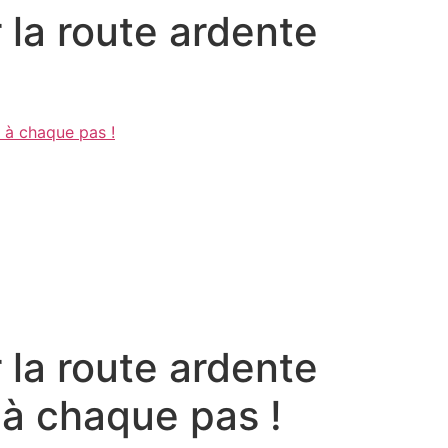
 la route ardente
temas
Como usar
Comprar
t à chaque pas !
 la route ardente
 à chaque pas !