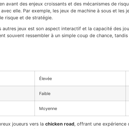
t en avant des enjeux croissants et des mécanismes de risqu
 avec elle. Par exemple, les jeux de machine à sous et les je
 risque et de stratégie.
 autres jeux est son aspect interactif et la capacité des jo
euvent souvent ressembler à un simple coup de chance, tandi
Élevée
Faible
Moyenne
reux joueurs vers la
chicken road
, offrant une expérience