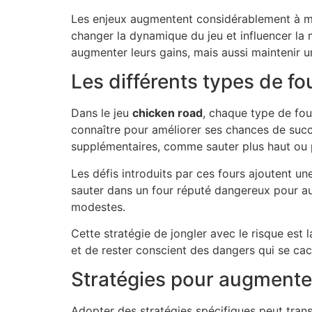
Les enjeux augmentent considérablement à mes
changer la dynamique du jeu et influencer la 
augmenter leurs gains, mais aussi maintenir u
Les différents types de fo
Dans le jeu
chicken road
, chaque type de four
connaître pour améliorer ses chances de succè
supplémentaires, comme sauter plus haut ou p
Les défis introduits par ces fours ajoutent un
sauter dans un four réputé dangereux pour au
modestes.
Cette stratégie de jongler avec le risque est
et de rester conscient des dangers qui se cac
Stratégies pour augmente
Adopter des stratégies spécifiques peut tran