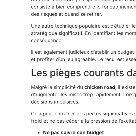
consiste à bien comprendre le fonctionnement
des risques et quand se retirer.
Une autre technique populaire est d’étudier l
stratégique significatif. En identifiant les m
conséquence.
Il est également judicieux d’établir un budget 
et profiter d’un jeu agréable. Le recul est ess
Les pièges courants d
Malgré la simplicité du
chicken road
, il exis
d’augmenter les mises trop rapidement. Lorsqu
décisions impulsives.
Cela peut entraîner des pertes significatives
froid et ne pas céder à la pression de l’exci
Ne pas suivre son budget