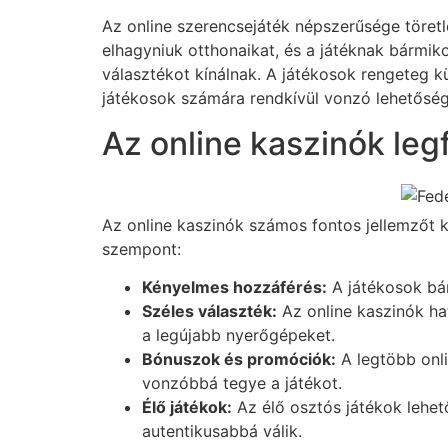
Az online szerencsejáték népszerűsége töret
elhagyniuk otthonaikat, és a játéknak bármik
választékot kínálnak. A játékosok rengeteg 
játékosok számára rendkívül vonzó lehetőség
Az online kaszinók leg
Az online kaszinók számos fontos jellemzőt 
szempont:
Kényelmes hozzáférés:
A játékosok bár
Széles választék:
Az online kaszinók hat
a legújabb nyerőgépeket.
Bónuszok és promóciók:
A legtöbb onl
vonzóbbá tegye a játékot.
Élő játékok:
Az élő osztós játékok lehet
autentikusabbá válik.