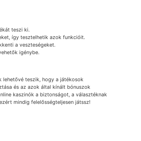
kát teszi ki.
et, így tesztelhetik azok funkcióit.
kkenti a veszteségeket.
vehetők igénybe.
k lehetővé teszik, hogy a játékosok
tása és az azok által kínált bónuszok
nline kaszinók a biztonságot, a választéknak
zért mindig felelősségteljesen játssz!