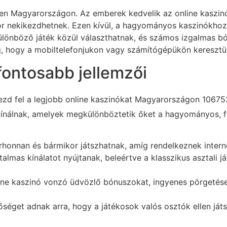
len Magyarországon. Az emberek kedvelik az online kaszinó
or nekikezdhetnek. Ezen kívül, a hagyományos kaszinókhoz 
különböző játék közül választhatnak, és számos izgalmas b
, hogy a mobiltelefonjukon vagy számítógépükön keresztül 
fontosabb jellemzői
kínálnak, amelyek megkülönböztetik őket a hagyományos, fö
honnan és bármikor játszhatnak, amíg rendelkeznek interne
almas kínálatot nyújtanak, beleértve a klasszikus asztali já
ine kaszinó vonzó üdvözlő bónuszokat, ingyenes pörgetése
őséget adnak arra, hogy a játékosok valós osztók ellen já