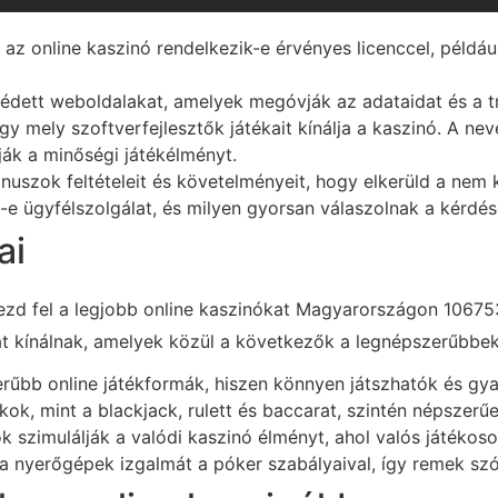
 az online kaszinó rendelkezik-e érvényes licenccel, példá
védett weboldalakat, amelyek megóvják az adataidat és a t
 mely szoftverfejlesztők játékait kínálja a kaszinó. A nev
ják a minőségi játékélményt.
nuszok feltételeit és követelményeit, hogy elkerüld a nem 
ő-e ügyfélszolgálat, és milyen gyorsan válaszolnak a kérdés
ai
at kínálnak, amelyek közül a következők a legnépszerűbbek
űbb online játékformák, hiszen könnyen játszhatók és gy
kok, mint a blackjack, rulett és baccarat, szintén népszerű
k szimulálják a valódi kaszinó élményt, ahol valós játékoso
a nyerőgépek izgalmát a póker szabályaival, így remek szó