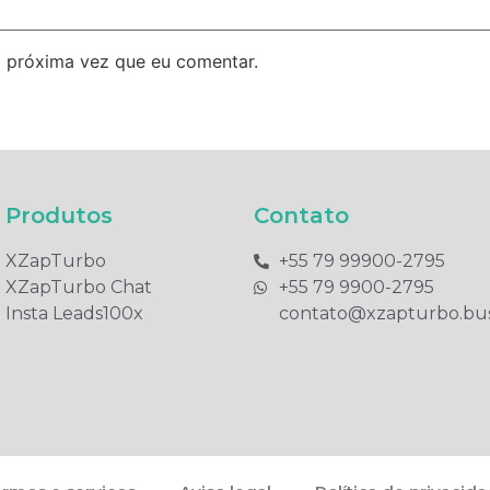
 próxima vez que eu comentar.
Produtos​
Contato
XZapTurbo
+55 79 99900-2795​
XZapTurbo Chat
+55 79 9900-2795​
Insta Leads100x
contato@xzapturbo.bus