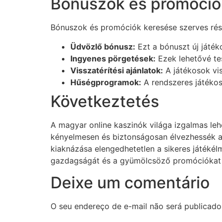
Bónuszok és promóciók
Bónuszok és promóciók keresése szerves rés
Üdvözlő bónusz:
Ezt a bónuszt új játék
Ingyenes pörgetések:
Ezek lehetővé tes
Visszatérítési ajánlatok:
A játékosok vis
Hűségprogramok:
A rendszeres játékos
Következtetés
A magyar online kaszinók világa izgalmas leh
kényelmesen és biztonságosan élvezhessék a 
kiaknázása elengedhetetlen a sikeres játékél
gazdagságát és a gyümölcsöző promóciókat egy
Deixe um comentário
O seu endereço de e-mail não será publicado