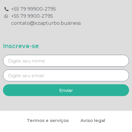
+55 79 99900-2795​
+55 79 9900-2795​
contato@xzapturbo.business
Inscreva-se
Enviar
Termos e serviços
Aviso legal