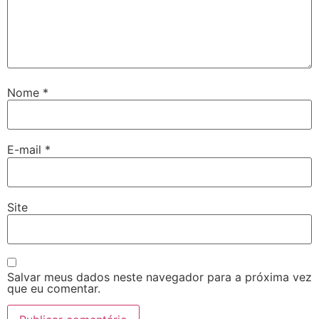
Nome
*
E-mail
*
Site
Salvar meus dados neste navegador para a próxima vez
que eu comentar.