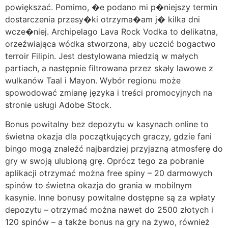
powiększać. Pomimo, �e podano mi p�niejszy termin
dostarczenia przesy�ki otrzyma�am j� kilka dni
wcze�niej. Archipelago Lava Rock Vodka to delikatna,
orzeźwiająca wódka stworzona, aby uczcić bogactwo
terroir Filipin. Jest destylowana miedzią w małych
partiach, a następnie filtrowana przez skały lawowe z
wulkanów Taal i Mayon. Wybór regionu może
spowodować zmianę języka i treści promocyjnych na
stronie usługi Adobe Stock.
Bonus powitalny bez depozytu w kasynach online to
świetna okazja dla początkujących graczy, gdzie fani
bingo mogą znaleźć najbardziej przyjazną atmosferę do
gry w swoją ulubioną grę. Oprócz tego za pobranie
aplikacji otrzymać można free spiny – 20 darmowych
spinów to świetna okazja do grania w mobilnym
kasynie. Inne bonusy powitalne dostępne są za wpłaty
depozytu – otrzymać można nawet do 2500 złotych i
120 spinów – a także bonus na gry na żywo, również