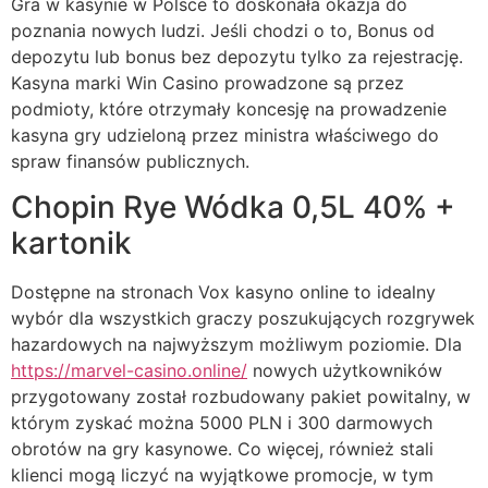
Gra w kasynie w Polsce to doskonała okazja do
poznania nowych ludzi. Jeśli chodzi o to, Bonus od
depozytu lub bonus bez depozytu tylko za rejestrację.
Kasyna marki Win Casino prowadzone są przez
podmioty, które otrzymały koncesję na prowadzenie
kasyna gry udzieloną przez ministra właściwego do
spraw finansów publicznych.
Chopin Rye Wódka 0,5L 40% +
kartonik
Dostępne na stronach Vox kasyno online to idealny
wybór dla wszystkich graczy poszukujących rozgrywek
hazardowych na najwyższym możliwym poziomie. Dla
https://marvel-casino.online/
nowych użytkowników
przygotowany został rozbudowany pakiet powitalny, w
którym zyskać można 5000 PLN i 300 darmowych
obrotów na gry kasynowe. Co więcej, również stali
klienci mogą liczyć na wyjątkowe promocje, w tym