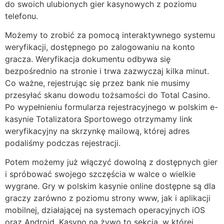
do swoich ulubionych gier kasynowych z poziomu
telefonu.
Możemy to zrobić za pomocą interaktywnego systemu
weryfikacji, dostępnego po zalogowaniu na konto
gracza. Weryfikacja dokumentu odbywa się
bezpośrednio na stronie i trwa zazwyczaj kilka minut.
Co ważne, rejestrując się przez bank nie musimy
przesyłać skanu dowodu tożsamości do Total Casino.
Po wypełnieniu formularza rejestracyjnego w polskim e-
kasynie Totalizatora Sportowego otrzymamy link
weryfikacyjny na skrzynkę mailową, której adres
podaliśmy podczas rejestracji.
Potem możemy już włączyć dowolną z dostępnych gier
i spróbować swojego szczęścia w walce o wielkie
wygrane. Gry w polskim kasynie online dostępne są dla
graczy zarówno z poziomu strony www, jak i aplikacji
mobilnej, działającej na systemach operacyjnych iOS
oraz Android. Kasyno na żywo to sekcja, w której