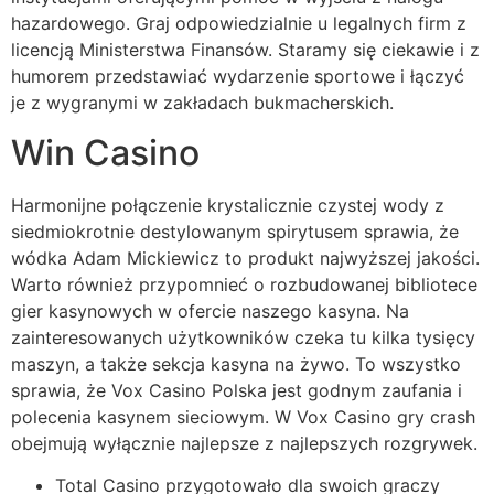
hazardowego. Graj odpowiedzialnie u legalnych firm z
licencją Ministerstwa Finansów. Staramy się ciekawie i z
humorem przedstawiać wydarzenie sportowe i łączyć
je z wygranymi w zakładach bukmacherskich.
Win Casino
Harmonijne połączenie krystalicznie czystej wody z
siedmiokrotnie destylowanym spirytusem sprawia, że
wódka Adam Mickiewicz to produkt najwyższej jakości.
Warto również przypomnieć o rozbudowanej bibliotece
gier kasynowych w ofercie naszego kasyna. Na
zainteresowanych użytkowników czeka tu kilka tysięcy
maszyn, a także sekcja kasyna na żywo. To wszystko
sprawia, że Vox Casino Polska jest godnym zaufania i
polecenia kasynem sieciowym. W Vox Casino gry crash
obejmują wyłącznie najlepsze z najlepszych rozgrywek.
Total Casino przygotowało dla swoich graczy