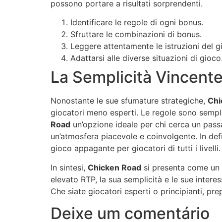
possono portare a risultati sorprendenti.
Identificare le regole di ogni bonus.
Sfruttare le combinazioni di bonus.
Leggere attentamente le istruzioni del g
Adattarsi alle diverse situazioni di gioco
La Semplicità Vincent
Nonostante le sue sfumature strategiche,
Chi
giocatori meno esperti. Le regole sono semp
Road
un’opzione ideale per chi cerca un passa
un’atmosfera piacevole e coinvolgente. In defi
gioco appagante per giocatori di tutti i livelli.
In sintesi,
Chicken Road
si presenta come un g
elevato RTP, la sua semplicità e le sue intere
Che siate giocatori esperti o principianti, pr
Deixe um comentário