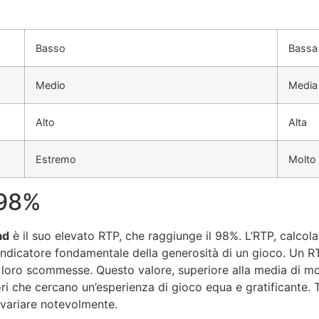
Basso
Bassa
Medio
Media
Alto
Alta
Estremo
Molto 
 98%
ad
è il suo elevato RTP, che raggiunge il 98%. L’RTP, calc
n indicatore fondamentale della generosità di un gioco. Un RT
 loro scommesse. Questo valore, superiore alla media di mo
ri che cercano un’esperienza di gioco equa e gratificante. T
o variare notevolmente.