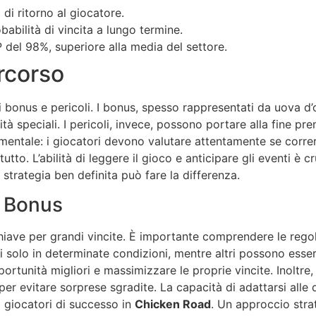
di ritorno al giocatore.
abilità di vincita a lungo termine.
P del 98%, superiore alla media del settore.
ercorso
i bonus e pericoli. I bonus, spesso rappresentati da uova d’
nalità speciali. I pericoli, invece, possono portare alla fine p
damentale: i giocatori devono valutare attentamente se corre
tto. L’abilità di leggere il gioco e anticipare gli eventi è 
strategia ben definita può fare la differenza.
i Bonus
iave per grandi vincite. È importante comprendere le regole
 solo in determinate condizioni, mentre altri possono essere
portunità migliori e massimizzare le proprie vincite. Inoltr
per evitare sorprese sgradite. La capacità di adattarsi alle d
i giocatori di successo in
Chicken Road
. Un approccio str