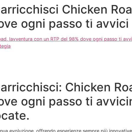
 arricchisci Chicken Ro
Recursos
Funções
Sis
ve ogni passo ti avvici
 Road, lavventura con un RTP del 98% dove ogni passo ti avv
tegia
 arricchisci: Chicken R
ve ogni passo ti avvici
ocate.
tinua evoluzione, offrendo esperienze sempre più innovativ