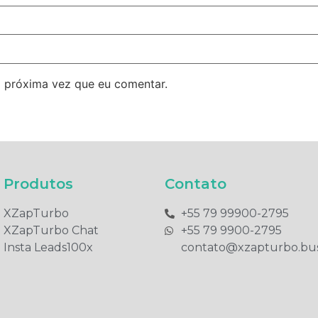
 próxima vez que eu comentar.
Produtos​
Contato
XZapTurbo
+55 79 99900-2795​
XZapTurbo Chat
+55 79 9900-2795​
Insta Leads100x
contato@xzapturbo.bus