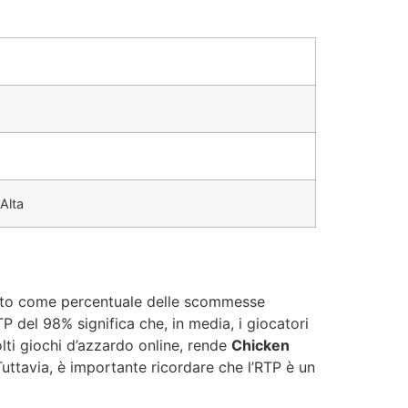
Alta
olato come percentuale delle scommesse
P del 98% significa che, in media, i giocatori
lti giochi d’azzardo online, rende
Chicken
uttavia, è importante ricordare che l’RTP è un