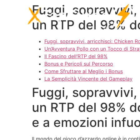
Fuggi, sopravvivi,
un RTP del 98% do
Fuggi, sopravvivi, arricchisci: Chicken
Un’Avventura Pollo con un Tocco di Stra
Il Fascino dell’RTP del 98%
Bonus e Pericoli sul Percorso
Come Sfruttare al Meglio i Bonus
La Semplicità Vincente del Gameplay
Fuggi, sopravvivi,
un RTP del 98% do
e a emozioni infu
Il mondo del gioco d’azzardo online è in con