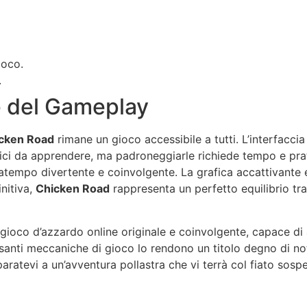
ioco.
.
e del Gameplay
cken Road
rimane un gioco accessibile a tutti. L’interfaccia 
lici da apprendere, ma padroneggiarle richiede tempo e pr
tempo divertente e coinvolgente. La grafica accattivante e 
nitiva,
Chicken Road
rappresenta un perfetto equilibrio tra
ioco d’azzardo online originale e coinvolgente, capace di at
ssanti meccaniche di gioco lo rendono un titolo degno di no
eparatevi a un’avventura pollastra che vi terrà col fiato so