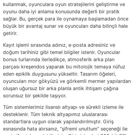
kullanmak, oyunculara oyun stratejilerini geliştirme ve
oyunu daha iyi anlama konusunda değerli bir pratik
sağlar. Bu, gerçek para ile oynamaya başlamadan önce
büyük bir avantaj sunar ve oyuncuları daha bilinçli hale
getirir.
Kayıt işlemi sırasında adınız, e-posta adresiniz ve
doğum tarihiniz gibi temel bilgiler istenir. Oyuncular
bonus turlarında ilerledikçe, atmosferik arka plan
parçası kreşendos yaparak bu mitolojik temaya nüfuz
eden epiklik duygusunu yükseltir. Tasarım öğeleri,
oyuncuları mor gökyüzü ve görkemli mermer yapılardan
oluşan uğursuz bir arka planla antik ihtişam çağına
sorunsuz bir şekilde taşıyor.
Tüm sistemlerimiz lisanslı altyapı ve sürekli izleme ile
desteklenir. Tüm teknik altyapımız uluslararası
standartlara uygun olarak yapılandırılmıştır. Giriş
esnasında hata alırsanız, “şifremi unuttum” seçeneği ile