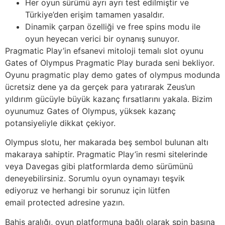
Her oyun sürümü ayrı ayrı test edilmiştir ve
Türkiye’den erişim tamamen yasaldır.
Dinamik çarpan özelliği ve free spins modu ile
oyun heyecan verici bir oynanış sunuyor.
Pragmatic Play’in efsanevi mitoloji temalı slot oyunu
Gates of Olympus Pragmatic Play burada seni bekliyor.
Oyunu pragmatic play demo gates of olympus modunda
ücretsiz dene ya da gerçek para yatırarak Zeus’un
yıldırım gücüyle büyük kazanç fırsatlarını yakala. Bizim
oyunumuz Gates of Olympus, yüksek kazanç
potansiyeliyle dikkat çekiyor.
Olympus slotu, her makarada beş sembol bulunan altı
makaraya sahiptir. Pragmatic Play’in resmi sitelerinde
veya Davegas gibi platformlarda demo sürümünü
deneyebilirsiniz. Sorumlu oyun oynamayı teşvik
ediyoruz ve herhangi bir sorunuz için lütfen
email protected adresine yazın.
Bahis aralığı, oyun platformuna bağlı olarak spin başına