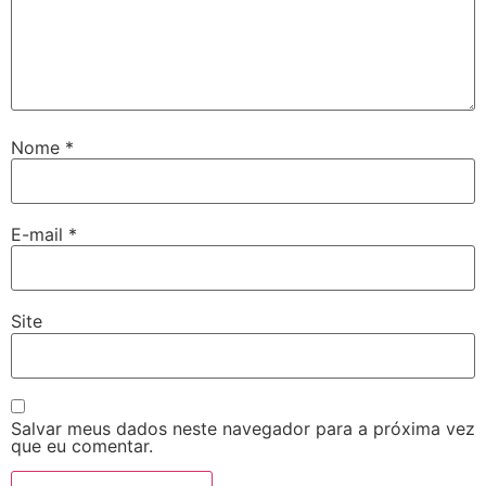
Nome
*
E-mail
*
Site
Salvar meus dados neste navegador para a próxima vez
que eu comentar.