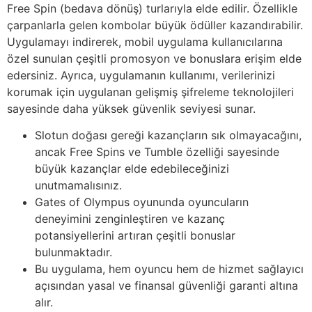
Free Spin (bedava dönüş) turlarıyla elde edilir. Özellikle
çarpanlarla gelen kombolar büyük ödüller kazandırabilir.
Uygulamayı indirerek, mobil uygulama kullanıcılarına
özel sunulan çeşitli promosyon ve bonuslara erişim elde
edersiniz. Ayrıca, uygulamanın kullanımı, verilerinizi
korumak için uygulanan gelişmiş şifreleme teknolojileri
sayesinde daha yüksek güvenlik seviyesi sunar.
Slotun doğası gereği kazançların sık olmayacağını,
ancak Free Spins ve Tumble özelliği sayesinde
büyük kazançlar elde edebileceğinizi
unutmamalısınız.
Gates of Olympus oyununda oyuncuların
deneyimini zenginleştiren ve kazanç
potansiyellerini artıran çeşitli bonuslar
bulunmaktadır.
Bu uygulama, hem oyuncu hem de hizmet sağlayıcı
açısından yasal ve finansal güvenliği garanti altına
alır.