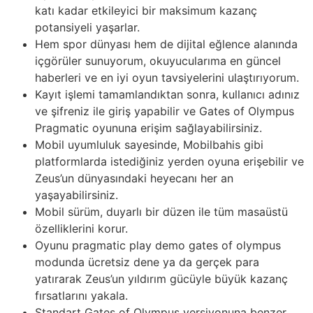
katı kadar etkileyici bir maksimum kazanç
potansiyeli yaşarlar.
Hem spor dünyası hem de dijital eğlence alanında
içgörüler sunuyorum, okuyucularıma en güncel
haberleri ve en iyi oyun tavsiyelerini ulaştırıyorum.
Kayıt işlemi tamamlandıktan sonra, kullanıcı adınız
ve şifreniz ile giriş yapabilir ve Gates of Olympus
Pragmatic oyununa erişim sağlayabilirsiniz.
Mobil uyumluluk sayesinde, Mobilbahis gibi
platformlarda istediğiniz yerden oyuna erişebilir ve
Zeus’un dünyasındaki heyecanı her an
yaşayabilirsiniz.
Mobil sürüm, duyarlı bir düzen ile tüm masaüstü
özelliklerini korur.
Oyunu pragmatic play demo gates of olympus
modunda ücretsiz dene ya da gerçek para
yatırarak Zeus’un yıldırım gücüyle büyük kazanç
fırsatlarını yakala.
Standart Gates of Olympus versiyonuna benzer