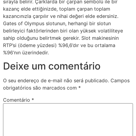
sırayla belirir. Çarklarda bir çarpan sembolü ile bir
kazanç elde ettiğinizde, toplam çarpan toplam
kazancınızla çarpılır ve nihai değeri elde edersiniz.
Gates of Olympus slotunun, herhangi bir slotun
belirleyici faktörlerinden biri olan yüksek volatiliteye
sahip olduğunu belirtmek gerekir. Slot makinesinin
RTP’si (ödeme yüzdesi) %96,6’dır ve bu ortalama
%96’nın üzerindedir.
Deixe um comentário
O seu endereço de e-mail não será publicado.
Campos
obrigatórios são marcados com
*
Comentário
*