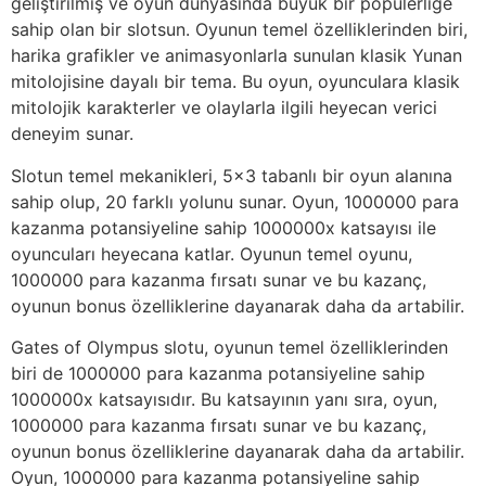
geliştirilmiş ve oyun dünyasında büyük bir popülerliğe
sahip olan bir slotsun. Oyunun temel özelliklerinden biri,
harika grafikler ve animasyonlarla sunulan klasik Yunan
mitolojisine dayalı bir tema. Bu oyun, oyunculara klasik
mitolojik karakterler ve olaylarla ilgili heyecan verici
deneyim sunar.
Slotun temel mekanikleri, 5×3 tabanlı bir oyun alanına
sahip olup, 20 farklı yolunu sunar. Oyun, 1000000 para
kazanma potansiyeline sahip 1000000x katsayısı ile
oyuncuları heyecana katlar. Oyunun temel oyunu,
1000000 para kazanma fırsatı sunar ve bu kazanç,
oyunun bonus özelliklerine dayanarak daha da artabilir.
Gates of Olympus slotu, oyunun temel özelliklerinden
biri de 1000000 para kazanma potansiyeline sahip
1000000x katsayısıdır. Bu katsayının yanı sıra, oyun,
1000000 para kazanma fırsatı sunar ve bu kazanç,
oyunun bonus özelliklerine dayanarak daha da artabilir.
Oyun, 1000000 para kazanma potansiyeline sahip