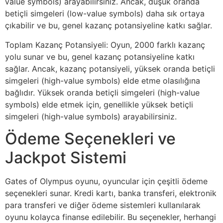
value symbols) arayabilirsiniz. Ancak, düşük oranda
betiçli simgeleri (low-value symbols) daha sık ortaya
çıkabilir ve bu, genel kazanç potansiyeline katkı sağlar.
Toplam Kazanç Potansiyeli: Oyun, 2000 farklı kazanç
yolu sunar ve bu, genel kazanç potansiyeline katkı
sağlar. Ancak, kazanç potansiyeli, yüksek oranda betiçli
simgeleri (high-value symbols) elde etme olasılığına
bağlıdır. Yüksek oranda betiçli simgeleri (high-value
symbols) elde etmek için, genellikle yüksek betiçli
simgeleri (high-value symbols) arayabilirsiniz.
Ödeme Seçenekleri ve
Jackpot Sistemi
Gates of Olympus oyunu, oyuncular için çeşitli ödeme
seçenekleri sunar. Kredi kartı, banka transferi, elektronik
para transferi ve diğer ödeme sistemleri kullanılarak
oyunu kolayca finanse edilebilir. Bu seçenekler, herhangi