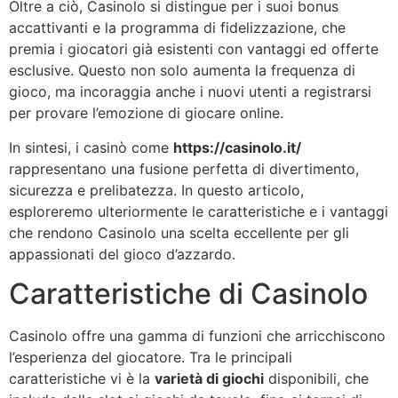
Oltre a ciò, Casinolo si distingue per i suoi bonus
accattivanti e la programma di fidelizzazione, che
premia i giocatori già esistenti con vantaggi ed offerte
esclusive. Questo non solo aumenta la frequenza di
gioco, ma incoraggia anche i nuovi utenti a registrarsi
per provare l’emozione di giocare online.
In sintesi, i casinò come
https://casinolo.it/
rappresentano una fusione perfetta di divertimento,
sicurezza e prelibatezza. In questo articolo,
esploreremo ulteriormente le caratteristiche e i vantaggi
che rendono Casinolo una scelta eccellente per gli
appassionati del gioco d’azzardo.
Caratteristiche di Casinolo
Casinolo offre una gamma di funzioni che arricchiscono
l’esperienza del giocatore. Tra le principali
caratteristiche vi è la
varietà di giochi
disponibili, che