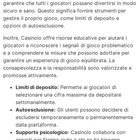
garantire che tutti i giocatori possano divertirsi in modo
sicuro e sano. Questo significa fornire strumenti per
gestire il proprio gioco, come limiti di deposito e
opzioni di autoesclusione.
Inoltre, Casinolo offre risorse educative per aiutare i
giocatori a riconoscere i segnali di gioco problematico
e a comprendere le misure che possono adottare per
garantire un esperienza di gioco equilibrata. La
consapevolezza e la responsabilità sono valorizzate e
promosse attivamente.
Limiti di deposito:
Permette ai giocatori di
selezionare una cifra massima da depositare
settimanalmente.
Autoesclusione:
Gli utenti possono decidere di
escludersi temporaneamente o permanentemente
dalla piattaforma.
Supporto psicologico:
Casinolo collabora con
esperti per fornire aiuto a chi ne ha bisogno.