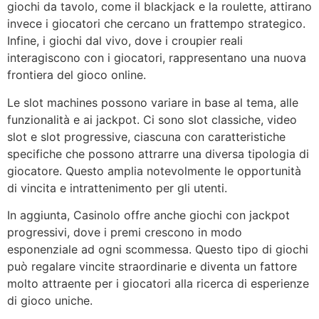
giochi da tavolo, come il blackjack e la roulette, attirano
invece i giocatori che cercano un frattempo strategico.
Infine, i giochi dal vivo, dove i croupier reali
interagiscono con i giocatori, rappresentano una nuova
frontiera del gioco online.
Le slot machines possono variare in base al tema, alle
funzionalità e ai jackpot. Ci sono slot classiche, video
slot e slot progressive, ciascuna con caratteristiche
specifiche che possono attrarre una diversa tipologia di
giocatore. Questo amplia notevolmente le opportunità
di vincita e intrattenimento per gli utenti.
In aggiunta, Casinolo offre anche giochi con jackpot
progressivi, dove i premi crescono in modo
esponenziale ad ogni scommessa. Questo tipo di giochi
può regalare vincite straordinarie e diventa un fattore
molto attraente per i giocatori alla ricerca di esperienze
di gioco uniche.