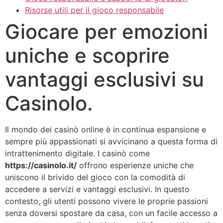
Risorse utili per il gioco responsabile
Giocare per emozioni
uniche e scoprire
vantaggi esclusivi su
Casinolo.
Il mondo dei casinò online è in continua espansione e
sempre più appassionati si avvicinano a questa forma di
intrattenimento digitale. I casinò come
https://casinolo.it/
offrono esperienze uniche che
uniscono il brivido del gioco con la comodità di
accedere a servizi e vantaggi esclusivi. In questo
contesto, gli utenti possono vivere le proprie passioni
senza doversi spostare da casa, con un facile accesso a