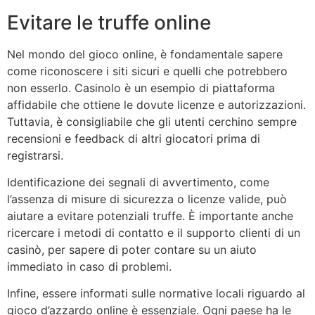
Evitare le truffe online
Nel mondo del gioco online, è fondamentale sapere
come riconoscere i siti sicuri e quelli che potrebbero
non esserlo. Casinolo è un esempio di piattaforma
affidabile che ottiene le dovute licenze e autorizzazioni.
Tuttavia, è consigliabile che gli utenti cerchino sempre
recensioni e feedback di altri giocatori prima di
registrarsi.
Identificazione dei segnali di avvertimento, come
l’assenza di misure di sicurezza o licenze valide, può
aiutare a evitare potenziali truffe. È importante anche
ricercare i metodi di contatto e il supporto clienti di un
casinò, per sapere di poter contare su un aiuto
immediato in caso di problemi.
Infine, essere informati sulle normative locali riguardo al
gioco d’azzardo online è essenziale. Ogni paese ha le