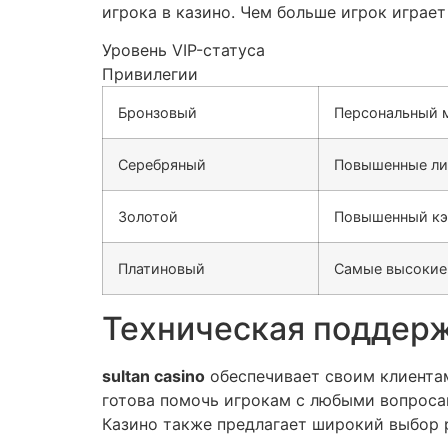
игрока в казино. Чем больше игрок играет
Уровень VIP-статуса
Привилегии
Бронзовый
Персональный 
Серебряный
Повышенные ли
Золотой
Повышенный кэ
Платиновый
Самые высокие
Техническая поддерж
sultan casino
обеспечивает своим клиента
готова помочь игрокам с любыми вопросам
Казино также предлагает широкий выбор р