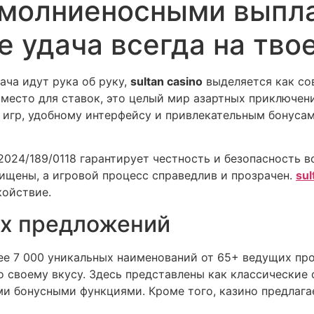
 молниеносными выпл
е удача всегда на тво
дача идут рука об руку,
sultan casino
выделяется как со
 место для ставок, это целый мир азартных приключе
 игр, удобному интерфейсу и привлекательным бонусам
024/189/0118 гарантирует честность и безопасность 
ищены, а игровой процесс справедлив и прозрачен.
sul
койствие.
ых предложений
е 7 000 уникальных наименований от 65+ ведущих про
о своему вкусу. Здесь представлены как классические 
и бонусными функциями. Кроме того, казино предлага