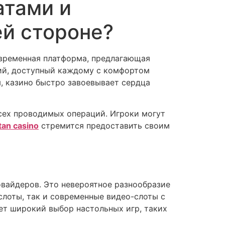
атами и
ей стороне?
временная платформа, предлагающая
ний, доступный каждому с комфортом
, казино быстро завоевывает сердца
всех проводимых операций. Игроки могут
tan casino
стремится предоставить своим
вайдеров. Это невероятное разнообразие
слоты, так и современные видео-слоты с
ет широкий выбор настольных игр, таких