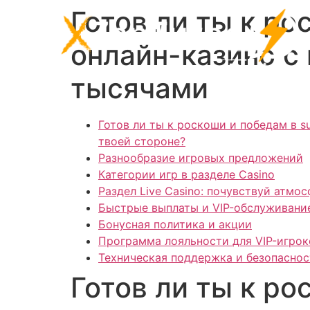
Готов ли ты к ро
онлайн-казино с
тысячами
Готов ли ты к роскоши и победам в s
твоей стороне?
Разнообразие игровых предложений
Категории игр в разделе Casino
Раздел Live Casino: почувствуй атмо
Быстрые выплаты и VIP-обслуживани
Бонусная политика и акции
Программа лояльности для VIP-игрок
Техническая поддержка и безопаснос
Готов ли ты к ро