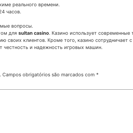
жиме реального времени.
24 часов.
емые вопросы.
том для
sultan casino
. Казино использует современные
ю своих клиентов. Кроме того, казино сотрудничает 
т честность и надежность игровых машин.
.
Campos obrigatórios são marcados com
*