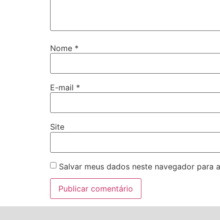
Nome
*
E-mail
*
Site
Salvar meus dados neste navegador para a