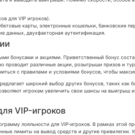
ов для VIP игроков).
бетовые карты, электронные кошельки, банковские пе
е данных, двухфакторная аутентификация.
ции
ми бонусами и акциями. Приветственный бонус состав
рно проводит различные акции, розыгрыши призов и ту
миться с правилами и условиями бонусов, чтобы макси
редлагает широкий выбор других бонусов, таких как б
позволяют игрокам увеличить свои шансы на выигрыш и
ля VIP-игроков
грамму лояльности для VIP-игроков. В рамках этой п
ные лимиты на вывод средств и другие привилегии. Ур