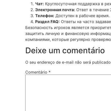
Чат:
Круглосуточная поддержка в ре
Электронная почта:
Ответ в течение 
Телефон:
Доступен в рабочее время.
Раздел FAQ:
Ответы на часто задава
Безопасность игроков является приорите
защитить личную и финансовую информаци
компаниями, которые регулярно проверяю
Deixe um comentário
O seu endereço de e-mail não será publicado
Comentário
*