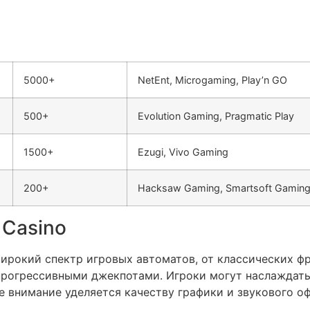
5000+
NetEnt, Microgaming, Play’n GO
500+
Evolution Gaming, Pragmatic Play
1500+
Ezugi, Vivo Gaming
200+
Hacksaw Gaming, Smartsoft Gamin
 Casino
ирокий спектр игровых автоматов, от классических ф
рогрессивными джекпотами. Игроки могут наслаждатьс
бое внимание уделяется качеству графики и звукового 