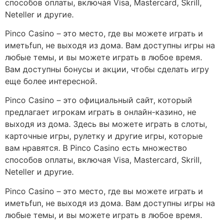
способов оплаты, включая Visa, Mastercard, Skrill,
Neteller и другие.
Pinco Casino – это место, где вы можете играть и
иметьfun, не выходя из дома. Вам доступны игры на
любые темы, и вы можете играть в любое время.
Вам доступны бонусы и акции, чтобы сделать игру
еще более интересной.
Pinco Casino – это официальный сайт, который
предлагает игрокам играть в онлайн-казино, не
выходя из дома. Здесь вы можете играть в слоты,
карточные игры, рулетку и другие игры, которые
вам нравятся. В Pinco Casino есть множество
способов оплаты, включая Visa, Mastercard, Skrill,
Neteller и другие.
Pinco Casino – это место, где вы можете играть и
иметьfun, не выходя из дома. Вам доступны игры на
любые темы, и вы можете играть в любое время.