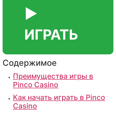
▶️
ИГРАТЬ
Содержимое
Преимущества игры в
Pinco Casino
Как начать играть в Pinco
Casino