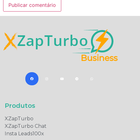
Produtos​
XZapTurbo
XZapTurbo Chat
Insta Leads100x