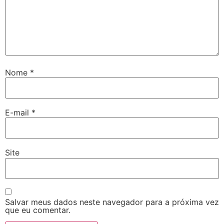
Nome
*
E-mail
*
Site
Salvar meus dados neste navegador para a próxima vez
que eu comentar.