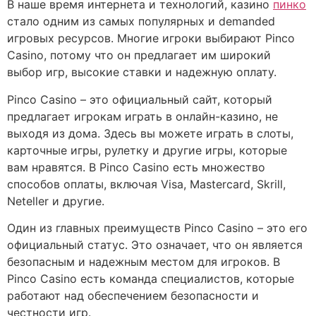
В наше время интернета и технологий, казино
пинко
стало одним из самых популярных и demanded
игровых ресурсов. Многие игроки выбирают Pinco
Casino, потому что он предлагает им широкий
выбор игр, высокие ставки и надежную оплату.
Pinco Casino – это официальный сайт, который
предлагает игрокам играть в онлайн-казино, не
выходя из дома. Здесь вы можете играть в слоты,
карточные игры, рулетку и другие игры, которые
вам нравятся. В Pinco Casino есть множество
способов оплаты, включая Visa, Mastercard, Skrill,
Neteller и другие.
Один из главных преимуществ Pinco Casino – это его
официальный статус. Это означает, что он является
безопасным и надежным местом для игроков. В
Pinco Casino есть команда специалистов, которые
работают над обеспечением безопасности и
честности игр.