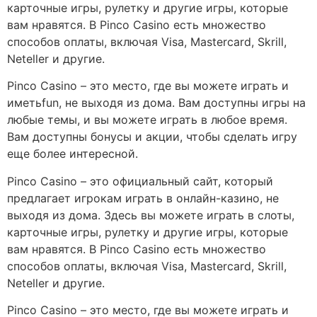
карточные игры, рулетку и другие игры, которые
вам нравятся. В Pinco Casino есть множество
способов оплаты, включая Visa, Mastercard, Skrill,
Neteller и другие.
Pinco Casino – это место, где вы можете играть и
иметьfun, не выходя из дома. Вам доступны игры на
любые темы, и вы можете играть в любое время.
Вам доступны бонусы и акции, чтобы сделать игру
еще более интересной.
Pinco Casino – это официальный сайт, который
предлагает игрокам играть в онлайн-казино, не
выходя из дома. Здесь вы можете играть в слоты,
карточные игры, рулетку и другие игры, которые
вам нравятся. В Pinco Casino есть множество
способов оплаты, включая Visa, Mastercard, Skrill,
Neteller и другие.
Pinco Casino – это место, где вы можете играть и