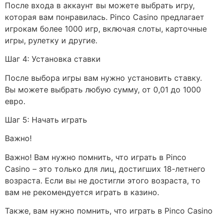
После входа в аккаунт вы можете выбрать игру,
которая вам понравилась. Pinco Casino предлагает
игрокам более 1000 игр, включая слоты, карточные
игры, рулетку и другие.
Шаг 4: Установка ставки
После выбора игры вам нужно установить ставку.
Вы можете выбрать любую сумму, от 0,01 до 1000
евро.
Шаг 5: Начать играть
Важно!
Важно! Вам нужно помнить, что играть в Pinco
Casino – это только для лиц, достигших 18-летнего
возраста. Если вы не достигли этого возраста, то
вам не рекомендуется играть в казино.
Также, вам нужно помнить, что играть в Pinco Casino