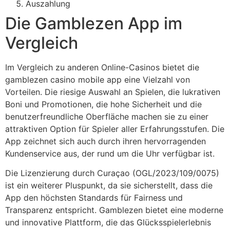
Auszahlung
Die Gamblezen App im
Vergleich
Im Vergleich zu anderen Online-Casinos bietet die
gamblezen casino mobile app eine Vielzahl von
Vorteilen. Die riesige Auswahl an Spielen, die lukrativen
Boni und Promotionen, die hohe Sicherheit und die
benutzerfreundliche Oberfläche machen sie zu einer
attraktiven Option für Spieler aller Erfahrungsstufen. Die
App zeichnet sich auch durch ihren hervorragenden
Kundenservice aus, der rund um die Uhr verfügbar ist.
Die Lizenzierung durch Curaçao (OGL/2023/109/0075)
ist ein weiterer Pluspunkt, da sie sicherstellt, dass die
App den höchsten Standards für Fairness und
Transparenz entspricht. Gamblezen bietet eine moderne
und innovative Plattform, die das Glücksspielerlebnis