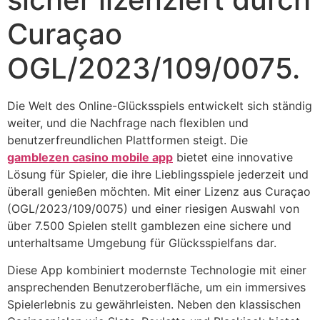
Curaçao
OGL/2023/109/0075.
Die Welt des Online-Glücksspiels entwickelt sich ständig
weiter, und die Nachfrage nach flexiblen und
benutzerfreundlichen Plattformen steigt. Die
gamblezen casino mobile app
bietet eine innovative
Lösung für Spieler, die ihre Lieblingsspiele jederzeit und
überall genießen möchten. Mit einer Lizenz aus Curaçao
(OGL/2023/109/0075) und einer riesigen Auswahl von
über 7.500 Spielen stellt gamblezen eine sichere und
unterhaltsame Umgebung für Glücksspielfans dar.
Diese App kombiniert modernste Technologie mit einer
ansprechenden Benutzeroberfläche, um ein immersives
Spielerlebnis zu gewährleisten. Neben den klassischen