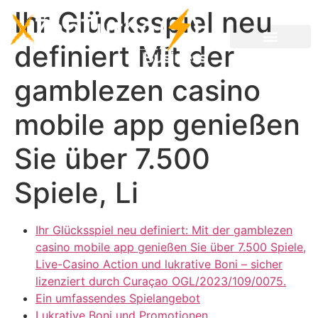
Ihr Glücksspiel neu
definiert Mit der
gamblezen casino
mobile app genießen
Sie über 7.500
Spiele, Li
Ihr Glücksspiel neu definiert: Mit der gamblezen
casino mobile app genießen Sie über 7.500 Spiele,
Live-Casino Action und lukrative Boni – sicher
lizenziert durch Curaçao OGL/2023/109/0075.
Ein umfassendes Spielangebot
Lukrative Boni und Promotionen