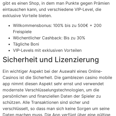
gibt es einen Shop, in dem man Punkte gegen Prämien
eintauschen kann, und verschiedene VIP-Level, die
exklusive Vorteile bieten.
Willkommensbonus: 100% bis zu 500€ + 200
Freispiele
Wöchentlicher Cashback: Bis zu 30%
Tägliche Boni
VIP-Levels mit exklusiven Vorteilen
Sicherheit und Lizenzierung
Ein wichtiger Aspekt bei der Auswahl eines Online-
Casinos ist die Sicherheit. Die gamblezen casino mobile
app nimmt diesen Aspekt sehr ernst und verwendet
modernste Verschlüsselungstechnologien, um die
persönlichen und finanziellen Daten der Spieler zu
schützen. Alle Transaktionen sind sicher und
verschlüsselt, so dass man sich keine Sorgen um seine
Daten machen muss. Die App verfügt über eine gültige