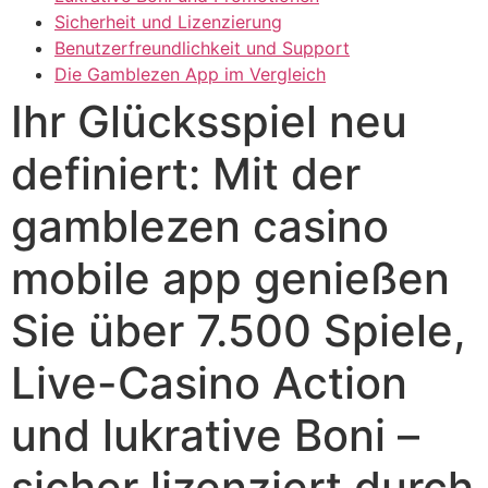
Sicherheit und Lizenzierung
Benutzerfreundlichkeit und Support
Die Gamblezen App im Vergleich
Ihr Glücksspiel neu
definiert: Mit der
gamblezen casino
mobile app genießen
Sie über 7.500 Spiele,
Live-Casino Action
und lukrative Boni –
sicher lizenziert durch