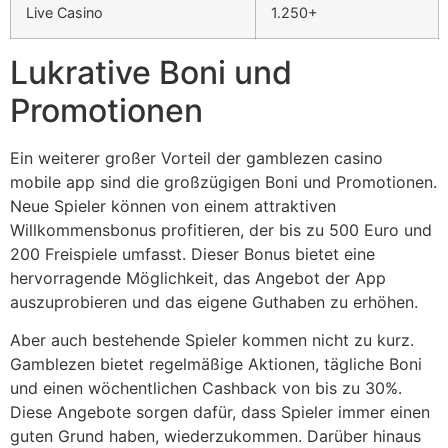
Live Casino
1.250+
Lukrative Boni und
Promotionen
Ein weiterer großer Vorteil der gamblezen casino
mobile app sind die großzügigen Boni und Promotionen.
Neue Spieler können von einem attraktiven
Willkommensbonus profitieren, der bis zu 500 Euro und
200 Freispiele umfasst. Dieser Bonus bietet eine
hervorragende Möglichkeit, das Angebot der App
auszuprobieren und das eigene Guthaben zu erhöhen.
Aber auch bestehende Spieler kommen nicht zu kurz.
Gamblezen bietet regelmäßige Aktionen, tägliche Boni
und einen wöchentlichen Cashback von bis zu 30%.
Diese Angebote sorgen dafür, dass Spieler immer einen
guten Grund haben, wiederzukommen. Darüber hinaus