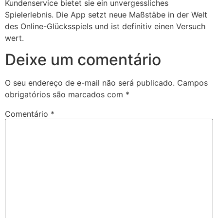
Kundenservice bietet sie ein unvergessliches
Spielerlebnis. Die App setzt neue Maßstäbe in der Welt
des Online-Glücksspiels und ist definitiv einen Versuch
wert.
Deixe um comentário
O seu endereço de e-mail não será publicado.
Campos
obrigatórios são marcados com
*
Comentário
*