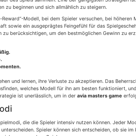
en zu beginnen und sich allmählich zu steigern.
gh-Reward“-Modell, bei dem Spieler versuchen, bei höheren M
haft sowie ein ausgeprägtes Feingefühl für das Spielgesch
n zu berücksichtigen, um den bestmöglichen Gewinn zu erzi
äßig.
.
omenten.
ehen und lernen, ihre Verluste zu akzeptieren. Das Beherrsc
usfinden, welches Modell für ihn am besten funktioniert, un
ategie ist unerlässlich, um in der
avia masters game
erfolg
odi
pielmodi, die die Spieler intensiv nutzen können. Jeder M
unterscheiden. Spieler können sich entscheiden, ob sie im