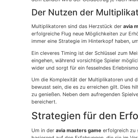
Der Nutzen der Multiplika
Multiplikatoren sind das Herzstück der
avia 
erfolgreiche Flug neue Möglichkeiten zur Erhöh
immer eine Strategie im Hinterkopf haben, um
Ein cleveres Timing ist der Schlüssel zum Mei
eingehen, während vorsichtige Spieler möglich
wider und sorgt für ein fesselndes Erlebnismo
Um die Komplexität der Multiplikatoren und d
bewusst sein, die es zu erreichen gilt. Dies h
zu genießen. Neben dem aufregenden Spielverl
bereichert.
Strategien für den Erfo
Um in der
avia masters game
erfolgreich zu 
basierend auf den Erfahrungen, die sie im Ve