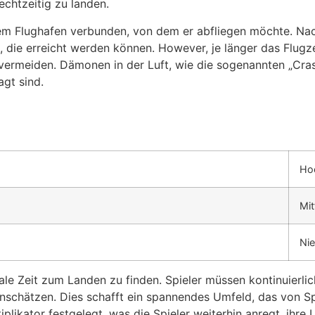
chtzeitig zu landen.
dem Flughafen verbunden, von dem er abfliegen möchte. Nach
die erreicht werden können. However, je länger das Flugzeug
zu vermeiden. Dämonen in der Luft, wie die sogenannten „C
gt sind.
Ho
Mit
Nie
ale Zeit zum Landen zu finden. Spieler müssen kontinuierl
inschätzen. Dies schafft ein spannendes Umfeld, das von S
likator festgelegt, was die Spieler weiterhin anregt, ihre 