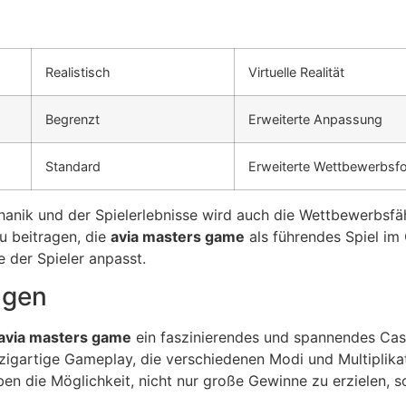
Realistisch
Virtuelle Realität
Begrenzt
Erweiterte Anpassung
Standard
Erweiterte Wettbewerbsf
nik und der Spielerlebnisse wird auch die Wettbewerbsfähig
u beitragen, die
avia masters game
als führendes Spiel im 
 der Spieler anpasst.
ngen
avia masters game
ein faszinierendes und spannendes Casi
nzigartige Gameplay, die verschiedenen Modi und Multipli
haben die Möglichkeit, nicht nur große Gewinne zu erzielen, 