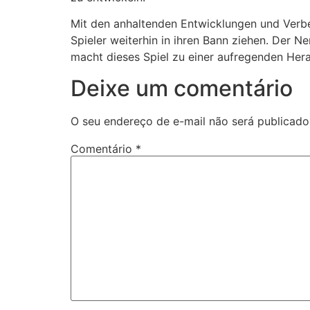
Mit den anhaltenden Entwicklungen und Verbe
Spieler weiterhin in ihren Bann ziehen. Der N
macht dieses Spiel zu einer aufregenden Herau
Deixe um comentário
O seu endereço de e-mail não será publicado
Comentário
*