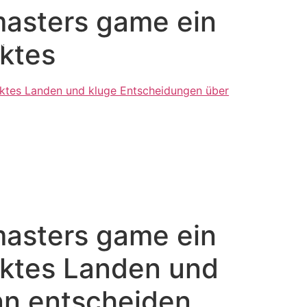
 masters game ein
temas
Como usar
Comprar
ktes
icktes Landen und kluge Entscheidungen über
 masters game ein
cktes Landen und
n entscheiden.