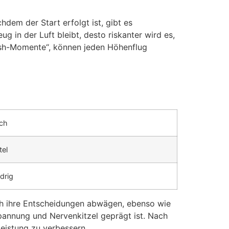
dem der Start erfolgt ist, gibt es
 in der Luft bleibt, desto riskanter wird es,
rash-Momente“, können jeden Höhenflug
ch
tel
drig
ich ihre Entscheidungen abwägen, ebenso wie
pannung und Nervenkitzel geprägt ist. Nach
Leistung zu verbessern.