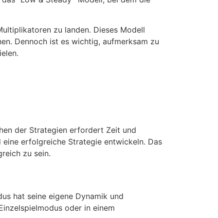
ultiplikatoren zu landen. Dieses Modell
ehen. Dennoch ist es wichtig, aufmerksam zu
elen.
hen der Strategien erfordert Zeit und
d eine erfolgreiche Strategie entwickeln. Das
reich zu sein.
odus hat seine eigene Dynamik und
 Einzelspielmodus oder in einem