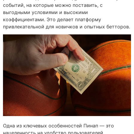
событий, на которые можно поставить, с
выгодными условиями и высокими
коэффициентами. Это делает платформу
привлекательной для новичков и опытных бетторов.
Одна из ключевых особенностей Пинап — это
нацеленность на удобство пользователей.