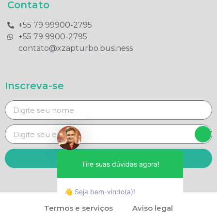
Contato
+55 79 99900-2795​
+55 79 9900-2795​
contato@xzapturbo.business
Inscreva-se
Enviar
Tire suas dúvidas agora!
👋 Seja bem-vindo(a)!
Termos e serviços
Aviso legal