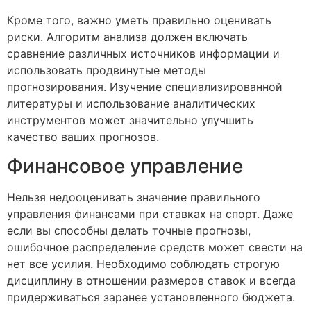
Кроме того, важно уметь правильно оценивать
риски. Алгоритм анализа должен включать
сравнение различных источников информации и
использовать продвинутые методы
прогнозирования. Изучение специализированной
литературы и использование аналитических
инструментов может значительно улучшить
качество ваших прогнозов.
Финансовое управление
Нельзя недооценивать значение правильного
управления финансами при ставках на спорт. Даже
если вы способны делать точные прогнозы,
ошибочное распределение средств может свести на
нет все усилия. Необходимо соблюдать строгую
дисциплину в отношении размеров ставок и всегда
придерживаться заранее установленного бюджета.