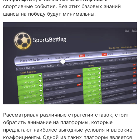
спортивные события. Без этих базовых знаний
шансы на победу будут минимальны.
Рассматривая различные стратегии ставок, стоит
обратить внимание на платформы, которые
предлагают наиболее выгодные условия и высокие
коэффициенты. Одной из таких платформ является