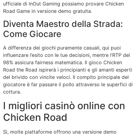
ufficiale di InOut Gaming possiamo provare Chicken
Road Game in versione demo gratuita.
Diventa Maestro della Strada:
Come Giocare
A differenza dei giochi puramente casuali, qui puoi
influenzare l’esito con le tue decisioni, mentre l’RTP del
98% assicura fairness matematica. Il gioco Chicken
Road the Road ispirerà i principianti e gli amanti esperti
del brivido con vincite veloci. Il compito principale del
giocatore è far passare il pollo attraverso le superfici di
cottura.
I migliori casinò online con
Chicken Road
Sì, molte piattaforme offrono una versione demo