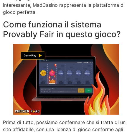
interessante, MadCasino rappresenta la piattaforma di
gioco perfetta.
Come funziona il sistema
Provably Fair in questo gioco?
Prima di tutto, possiamo confermare che si tratta di un
sito affidabile, con una licenza di gioco conforme agli