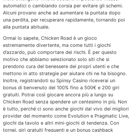
automatici o cambiando corsia per evitare gli schemi.
Alcuni provano anche ad aumentare la puntata dopo
una perdita, per recuperare rapidamente, tornando poi
alla puntata abituale.
Ormai lo sapete, Chicken Road è un gioco
estremamente divertente, ma come tutti i giochi
d’azzardo, può comportare dei rischi. È per questo
motivo che abbiamo selezionato solo siti che si
prendono cura del benessere dei propri utenti e che
mettono in atto strategie per aiutare chi ne ha bisogno.
Inoltre, registrandoti su Spinsy Casino riceverai un
bonus di benvenuto del 100% fino a 500€ e 200 giri
gratuiti. Potrai così giocare ancora più a lungo su
Chicken Road senza spendere un centesimo in più. Non
è tutto, perché ci sono anche giochi dal vivo dei migliori
provider del momento come Evolution e Pragmatic Live,
giochi da tavolo e altri mini-giochi di tendenza. Con
tornei, giri gratuiti frequenti e un bonus cashback