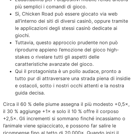
più semplici i comandi di gioco.
Sì, Chicken Road può essere giocato via web
all’interno dei siti di diversi casinò, oppure tramite
le applicazioni degli stessi casinò dedicate ai
giochi.
Tuttavia, questo approccio prudente non può
riprodurre appieno l’emozione del gioco high-
stakes o rivelare tutti gli aspetti delle
caratteristiche avanzate del gioco.
Qui il protagonista è un pollo audace, pronto a
tutto pur di attraversare una strada piena di insidie
e ostacoli, sotto i nostri occhi attenti e la nostra
guida decisa.
Circa il 60 % delle piume assegna il più modesto +0,5×,
il 30 % aggiunge +1× e solo il 10 % offre il corposo
+2,5×. Gli incrementi si sommano finché incassiamo o
l’animale viene spiaccicato, e possono far salire le
ricompense fino al tetto di 20.000×. Quando inizi il