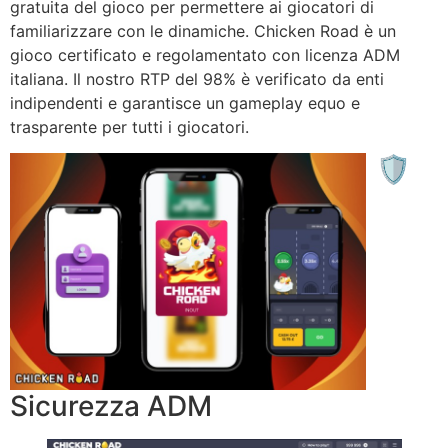
gratuita del gioco per permettere ai giocatori di
familiarizzare con le dinamiche. Chicken Road è un
gioco certificato e regolamentato con licenza ADM
italiana. Il nostro RTP del 98% è verificato da enti
indipendenti e garantisce un gameplay equo e
trasparente per tutti i giocatori.
🛡️
Sicurezza ADM