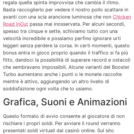
regala quella spinta improvvisa che cambia il ritmo.
Basta raccoglierlo per vedere il nostro pollo scattare in
avanti con una scia arancione luminosa che non
Chicken
Road InOut
passa mai inosservata. Per alcuni secondi,
spesso tra cinque e sette, schiviamo tutto con una
velocità incredibile e possiamo perfino ignorare urti
leggeri senza perdere la corsa. In certi momenti, questo
bonus entra in gioco proprio quando il traffico si fa più
fitto, dandoci la possibilità di superare record e ostacoli
che sembravano impossibili. Alcune varianti del Booster
Turbo aumentano anche i punti o le monete raccolte
mentre è attivo, aggiungendo un altro livello di
soddisfazione ogni volta che lo usiamo.
Grafica, Suoni e Animazioni
Questo formato di avvio consente al giocatore di non
rischiare i propri soldi. Per avviare il round verranno
presentati soldi virtuali dal casinò online. Sul sito