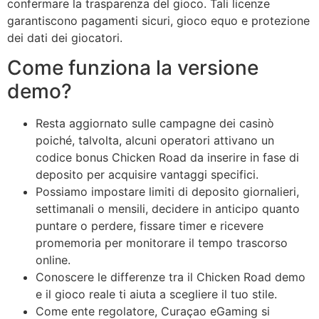
confermare la trasparenza del gioco. Tali licenze
garantiscono pagamenti sicuri, gioco equo e protezione
dei dati dei giocatori.
Come funziona la versione
demo?
Resta aggiornato sulle campagne dei casinò
poiché, talvolta, alcuni operatori attivano un
codice bonus Chicken Road da inserire in fase di
deposito per acquisire vantaggi specifici.
Possiamo impostare limiti di deposito giornalieri,
settimanali o mensili, decidere in anticipo quanto
puntare o perdere, fissare timer e ricevere
promemoria per monitorare il tempo trascorso
online.
Conoscere le differenze tra il Chicken Road demo
e il gioco reale ti aiuta a scegliere il tuo stile.
Come ente regolatore, Curaçao eGaming si