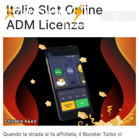
Italia Slot Online
ADM Licenza
Quando la strada si fa affollata, il Booster Turbo ci