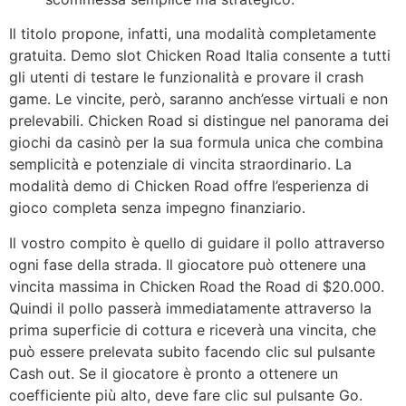
Il titolo propone, infatti, una modalità completamente
gratuita. Demo slot Chicken Road Italia consente a tutti
gli utenti di testare le funzionalità e provare il crash
game. Le vincite, però, saranno anch’esse virtuali e non
prelevabili. Chicken Road si distingue nel panorama dei
giochi da casinò per la sua formula unica che combina
semplicità e potenziale di vincita straordinario. La
modalità demo di Chicken Road offre l’esperienza di
gioco completa senza impegno finanziario.
Il vostro compito è quello di guidare il pollo attraverso
ogni fase della strada. Il giocatore può ottenere una
vincita massima in Chicken Road the Road di $20.000.
Quindi il pollo passerà immediatamente attraverso la
prima superficie di cottura e riceverà una vincita, che
può essere prelevata subito facendo clic sul pulsante
Cash out. Se il giocatore è pronto a ottenere un
coefficiente più alto, deve fare clic sul pulsante Go.