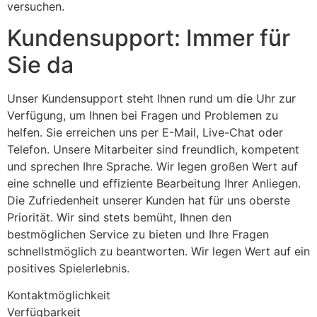
versuchen.
Kundensupport: Immer für
Sie da
Unser Kundensupport steht Ihnen rund um die Uhr zur
Verfügung, um Ihnen bei Fragen und Problemen zu
helfen. Sie erreichen uns per E-Mail, Live-Chat oder
Telefon. Unsere Mitarbeiter sind freundlich, kompetent
und sprechen Ihre Sprache. Wir legen großen Wert auf
eine schnelle und effiziente Bearbeitung Ihrer Anliegen.
Die Zufriedenheit unserer Kunden hat für uns oberste
Priorität. Wir sind stets bemüht, Ihnen den
bestmöglichen Service zu bieten und Ihre Fragen
schnellstmöglich zu beantworten. Wir legen Wert auf ein
positives Spielerlebnis.
Kontaktmöglichkeit
Verfügbarkeit