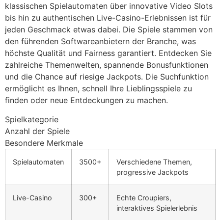
klassischen Spielautomaten über innovative Video Slots
bis hin zu authentischen Live-Casino-Erlebnissen ist für
jeden Geschmack etwas dabei. Die Spiele stammen von
den führenden Softwareanbietern der Branche, was
höchste Qualität und Fairness garantiert. Entdecken Sie
zahlreiche Themenwelten, spannende Bonusfunktionen
und die Chance auf riesige Jackpots. Die Suchfunktion
ermöglicht es Ihnen, schnell Ihre Lieblingsspiele zu
finden oder neue Entdeckungen zu machen.
Spielkategorie
Anzahl der Spiele
Besondere Merkmale
Spielautomaten
3500+
Verschiedene Themen,
progressive Jackpots
Live-Casino
300+
Echte Croupiers,
interaktives Spielerlebnis