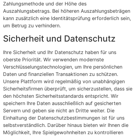
Zahlungsmethode und der Höhe des
Auszahlungsbetrags. Bei höheren Auszahlungsbeträgen
kann zusätzlich eine Identitätsprüfung erforderlich sein,
um Betrug zu verhindern.
Sicherheit und Datenschutz
Ihre Sicherheit und Ihr Datenschutz haben für uns
oberste Priorität. Wir verwenden modernste
Verschlüsselungstechnologien, um Ihre persönlichen
Daten und finanziellen Transaktionen zu schützen.
Unsere Plattform wird regelmäßig von unabhängigen
Sicherheitsfirmen überprüft, um sicherzustellen, dass sie
den höchsten Sicherheitsstandards entspricht. Wir
speichern Ihre Daten ausschließlich auf gesicherten
Servern und geben sie nicht an Dritte weiter. Die
Einhaltung der Datenschutzbestimmungen ist für uns
selbstverständlich. Darüber hinaus bieten wir Ihnen die
Möglichkeit, Ihre Spielgewohnheiten zu kontrollieren