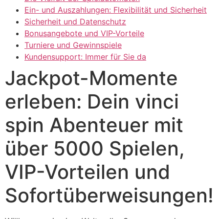
Ein- und Auszahlungen: Flexibilität und Sicherheit
Sicherheit und Datenschutz
Bonusangebote und VIP-Vorteile
Turniere und Gewinnspiele
Kundensupport: Immer für Sie da
Jackpot-Momente
erleben: Dein vinci
spin Abenteuer mit
über 5000 Spielen,
VIP-Vorteilen und
Sofortüberweisungen!