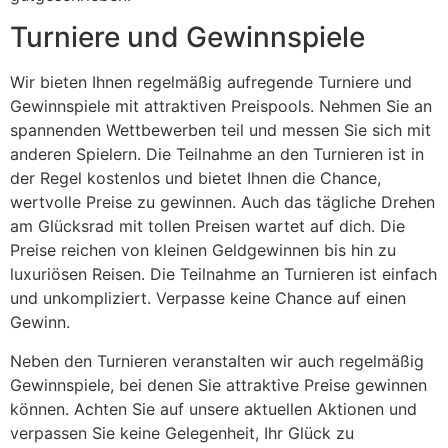
Turniere und Gewinnspiele
Wir bieten Ihnen regelmäßig aufregende Turniere und
Gewinnspiele mit attraktiven Preispools. Nehmen Sie an
spannenden Wettbewerben teil und messen Sie sich mit
anderen Spielern. Die Teilnahme an den Turnieren ist in
der Regel kostenlos und bietet Ihnen die Chance,
wertvolle Preise zu gewinnen. Auch das tägliche Drehen
am Glücksrad mit tollen Preisen wartet auf dich. Die
Preise reichen von kleinen Geldgewinnen bis hin zu
luxuriösen Reisen. Die Teilnahme an Turnieren ist einfach
und unkompliziert. Verpasse keine Chance auf einen
Gewinn.
Neben den Turnieren veranstalten wir auch regelmäßig
Gewinnspiele, bei denen Sie attraktive Preise gewinnen
können. Achten Sie auf unsere aktuellen Aktionen und
verpassen Sie keine Gelegenheit, Ihr Glück zu