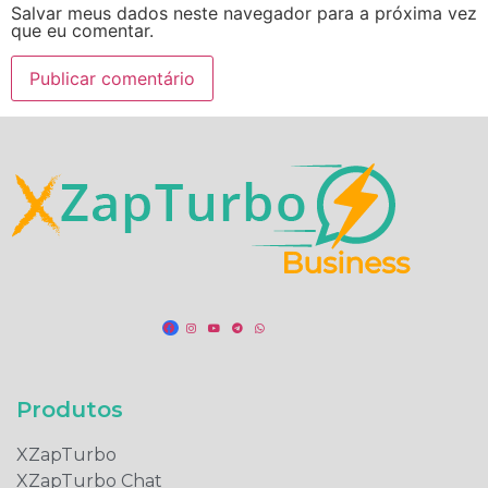
Salvar meus dados neste navegador para a próxima vez
que eu comentar.
Produtos​
XZapTurbo
XZapTurbo Chat