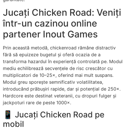
Jucați Chicken Road: Veniți
într-un cazinou online
partener Inout Games
Prin această metodă, chickenroad rămâne distractiv
fără să epuizeze bugetul și oferă ocazia de a
transforma hazardul în experiență controlată pe. Modul
mediu echilibrează secvențele de risc crescător cu
multiplicatori de 10–25×, oferind mai mult suspans.
Modul greu sporește semnificativ volatilitatea,
introducând prăbușiri rapide, dar și potențial de 250×.
Hardcore este destinat veteranii, cu dropuri fulger și
jackpoturi rare de peste 1000×.
📱 Jucați Chicken Road pe
mobil