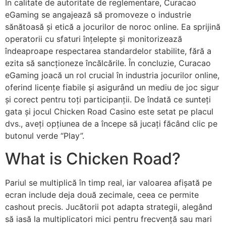
În calitate de autoritate de reglementare, Curacao
eGaming se angajează să promoveze o industrie
sănătoasă și etică a jocurilor de noroc online. Ea sprijină
operatorii cu sfaturi înțelepte și monitorizează
îndeaproape respectarea standardelor stabilite, fără a
ezita să sancționeze încălcările. În concluzie, Curacao
eGaming joacă un rol crucial în industria jocurilor online,
oferind licențe fiabile și asigurând un mediu de joc sigur
și corect pentru toți participanții. De îndată ce sunteți
gata și jocul Chicken Road Casino este setat pe placul
dvs., aveți opțiunea de a începe să jucați făcând clic pe
butonul verde “Play”.
What is Chicken Road?
Pariul se multiplică în timp real, iar valoarea afișată pe
ecran include deja două zecimale, ceea ce permite
cashout precis. Jucătorii pot adapta strategii, alegând
să iasă la multiplicatori mici pentru frecvență sau mari