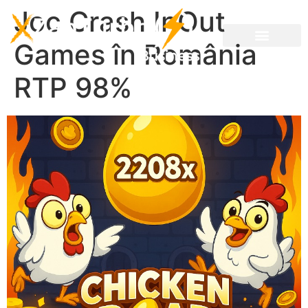
Joc Crash InOut
Games în România
RTP 98%