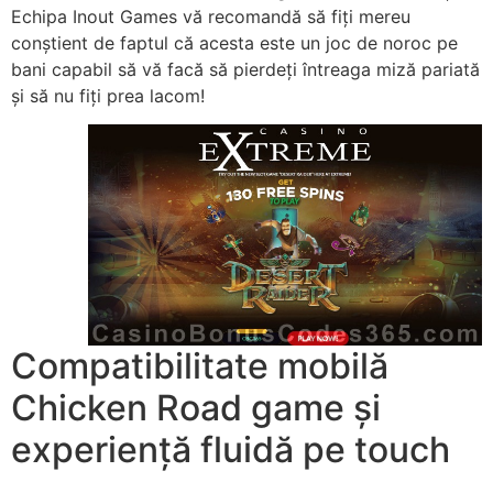
Echipa Inout Games vă recomandă să fiți mereu
conștient de faptul că acesta este un joc de noroc pe
bani capabil să vă facă să pierdeți întreaga miză pariată
și să nu fiți prea lacom!
Compatibilitate mobilă
Chicken Road game și
experiență fluidă pe touch