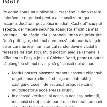
real?
Pe ecran apare multiplicatorul, crescând în timp real și
colorându-se gradual pentru a semnaliza pragurile
riscante. Jucătorii pot apăsa imediat „Cashout” sau pot
aștepta, dar fiecare secundă adăugată amplifică atât
potențialul de câștig, cât și probabilitatea de prăbușire.
După prăbușire, sistemul creditează automat balanțele
celor care au ieșit, iar istoricul rundei devine vizibil în
fereastra de statistici. Mulți jucători aleg să rămână la
dificultatea Easy a jocului Chicken Road, pentru a putea
să ajungă la ultimul nivel și să găsească oul de aur.
Modul portret plasează butonul cashout chiar sub
degetul mare, eliminând mișcarea laterală și
câștigând zecimi de secundă prețioase când
multiplicatorul accelerează brusc.
În această versiune, ai acces la aceleași animații,
mecanici și opțiuni de pariere ca în modul pe bani