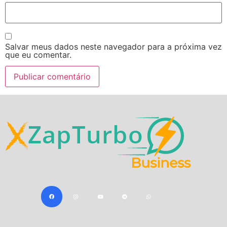
Salvar meus dados neste navegador para a próxima vez
que eu comentar.