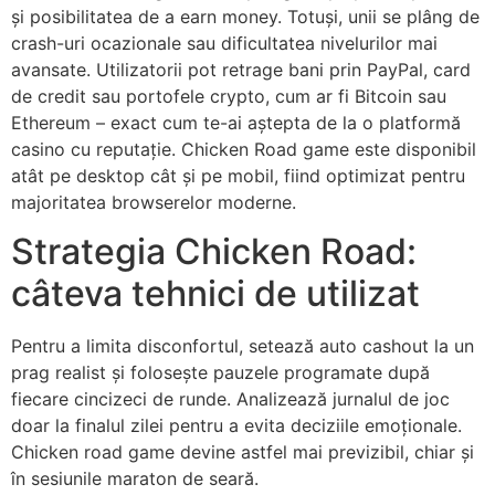
și posibilitatea de a earn money. Totuși, unii se plâng de
crash-uri ocazionale sau dificultatea nivelurilor mai
avansate. Utilizatorii pot retrage bani prin PayPal, card
de credit sau portofele crypto, cum ar fi Bitcoin sau
Ethereum – exact cum te-ai aștepta de la o platformă
casino cu reputație. Chicken Road game este disponibil
atât pe desktop cât și pe mobil, fiind optimizat pentru
majoritatea browserelor moderne.
Strategia Chicken Road:
câteva tehnici de utilizat
Pentru a limita disconfortul, setează auto cashout la un
prag realist și folosește pauzele programate după
fiecare cincizeci de runde. Analizează jurnalul de joc
doar la finalul zilei pentru a evita deciziile emoționale.
Chicken road game devine astfel mai previzibil, chiar și
în sesiunile maraton de seară.