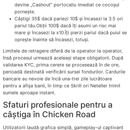
devine „Cashout” portocaliu imediat ce cocoșul
pornește.
Câștigi 35$ dacă pariezi 10$ și încasezi la 3.5 ori
pariul tău.Obții 100$ dacă îți asumi un risc mai
mare și încasezi la x10.Îți pierzi pariul dacă puiul se
oprește înainte să încasezi, totuși.
Limitele de retragere diferă de la operator la operator,
însă procesul urmează aceleași etape obligatorii. După
validarea KYC, prima cerere se procesează în de ore,
perioadă destinată verificării sursei fondurilor. Cardurile
bancare au nevoie de încă una-trei zile lucrătoare
pentru a afișa banii, în timp ce Skrill ori Neteller trimit
sumele aproape instant.
Sfaturi profesionale pentru a
câștiga în Chicken Road
Utilizatorii laudă grafica simplă, gameplay-ul captivant