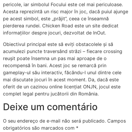
pericole, iar simbolul Focului este cel mai periculoase.
Acesta reprezintă un risc major în joc, dacă puiul ajunge
pe acest simbol, este „prăjit”, ceea ce înseamnă
pierderea rundei. Chicken Road este un site dedicat
informațiilor despre jocuri, dezvoltat de InOut.
Obiectivul principal este să eviți obstacolele și să
acumulezi puncte traversând străzi – fiecare crossing
reușit poate însemna un pas mai aproape de o
recompensă în bani. Acest joc se remarcă prin
gameplay-ul său interactiv, făcându-l unul dintre cele
mai discutate jocuri în acest moment. Da, dacă este
oferit de un cazinou online licențiat ONJN, jocul este
complet legal pentru jucătorii din România.
Deixe um comentário
O seu endereço de e-mail não será publicado.
Campos
obrigatórios são marcados com
*