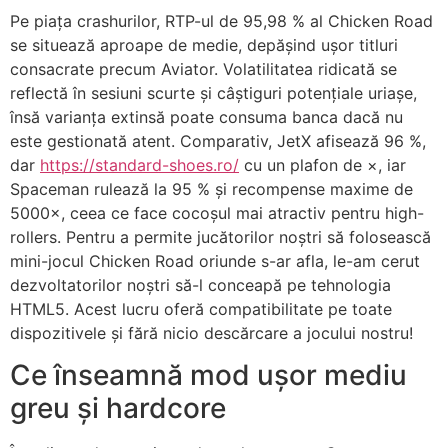
Pe piața crashurilor, RTP-ul de 95,98 % al Chicken Road
se situează aproape de medie, depășind ușor titluri
consacrate precum Aviator. Volatilitatea ridicată se
reflectă în sesiuni scurte și câștiguri potențiale uriașe,
însă varianța extinsă poate consuma banca dacă nu
este gestionată atent. Comparativ, JetX afisează 96 %,
dar
https://standard-shoes.ro/
cu un plafon de ×, iar
Spaceman rulează la 95 % și recompense maxime de
5000×, ceea ce face cocoșul mai atractiv pentru high-
rollers. Pentru a permite jucătorilor noștri să folosească
mini-jocul Chicken Road oriunde s-ar afla, le-am cerut
dezvoltatorilor noștri să-l conceapă pe tehnologia
HTML5. Acest lucru oferă compatibilitate pe toate
dispozitivele și fără nicio descărcare a jocului nostru!
Ce înseamnă mod ușor mediu
greu și hardcore