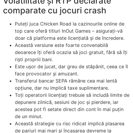
Volatilitate și RTP declarate
comparate cu jocuri crash
Puteți juca Chicken Road la cazinourile online de
top care oferă titluri InOut Games – asigurați-vă
doar că platforma este licențiată și de încredere.
Această versiune este foarte convenabilă
deoarece îți oferă ocazia să joci gratuit, fără să îți
riști propriii bani.
Este ușor de jucat, dar greu de stăpânit, ceea ce îl
face provocator și amuzant.
Transferul bancar SEPA rămâne cea mai lentă
opțiune, dar nu implică taxe suplimentare.
Toți operatorii licențiați trebuie să includă limite de
depunere zilnică, sesiuni de joc și pierdere, iar
acestea pot fi setate direct din cont în mai puțin
de un minut.
Această strategie cu risc ridicat implică plasarea
de pariuri mai mari și încasarea devreme la