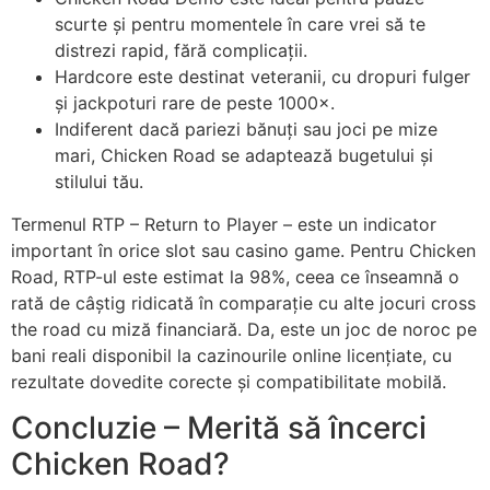
scurte și pentru momentele în care vrei să te
distrezi rapid, fără complicații.
Hardcore este destinat veteranii, cu dropuri fulger
și jackpoturi rare de peste 1000×.
Indiferent dacă pariezi bănuți sau joci pe mize
mari, Chicken Road se adaptează bugetului și
stilului tău.
Termenul RTP – Return to Player – este un indicator
important în orice slot sau casino game. Pentru Chicken
Road, RTP-ul este estimat la 98%, ceea ce înseamnă o
rată de câștig ridicată în comparație cu alte jocuri cross
the road cu miză financiară. Da, este un joc de noroc pe
bani reali disponibil la cazinourile online licențiate, cu
rezultate dovedite corecte și compatibilitate mobilă.
Concluzie – Merită să încerci
Chicken Road?