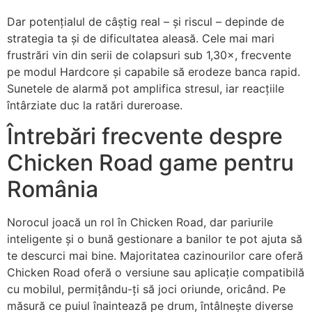
Dar potențialul de câștig real – și riscul – depinde de
strategia ta și de dificultatea aleasă. Cele mai mari
frustrări vin din serii de colapsuri sub 1,30×, frecvente
pe modul Hardcore și capabile să erodeze banca rapid.
Sunetele de alarmă pot amplifica stresul, iar reacțiile
întârziate duc la ratări dureroase.
Întrebări frecvente despre
Chicken Road game pentru
România
Norocul joacă un rol în Chicken Road, dar pariurile
inteligente și o bună gestionare a banilor te pot ajuta să
te descurci mai bine. Majoritatea cazinourilor care oferă
Chicken Road oferă o versiune sau aplicație compatibilă
cu mobilul, permițându-ți să joci oriunde, oricând. Pe
măsură ce puiul înaintează pe drum, întâlnește diverse