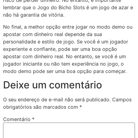
risco de perder dinheiro. No entanto, é importante
lembrar que o Jogo do Bicho Slots é um jogo de azar e
não há garantia de vitória.
No final, a melhor opção entre jogar no modo demo ou
apostar com dinheiro real depende da sua
personalidade e estilo de jogo. Se você é um jogador
experiente e confiante, pode ser uma boa opção
apostar com dinheiro real. No entanto, se você é um
jogador iniciante ou não tem experiência no jogo, o
modo demo pode ser uma boa opção para começar.
Deixe um comentário
O seu endereço de e-mail não será publicado.
Campos
obrigatórios são marcados com
*
Comentário
*