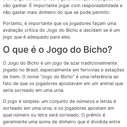
vão ganhar. É importante jogar com responsabilidade e
não gastar mais dinheiro do que se pode permitir.
Portanto, é importante que os jogadores façam uma
avaliação crítica do Jogo do Bicho e decidam se é um
jogo que é adequado para eles.
O que é o Jogo do Bicho?
O Jogo do Bicho é um jogo de azar tradicionalmente
jogado no Brasil, especialmente em ferrovias e estações
de trem. O nome “Jogo do Bicho” é uma referência ao
fato de que os jogadores apostavam em um animal que
seria sorteado em uma urna.
O jogo é simples: um conjunto de números e letras é
sorteado em uma urna, e os jogadores apostam em
qual número ou letra será sorteado. O prêmio é
geralmente uma soma de dinheiro que é dividida entre