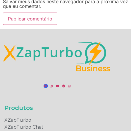
Salvar meus dados neste navegador para a próxima vez
que eu comentar.
Produtos​
XZapTurbo
XZapTurbo Chat