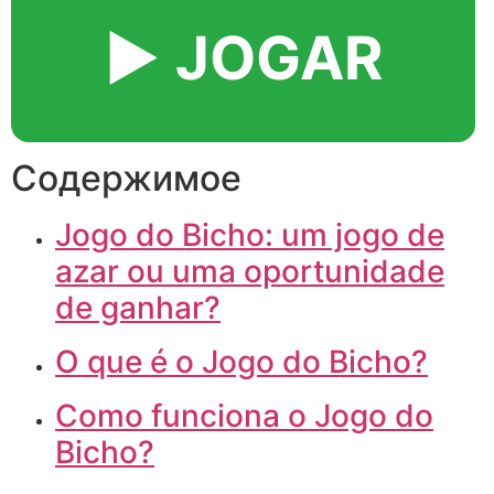
▶️ JOGAR
Содержимое
Jogo do Bicho: um jogo de
azar ou uma oportunidade
de ganhar?
O que é o Jogo do Bicho?
Como funciona o Jogo do
Bicho?