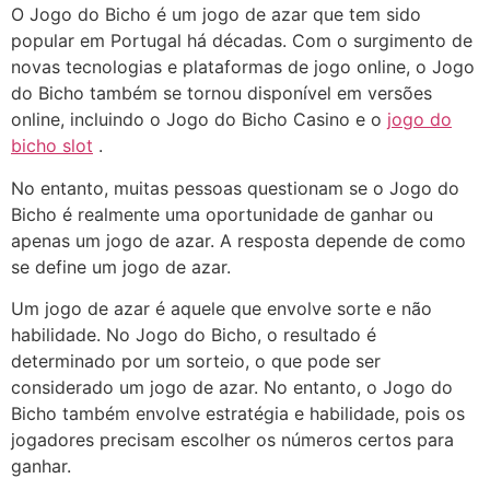
O Jogo do Bicho é um jogo de azar que tem sido
popular em Portugal há décadas. Com o surgimento de
novas tecnologias e plataformas de jogo online, o Jogo
do Bicho também se tornou disponível em versões
online, incluindo o Jogo do Bicho Casino e o
jogo do
bicho slot
.
No entanto, muitas pessoas questionam se o Jogo do
Bicho é realmente uma oportunidade de ganhar ou
apenas um jogo de azar. A resposta depende de como
se define um jogo de azar.
Um jogo de azar é aquele que envolve sorte e não
habilidade. No Jogo do Bicho, o resultado é
determinado por um sorteio, o que pode ser
considerado um jogo de azar. No entanto, o Jogo do
Bicho também envolve estratégia e habilidade, pois os
jogadores precisam escolher os números certos para
ganhar.