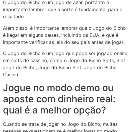
O Jogo do Bicho é um jogo de azar, portanto é
importante lembrar que a sorte é fundamental para o
resultado.
Além disso, é importante lembrar que o Jogo do Bicho
é ilegal em alguns países, incluindo os EUA, e que é
importante verificar as leis do seu país antes de jogar.
O Jogo do Bicho é um jogo que pode ser jogado online,
em slots de cassino, como o Jogo do Bicho Slots, Slot
Jogo do Bicho, Jogo do Bicho Slot, Jogo do Bicho
Casino.
Jogue no modo demo ou
aposte com dinheiro real:
qual é a melhor opção?
Quando se trata de jogar no Jogo do Bicho, muitas
pessoas se questionam se é melhor jogar no modo