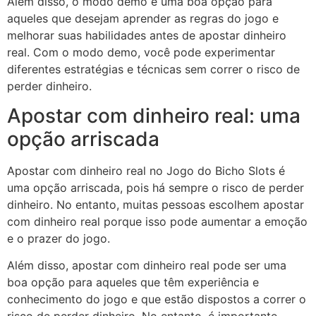
Além disso, o modo demo é uma boa opção para
aqueles que desejam aprender as regras do jogo e
melhorar suas habilidades antes de apostar dinheiro
real. Com o modo demo, você pode experimentar
diferentes estratégias e técnicas sem correr o risco de
perder dinheiro.
Apostar com dinheiro real: uma
opção arriscada
Apostar com dinheiro real no Jogo do Bicho Slots é
uma opção arriscada, pois há sempre o risco de perder
dinheiro. No entanto, muitas pessoas escolhem apostar
com dinheiro real porque isso pode aumentar a emoção
e o prazer do jogo.
Além disso, apostar com dinheiro real pode ser uma
boa opção para aqueles que têm experiência e
conhecimento do jogo e que estão dispostos a correr o