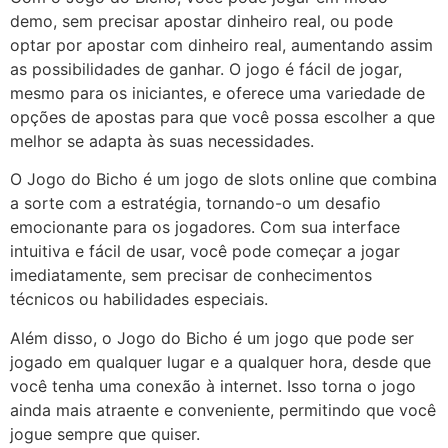
demo, sem precisar apostar dinheiro real, ou pode
optar por apostar com dinheiro real, aumentando assim
as possibilidades de ganhar. O jogo é fácil de jogar,
mesmo para os iniciantes, e oferece uma variedade de
opções de apostas para que você possa escolher a que
melhor se adapta às suas necessidades.
O Jogo do Bicho é um jogo de slots online que combina
a sorte com a estratégia, tornando-o um desafio
emocionante para os jogadores. Com sua interface
intuitiva e fácil de usar, você pode começar a jogar
imediatamente, sem precisar de conhecimentos
técnicos ou habilidades especiais.
Além disso, o Jogo do Bicho é um jogo que pode ser
jogado em qualquer lugar e a qualquer hora, desde que
você tenha uma conexão à internet. Isso torna o jogo
ainda mais atraente e conveniente, permitindo que você
jogue sempre que quiser.