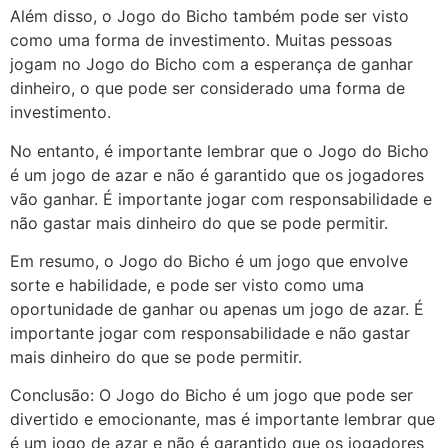
Além disso, o Jogo do Bicho também pode ser visto
como uma forma de investimento. Muitas pessoas
jogam no Jogo do Bicho com a esperança de ganhar
dinheiro, o que pode ser considerado uma forma de
investimento.
No entanto, é importante lembrar que o Jogo do Bicho
é um jogo de azar e não é garantido que os jogadores
vão ganhar. É importante jogar com responsabilidade e
não gastar mais dinheiro do que se pode permitir.
Em resumo, o Jogo do Bicho é um jogo que envolve
sorte e habilidade, e pode ser visto como uma
oportunidade de ganhar ou apenas um jogo de azar. É
importante jogar com responsabilidade e não gastar
mais dinheiro do que se pode permitir.
Conclusão: O Jogo do Bicho é um jogo que pode ser
divertido e emocionante, mas é importante lembrar que
é um jogo de azar e não é garantido que os jogadores