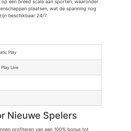
n op een breed scala aan sporten, waaronder
eddenschappen plaatsen, wat de spanning nog
zijn beschikbaar 24/7.
tic Play
 Play Live
r Nieuwe Spelers
unnen profiteren van een 100% bonus tot