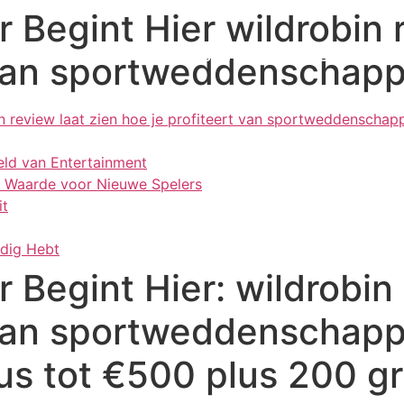
Begint Hier wildrobin r
Recursos
Funções
Sis
 van sportweddenschapp
n review laat zien hoe je profiteert van sportweddenschap
eld van Entertainment
 Waarde voor Nieuwe Spelers
it
odig Hebt
Begint Hier: wildrobin 
 van sportweddenschappe
 tot €500 plus 200 gra