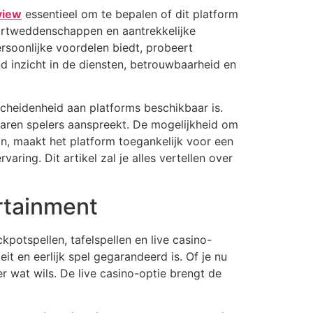
view
essentieel om te bepalen of dit platform
portweddenschappen en aantrekkelijke
soonlijke voordelen biedt, probeert
d inzicht in de diensten, betrouwbaarheid en
cheidenheid aan platforms beschikbaar is.
varen spelers aanspreekt. De mogelijkheid om
in, maakt het platform toegankelijk voor een
ring. Dit artikel zal je alles vertellen over
rtainment
potspellen, tafelspellen en live casino-
 en eerlijk spel gegarandeerd is. Of je nu
r wat wils. De live casino-optie brengt de