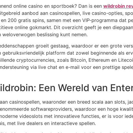
nnend online casino en sportboek? Dan is een
wildrobin re
uitgebreid aanbod aan casinospellen, live casino-opties, s
n 200 gratis spins, samen met een VIP-programma dat per
itieve online gokmarkt. Dit overzicht geeft je een diepgaan
n weloverwogen beslissing kunt nemen.
weddenschappen groeit gestaag, waardoor er een grote vers
n gebruiksvriendelijk platform dat zowel beginnende als er
illende cryptocurrencies, zoals Bitcoin, Ethereum en Liteco
ersteuning via live chat en e-mail voor een prettige spelerva
ldrobin: Een Wereld van Ente
an casinospellen, waaronder een breed scala aan slots, jack
enommeerde softwareproviders, waardoor een hoge kwaliteit
moderne videoslots met innovatieve functies, er is voor iede
s, met live dealers en interactieve spellen.