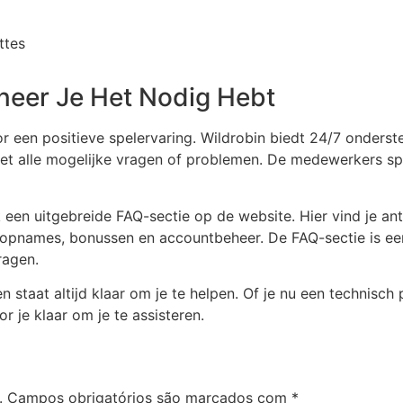
ttes
neer Je Het Nodig Hebt
r een positieve spelervaring. Wildrobin biedt 24/7 ondersteu
 met alle mogelijke vragen of problemen. De medewerkers sp
ok een uitgebreide FAQ-sectie op de website. Hier vind je 
 opnames, bonussen en accountbeheer. De FAQ-sectie is ee
ragen.
en staat altijd klaar om je te helpen. Of je nu een technisc
 je klaar om je te assisteren.
.
Campos obrigatórios são marcados com
*