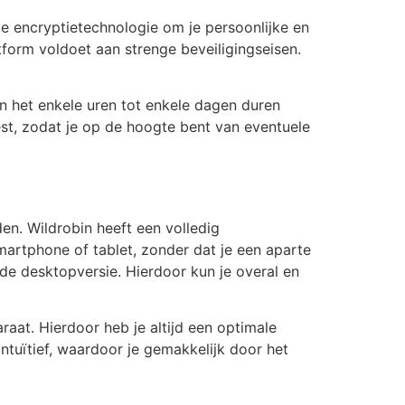
de encryptietechnologie om je persoonlijke en
tform voldoet aan strenge beveiligingseisen.
n het enkele uren tot enkele dagen duren
st, zodat je op de hoogte bent van eventuele
den. Wildrobin heeft een volledig
martphone of tablet, zonder dat je een aparte
 de desktopversie. Hierdoor kun je overal en
aat. Hierdoor heb je altijd een optimale
intuïtief, waardoor je gemakkelijk door het