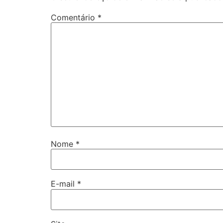
Comentário
*
Nome
*
E-mail
*