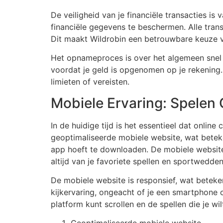
De veiligheid van je financiële transacties i
financiële gegevens te beschermen. Alle trans
Dit maakt Wildrobin een betrouwbare keuze v
Het opnameproces is over het algemeen snel 
voordat je geld is opgenomen op je rekening
limieten of vereisten.
Mobiele Ervaring: Spele
In de huidige tijd is het essentieel dat onlin
geoptimaliseerde mobiele website, wat beteke
app hoeft te downloaden. De mobiele website i
altijd van je favoriete spellen en sportwedd
De mobiele website is responsief, wat beteke
kijkervaring, ongeacht of je een smartphone of
platform kunt scrollen en de spellen die je wi