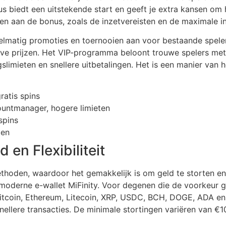
 biedt een uitstekende start en geeft je extra kansen om 
n aan de bonus, zoals de inzetvereisten en de maximale in
lmatig promoties en toernooien aan voor bestaande speler
eve prijzen. Het VIP-programma beloont trouwe spelers met
slimieten en snellere uitbetalingen. Het is een manier van
atis spins
ountmanager, hogere limieten
spins
zen
 en Flexibiliteit
thoden, waardoor het gemakkelijk is om geld te storten en 
oderne e-wallet MiFinity. Voor degenen die de voorkeur g
Bitcoin, Ethereum, Litecoin, XRP, USDC, BCH, DOGE, ADA
nellere transacties. De minimale stortingen variëren van €