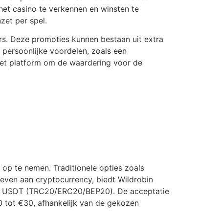
het casino te verkennen en winsten te
zet per spel.
s. Deze promoties kunnen bestaan uit extra
 persoonlijke voordelen, zoals een
 het platform om de waardering voor de
op te nemen. Traditionele opties zoals
even aan cryptocurrency, biedt Wildrobin
 en USDT (TRC20/ERC20/BEP20). De acceptatie
10 tot €30, afhankelijk van de gekozen