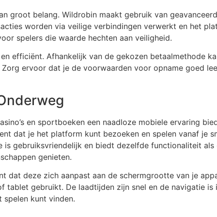
s van groot belang. Wildrobin maakt gebruik van geavanceer
acties worden via veilige verbindingen verwerkt en het pla
oor spelers die waarde hechten aan veiligheid.
en efficiënt. Afhankelijk van de gekozen betaalmethode ka
. Zorg ervoor dat je de voorwaarden voor opname goed lee
n Onderweg
e casino’s en sportboeken een naadloze mobiele ervaring bie
nt dat je het platform kunt bezoeken en spelen vanaf je s
s gebruiksvriendelijk en biedt dezelfde functionaliteit als
enschappen genieten.
nt dat deze zich aanpast aan de schermgrootte van je appar
 tablet gebruikt. De laadtijden zijn snel en de navigatie is 
lt spelen kunt vinden.