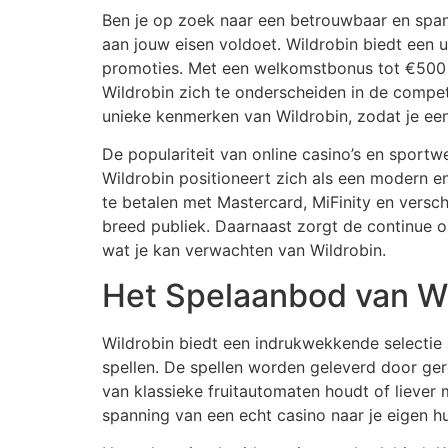
Ben je op zoek naar een betrouwbaar en spa
aan jouw eisen voldoet. Wildrobin biedt een 
promoties. Met een welkomstbonus tot €500 e
Wildrobin zich te onderscheiden in de compet
unieke kenmerken van Wildrobin, zodat je ee
De populariteit van online casino’s en sport
Wildrobin positioneert zich als een modern e
te betalen met Mastercard, MiFinity en versch
breed publiek. Daarnaast zorgt de continue ond
wat je kan verwachten van Wildrobin.
Het Spelaanbod van Wi
Wildrobin biedt een indrukwekkende selectie a
spellen. De spellen worden geleverd door ger
van klassieke fruitautomaten houdt of liever 
spanning van een echt casino naar je eigen hui