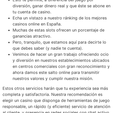
diversión, ganar dinero real y que éste se abone en
tu cuenta de casino.
Echa un vistazo a nuestro ránking de los mejores
casinos online en España.
Muchas de estas slots ofrecen un porcentaje de
ganancias atractivo.
Pero, tranquilo, que estamos aquí para decirte lo
que debes saber (y nadie te cuenta).
Venimos de hacer un gran trabajo ofreciendo ocio
y diversión en nuestros establecimientos ubicados
en centros comerciales con gran reconocimiento y
ahora damos este salto online para transmitir
nuestros valores y cumplir nuestra misión.
Estos otros servicios harán que tu experiencia sea más
completa y satisfactoria. Nuestra recomendación es
elegir un casino que disponga de herramientas de juego
responsable, un rápido (y eficiente) servicio de atención
al cliente, y presencia en redes sociales con chat activo.