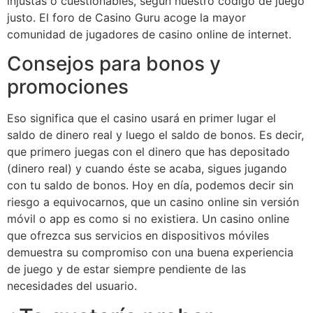
injustas o cuestionables, según nuestro código de juego
justo. El foro de Casino Guru acoge la mayor
comunidad de jugadores de casino online de internet.
Consejos para bonos y
promociones
Eso significa que el casino usará en primer lugar el
saldo de dinero real y luego el saldo de bonos. Es decir,
que primero juegas con el dinero que has depositado
(dinero real) y cuando éste se acaba, sigues jugando
con tu saldo de bonos. Hoy en día, podemos decir sin
riesgo a equivocarnos, que un casino online sin versión
móvil o app es como si no existiera. Un casino online
que ofrezca sus servicios en dispositivos móviles
demuestra su compromiso con una buena experiencia
de juego y de estar siempre pendiente de las
necesidades del usuario.