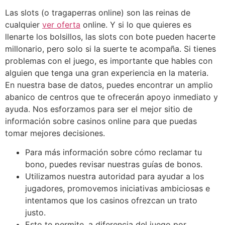
Las slots (o tragaperras online) son las reinas de
cualquier
ver oferta
online. Y si lo que quieres es
llenarte los bolsillos, las slots con bote pueden hacerte
millonario, pero solo si la suerte te acompaña. Si tienes
problemas con el juego, es importante que hables con
alguien que tenga una gran experiencia en la materia.
En nuestra base de datos, puedes encontrar un amplio
abanico de centros que te ofrecerán apoyo inmediato y
ayuda. Nos esforzamos para ser el mejor sitio de
información sobre casinos online para que puedas
tomar mejores decisiones.
Para más información sobre cómo reclamar tu
bono, puedes revisar nuestras guías de bonos.
Utilizamos nuestra autoridad para ayudar a los
jugadores, promovemos iniciativas ambiciosas e
intentamos que los casinos ofrezcan un trato
justo.
Esto te permite, a diferencia del juego por