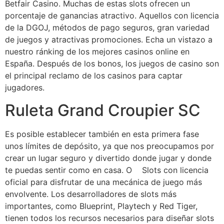
Betfair Casino. Muchas de estas slots ofrecen un
porcentaje de ganancias atractivo. Aquellos con licencia
de la DGOJ, métodos de pago seguros, gran variedad
de juegos y atractivas promociones. Echa un vistazo a
nuestro ránking de los mejores casinos online en
España. Después de los bonos, los juegos de casino son
el principal reclamo de los casinos para captar
jugadores.
Ruleta Grand Croupier SC
Es posible establecer también en esta primera fase
unos límites de depósito, ya que nos preocupamos por
crear un lugar seguro y divertido donde jugar y donde
te puedas sentir como en casa. O Slots con licencia
oficial para disfrutar de una mecánica de juego más
envolvente. Los desarrolladores de slots más
importantes, como Blueprint, Playtech y Red Tiger,
tienen todos los recursos necesarios para diseñar slots