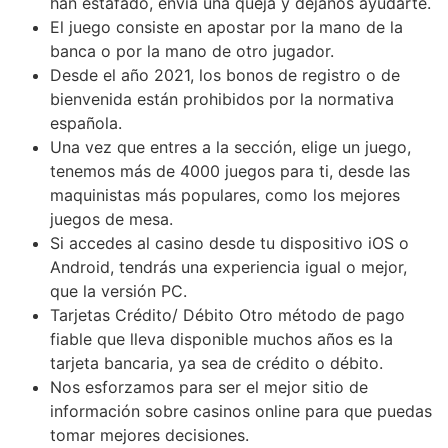
han estafado, envía una queja y déjanos ayudarte.
El juego consiste en apostar por la mano de la
banca o por la mano de otro jugador.
Desde el año 2021, los bonos de registro o de
bienvenida están prohibidos por la normativa
española.
Una vez que entres a la sección, elige un juego,
tenemos más de 4000 juegos para ti, desde las
maquinistas más populares, como los mejores
juegos de mesa.
Si accedes al casino desde tu dispositivo iOS o
Android, tendrás una experiencia igual o mejor,
que la versión PC.
Tarjetas Crédito/ Débito Otro método de pago
fiable que lleva disponible muchos años es la
tarjeta bancaria, ya sea de crédito o débito.
Nos esforzamos para ser el mejor sitio de
información sobre casinos online para que puedas
tomar mejores decisiones.