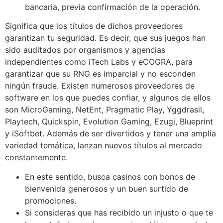
bancaria, previa confirmación de la operación.
Significa que los títulos de dichos proveedores
garantizan tu seguridad. Es decir, que sus juegos han
sido auditados por organismos y agencias
independientes como iTech Labs y eCOGRA, para
garantizar que su RNG es imparcial y no esconden
ningún fraude. Existen numerosos proveedores de
software en los que puedes confiar, y algunos de ellos
son MicroGaming, NetEnt, Pragmatic Play, Yggdrasil,
Playtech, Quickspin, Evolution Gaming, Ezugi, Blueprint
y iSoftbet. Además de ser divertidos y tener una amplia
variedad temática, lanzan nuevos títulos al mercado
constantemente.
En este sentido, busca casinos con bonos de
bienvenida generosos y un buen surtido de
promociones.
Si consideras que has recibido un injusto o que te