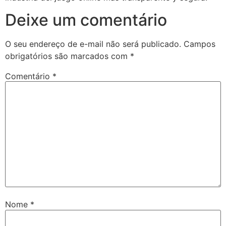
Deixe um comentário
O seu endereço de e-mail não será publicado.
Campos
obrigatórios são marcados com
*
Comentário
*
Nome
*