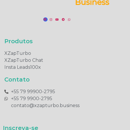
Produtos​
XZapTurbo
XZapTurbo Chat
Insta Leads100x
Contato
+55 79 99900-2795​
+55 79 9900-2795​
contato@xzapturbo.business
Inscreva-se