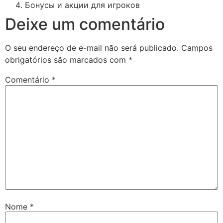
Бонусы и акции для игроков
Deixe um comentário
O seu endereço de e-mail não será publicado.
Campos
obrigatórios são marcados com
*
Comentário
*
Nome
*