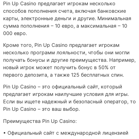
Pin Up Casino предлагает игрокам несколько
способов пополнения счета, включая банковские
карты, электронные деньги и другие. Минимальная
сумма пополнения – 10 евро, а максимальная – 10
000 евро.
Кроме того, Pin Up Casino предлагает игрокам
несколько программ лояльности, чтобы они могли
получать бонусы и другие преимущества. Например,
новый игрок может получить бонус в 50% от
первого депозита, а также 125 бесплатных спин.
Pin Up Casino – это официальный сайт, который
предлагает игрокам наилучшие условия для игры.
Если вы ищете надежный и безопасный оператор, то
Pin Up Casino – это ваш выбор.
Преимущества Pin Up Casino:
• Официальный сайт с международной лицензией