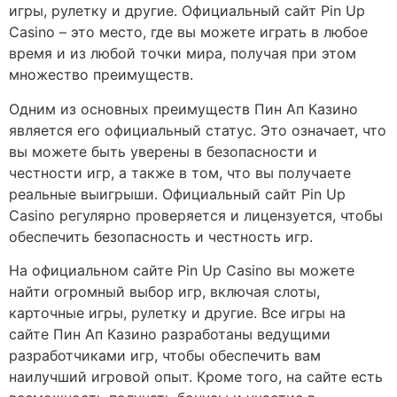
игры, рулетку и другие. Официальный сайт Pin Up
Casino – это место, где вы можете играть в любое
время и из любой точки мира, получая при этом
множество преимуществ.
Одним из основных преимуществ Пин Ап Казино
является его официальный статус. Это означает, что
вы можете быть уверены в безопасности и
честности игр, а также в том, что вы получаете
реальные выигрыши. Официальный сайт Pin Up
Casino регулярно проверяется и лицензуется, чтобы
обеспечить безопасность и честность игр.
На официальном сайте Pin Up Casino вы можете
найти огромный выбор игр, включая слоты,
карточные игры, рулетку и другие. Все игры на
сайте Пин Ап Казино разработаны ведущими
разработчиками игр, чтобы обеспечить вам
наилучший игровой опыт. Кроме того, на сайте есть