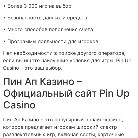
• Более 3 000 игр на выбор
• Безопасность данных и средств
• Много способов пополнения счета
• Программы лояльности для игроков
Нет необходимости в поиске другого оператора,
если вы ищете наилучшие условия для игры. Pin Up
Casino – это ваш выбор.
Пин Ап Казино –
Официальный сайт Pin Up
Casino
Пин Ап Казино – это популярный онлайн-казино,
которое предлагает игрокам широкий спектр
развлекательных игр, включая слоты, карточные