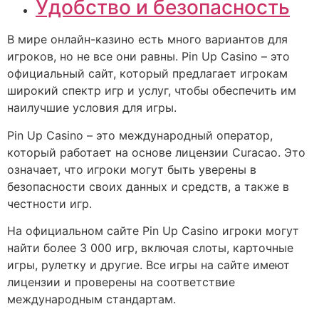
Удобство и безопасность
В мире онлайн-казино есть много вариантов для
игроков, но не все они равны. Pin Up Casino – это
официальный сайт, который предлагает игрокам
широкий спектр игр и услуг, чтобы обеспечить им
наилучшие условия для игры.
Pin Up Casino – это международный оператор,
который работает на основе лицензии Curacao. Это
означает, что игроки могут быть уверены в
безопасности своих данных и средств, а также в
честности игр.
На официальном сайте Pin Up Casino игроки могут
найти более 3 000 игр, включая слоты, карточные
игры, рулетку и другие. Все игры на сайте имеют
лицензии и проверены на соответствие
международным стандартам.