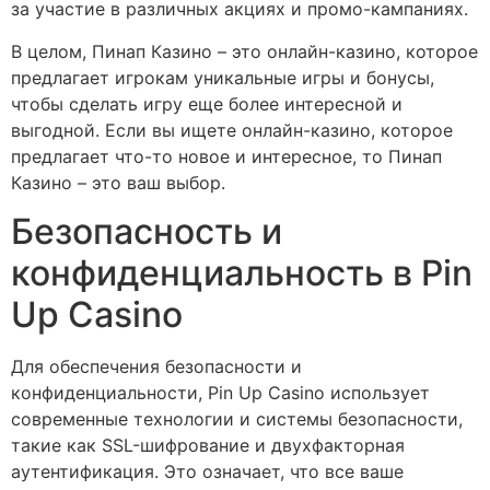
за участие в различных акциях и промо-кампаниях.
В целом, Пинап Казино – это онлайн-казино, которое
предлагает игрокам уникальные игры и бонусы,
чтобы сделать игру еще более интересной и
выгодной. Если вы ищете онлайн-казино, которое
предлагает что-то новое и интересное, то Пинап
Казино – это ваш выбор.
Безопасность и
конфиденциальность в Pin
Up Casino
Для обеспечения безопасности и
конфиденциальности, Pin Up Casino использует
современные технологии и системы безопасности,
такие как SSL-шифрование и двухфакторная
аутентификация. Это означает, что все ваше