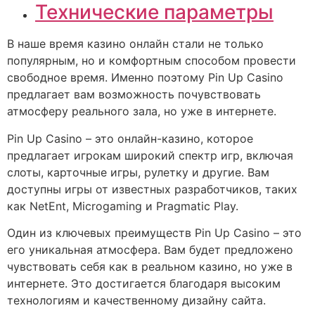
Технические параметры
В наше время казино онлайн стали не только
популярным, но и комфортным способом провести
свободное время. Именно поэтому Pin Up Casino
предлагает вам возможность почувствовать
атмосферу реального зала, но уже в интернете.
Pin Up Casino – это онлайн-казино, которое
предлагает игрокам широкий спектр игр, включая
слоты, карточные игры, рулетку и другие. Вам
доступны игры от известных разработчиков, таких
как NetEnt, Microgaming и Pragmatic Play.
Один из ключевых преимуществ Pin Up Casino – это
его уникальная атмосфера. Вам будет предложено
чувствовать себя как в реальном казино, но уже в
интернете. Это достигается благодаря высоким
технологиям и качественному дизайну сайта.