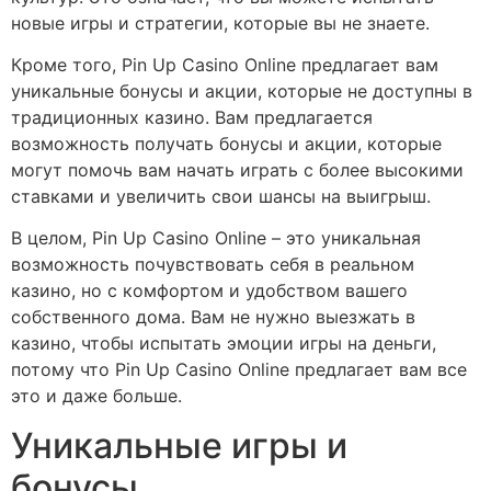
новые игры и стратегии, которые вы не знаете.
Кроме того, Pin Up Casino Online предлагает вам
уникальные бонусы и акции, которые не доступны в
традиционных казино. Вам предлагается
возможность получать бонусы и акции, которые
могут помочь вам начать играть с более высокими
ставками и увеличить свои шансы на выигрыш.
В целом, Pin Up Casino Online – это уникальная
возможность почувствовать себя в реальном
казино, но с комфортом и удобством вашего
собственного дома. Вам не нужно выезжать в
казино, чтобы испытать эмоции игры на деньги,
потому что Pin Up Casino Online предлагает вам все
это и даже больше.
Уникальные игры и
бонусы