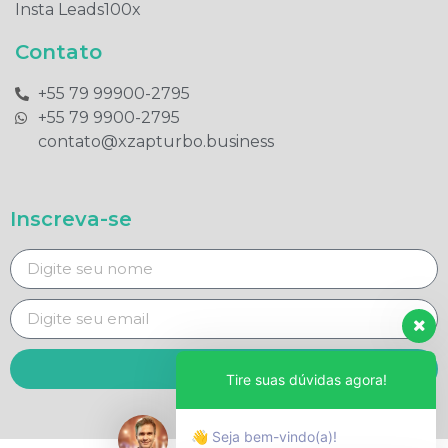
Insta Leads100x
Contato
+55 79 99900-2795​
+55 79 9900-2795​
contato@xzapturbo.business
Inscreva-se
Enviar
Tire suas dúvidas agora!
👋 Seja bem-vindo(a)!