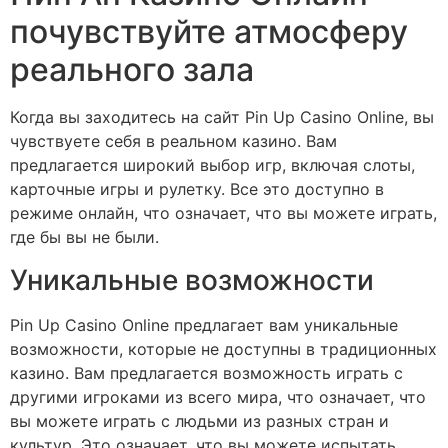
почувствуйте атмосферу
реального зала
Когда вы заходитесь на сайт Pin Up Casino Online, вы
чувствуете себя в реальном казино. Вам
предлагается широкий выбор игр, включая слоты,
карточные игры и рулетку. Все это доступно в
режиме онлайн, что означает, что вы можете играть,
где бы вы не были.
Уникальные возможности
Pin Up Casino Online предлагает вам уникальные
возможности, которые не доступны в традиционных
казино. Вам предлагается возможность играть с
другими игроками из всего мира, что означает, что
вы можете играть с людьми из разных стран и
культур. Это означает, что вы можете испытать