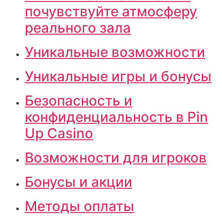
почувствуйте атмосферу
реального зала
Уникальные возможности
Уникальные игры и бонусы
Безопасность и
конфиденциальность в Pin
Up Casino
Возможности для игроков
Бонусы и акции
Методы оплаты