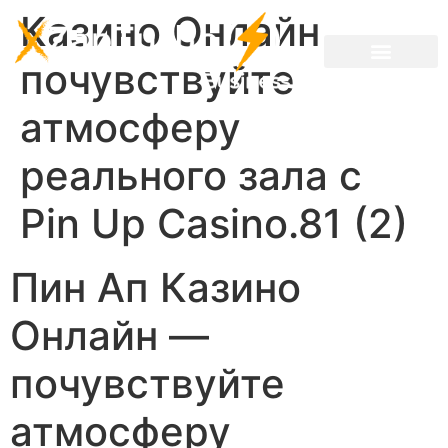
Казино Онлайн
почувствуйте
атмосферу
реального зала с
Pin Up Casino.81 (2)
Пин Ап Казино
Онлайн —
почувствуйте
атмосферу