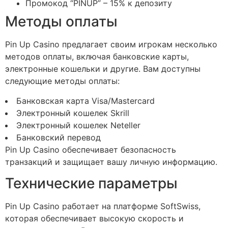
Промокод “PINUP” – 15% к депозиту
Методы оплаты
Pin Up Casino предлагает своим игрокам несколько
методов оплаты, включая банковские карты,
электронные кошельки и другие. Вам доступны
следующие методы оплаты:
Банковская карта Visa/Mastercard
Электронный кошелек Skrill
Электронный кошелек Neteller
Банковский перевод
Pin Up Casino обеспечивает безопасность
транзакций и защищает вашу личную информацию.
Технические параметры
Pin Up Casino работает на платформе SoftSwiss,
которая обеспечивает высокую скорость и