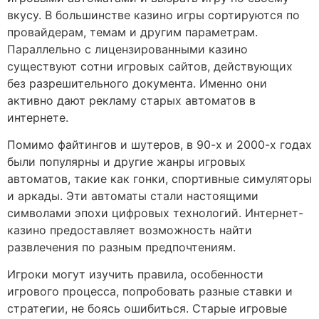
вкусу. В большинстве казино игры сортируются по
провайдерам, темам и другим параметрам.
Параллельно с лицензированными казино
существуют сотни игровых сайтов, действующих
без разрешительного документа. Именно они
активно дают рекламу старых автоматов в
интернете.
Помимо файтингов и шутеров, в 90-х и 2000-х годах
были популярны и другие жанры игровых
автоматов, такие как гонки, спортивные симуляторы
и аркады. Эти автоматы стали настоящими
символами эпохи цифровых технологий. Интернет-
казино предоставляет возможность найти
развлечения по разным предпочтениям.
Игроки могут изучить правила, особенности
игрового процесса, попробовать разные ставки и
стратегии, не боясь ошибиться. Старые игровые