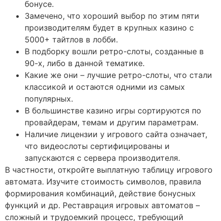
бонусе.
Замечено, что хороший выбор по этим пяти
производителям будет в крупных казино с
5000+ тайтлов в лобби.
В подборку вошли ретро-слоты, созданные в
90-х, либо в данной тематике.
Какие же они – лучшие ретро-слоты, что стали
классикой и остаются одними из самых
популярных.
В большинстве казино игры сортируются по
провайдерам, темам и другим параметрам.
Наличие лицензии у игрового сайта означает,
что видеослоты сертифицированы и
запускаются с сервера производителя.
В частности, откройте выплатную таблицу игрового
автомата. Изучите стоимость символов, правила
формирования комбинаций, действие бонусных
функций и др. Реставрация игровых автоматов –
сложный и трудоемкий процесс, требующий