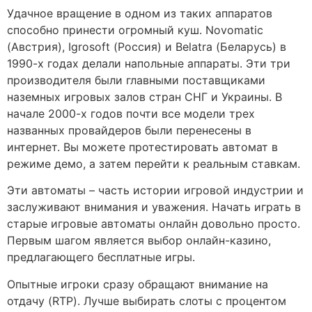
Удачное вращение в одном из таких аппаратов
способно принести огромный куш. Novomatic
(Австрия), Igrosoft (Россия) и Belatra (Беларусь) в
1990-х годах делали напольные аппараты. Эти три
производителя были главными поставщиками
наземных игровых залов стран СНГ и Украины. В
начале 2000-х годов почти все модели трех
названных провайдеров были перенесены в
интернет. Вы можете протестировать автомат в
режиме демо, а затем перейти к реальным ставкам.
Эти автоматы – часть истории игровой индустрии и
заслуживают внимания и уважения. Начать играть в
старые игровые автоматы онлайн довольно просто.
Первым шагом является выбор онлайн-казино,
предлагающего бесплатные игры.
Опытные игроки сразу обращают внимание на
отдачу (RTP). Лучше выбирать слоты с процентом