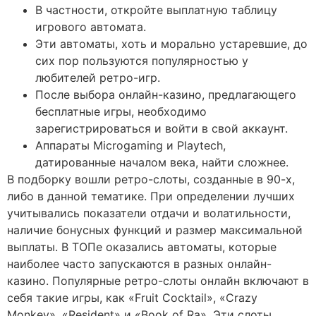
В частности, откройте выплатную таблицу
игрового автомата.
Эти автоматы, хоть и морально устаревшие, до
сих пор пользуются популярностью у
любителей ретро-игр.
После выбора онлайн-казино, предлагающего
бесплатные игры, необходимо
зарегистрироваться и войти в свой аккаунт.
Аппараты Microgaming и Playtech,
датированные началом века, найти сложнее.
В подборку вошли ретро-слоты, созданные в 90-х,
либо в данной тематике. При определении лучших
учитывались показатели отдачи и волатильности,
наличие бонусных функций и размер максимальной
выплаты. В ТОПе оказались автоматы, которые
наиболее часто запускаются в разных онлайн-
казино. Популярные ретро-слоты онлайн включают в
себя такие игры, как «Fruit Cocktail», «Crazy
Monkey», «Resident» и «Book of Ra». Эти слоты