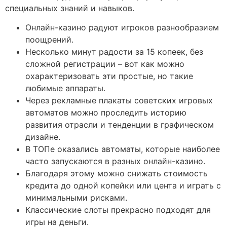
специальных знаний и навыков.
Онлайн-казино радуют игроков разнообразием
поощрений.
Несколько минут радости за 15 копеек, без
сложной регистрации – вот как можно
охарактеризовать эти простые, но такие
любимые аппараты.
Через рекламные плакаты советских игровых
автоматов можно проследить историю
развития отрасли и тенденции в графическом
дизайне.
В ТОПе оказались автоматы, которые наиболее
часто запускаются в разных онлайн-казино.
Благодаря этому можно снижать стоимость
кредита до одной копейки или цента и играть с
минимальными рисками.
Классические слоты прекрасно подходят для
игры на деньги.