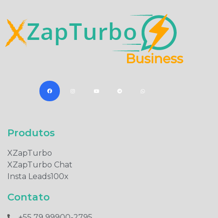
Produtos​
XZapTurbo
XZapTurbo Chat
Insta Leads100x
Contato
+55 79 99900-2795​