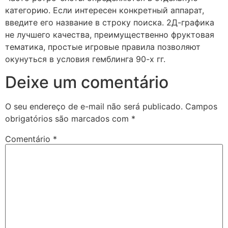
категорию. Если интересен конкретный аппарат,
введите его название в строку поиска. 2Д-графика
не лучшего качества, преимущественно фруктовая
тематика, простые игровые правила позволяют
окунуться в условия гемблинга 90-х гг.
Deixe um comentário
O seu endereço de e-mail não será publicado.
Campos
obrigatórios são marcados com
*
Comentário
*