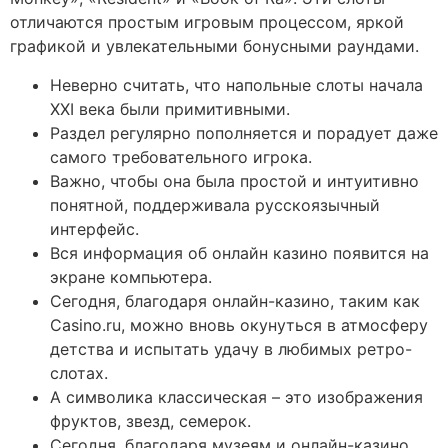
отличаются простым игровым процессом, яркой
графикой и увлекательными бонусными раундами.
Неверно считать, что напольные слоты начала
XXI века были примитивными.
Раздел регулярно пополняется и порадует даже
самого требовательного игрока.
Важно, чтобы она была простой и интуитивно
понятной, поддерживала русскоязычный
интерфейс.
Вся информация об онлайн казино появится на
экране компьютера.
Сегодня, благодаря онлайн-казино, таким как
Casino.ru, можно вновь окунуться в атмосферу
детства и испытать удачу в любимых ретро-
слотах.
А символика классическая – это изображения
фруктов, звезд, семерок.
Сегодня, благодаря музеям и онлайн-казино,