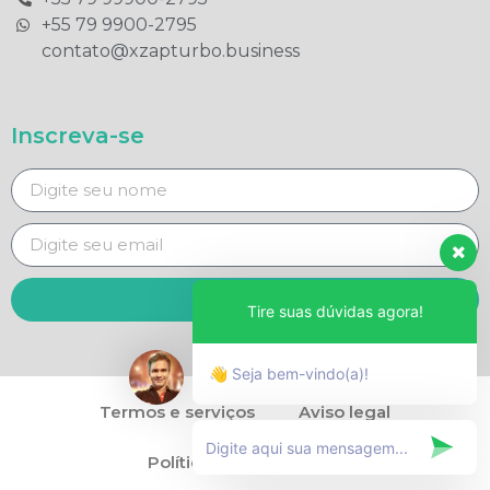
+55 79 9900-2795​
contato@xzapturbo.business
Inscreva-se
Enviar
Tire suas dúvidas agora!
👋 Seja bem-vindo(a)!
Termos e serviços
Aviso legal
Política de privacidade