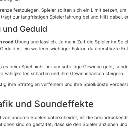
grenze festzulegen. Spieler sollten sich ein Limit setzen, um
s trägt zur langfristigen Spielerfahrung bei und hilft dabei
g und Geduld
n road
Übung unerlässlich. Je mehr Zeit die Spieler im Spie
Geduld ist ein weiterer wichtiger Faktor, da überstürzte En
dass es beim Spiel nicht nur um sofortige Gewinne geht, so
ihre Fähigkeiten schärfen und ihre Gewinnchancen steigern.
ig ihre Strategien verfeinern und ihre Spielkünste verbesse
afik und Soundeffekte
d
von anderen Spielen unterscheidet, ist die beeindruckend
onen sind so gestaltet, dass sie den Spieler anziehen und 