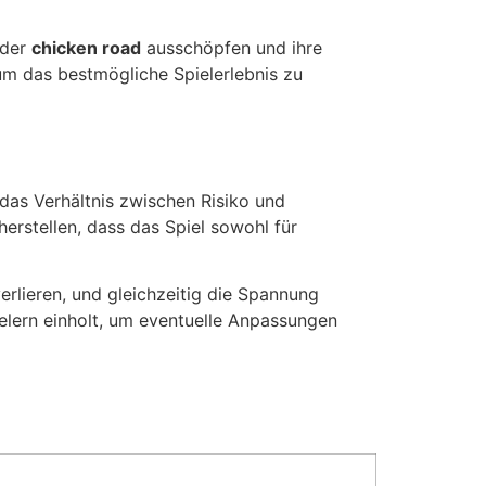
 der
chicken road
ausschöpfen und ihre
um das bestmögliche Spielerlebnis zu
 das Verhältnis zwischen Risiko und
erstellen, dass das Spiel sowohl für
erlieren, und gleichzeitig die Spannung
ielern einholt, um eventuelle Anpassungen