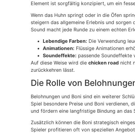
Element ist sorgfältig konzipiert, um ein fess
Wenn das Huhn springt oder in die Öfen sprin
steigern das allgemeine Erlebnis und sorgen da
Sound macht jede Runde zu einem echten Erl
Lebendige Farben:
Die Verwendung leuc
Animationen:
Flüssige Animationen erhö
Soundeffekte:
passende Soundeffekte v
Auf diese Weise wird die
chicken road
nicht n
zurückkehren lässt.
Die Rolle von Belohnunge
Belohnungen und Boni sind ein weiterer Schlüs
Spiel besondere Preise und Boni verdienen, di
und fördern eine langfristige Bindung an das S
Zusätzlich können die Boni strategisch einge
Spieler profitieren oft von speziellen Angebo