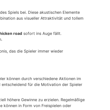
des Spiels bei. Diese akustischen Elemente
ination aus visueller Attraktivität und tollem
hicken road
sofort ins Auge fällt.
n.
bnis, das die Spieler immer wieder
eler können durch verschiedene Aktionen im
d entscheidend für die Motivation der Spieler
ziell höhere Gewinne zu erzielen. Regelmäßige
te können in Form von Freispielen oder