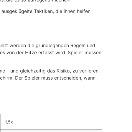
ausgeklügelte Taktiken, die ihnen helfen
chnitt werden die grundlegenden Regeln und
 es von der Hitze erfasst wird. Spieler müssen
 – und gleichzeitig das Risiko, zu verlieren.
dschirm. Der Spieler muss entscheiden, wann
1,5x