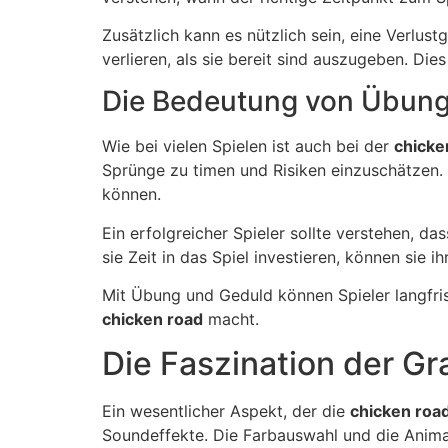
Zusätzlich kann es nützlich sein, eine Verlust
verlieren, als sie bereit sind auszugeben. Die
Die Bedeutung von Übun
Wie bei vielen Spielen ist auch bei der
chicke
Sprünge zu timen und Risiken einzuschätzen. 
können.
Ein erfolgreicher Spieler sollte verstehen, 
sie Zeit in das Spiel investieren, können sie 
Mit Übung und Geduld können Spieler langfrist
chicken road
macht.
Die Faszination der Gr
Ein wesentlicher Aspekt, der die
chicken roa
Soundeffekte. Die Farbauswahl und die Animati