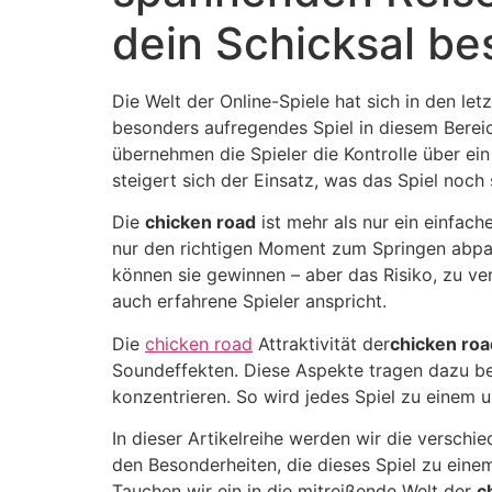
dein Schicksal b
Die Welt der Online-Spiele hat sich in den let
besonders aufregendes Spiel in diesem Bereic
übernehmen die Spieler die Kontrolle über ei
steigert sich der Einsatz, was das Spiel noc
Die
chicken road
ist mehr als nur ein einfach
nur den richtigen Moment zum Springen abpa
können sie gewinnen – aber das Risiko, zu ver
auch erfahrene Spieler anspricht.
Die
chicken road
Attraktivität der
chicken roa
Soundeffekten. Diese Aspekte tragen dazu bei,
konzentrieren. So wird jedes Spiel zu einem u
In dieser Artikelreihe werden wir die versch
den Besonderheiten, die dieses Spiel zu einem
Tauchen wir ein in die mitreißende Welt der
c