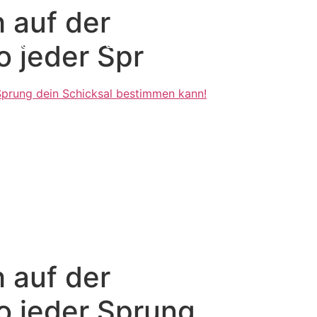
h auf der
temas
Como usar
Comprar
 jeder Spr
 Sprung dein Schicksal bestimmen kann!
h auf der
o jeder Sprung