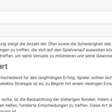
g steigt die Anzahl der Öfen sowie die Schwierigkeit des S
gen zu treffen, die sich auf den Spielverlauf auswirken kön
treffen, um seine Verluste zu minimieren und seine Gewinn
art
ntscheidend für den langfristigen Erfolg. Spieler sollten sic
beliebte Strategie ist es, zu Beginn mit einem niedrigen Ein
sollte, ist die Beobachtung der bisherigen Runden. Indem s
nen helfen, fundierte Entscheidungen zu treffen. Diese Art 
rung ist.