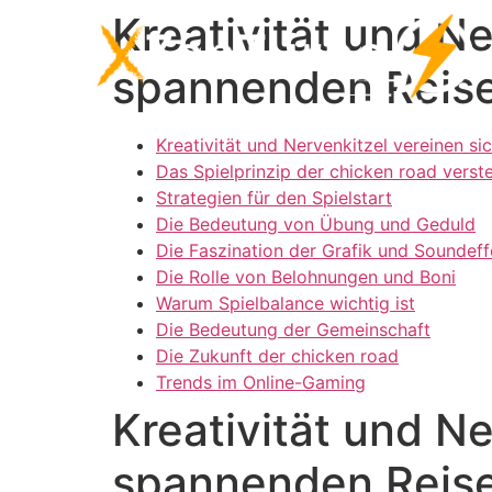
Kreativität und Ne
spannenden Reise 
Kreativität und Nervenkitzel vereinen s
Das Spielprinzip der chicken road verst
Strategien für den Spielstart
Die Bedeutung von Übung und Geduld
Die Faszination der Grafik und Soundeff
Die Rolle von Belohnungen und Boni
Warum Spielbalance wichtig ist
Die Bedeutung der Gemeinschaft
Die Zukunft der chicken road
Trends im Online-Gaming
Kreativität und Ne
spannenden Reise