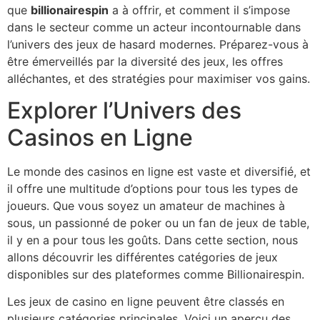
que
billionairespin
a à offrir, et comment il s’impose
dans le secteur comme un acteur incontournable dans
l’univers des jeux de hasard modernes. Préparez-vous à
être émerveillés par la diversité des jeux, les offres
alléchantes, et des stratégies pour maximiser vos gains.
Explorer l’Univers des
Casinos en Ligne
Le monde des casinos en ligne est vaste et diversifié, et
il offre une multitude d’options pour tous les types de
joueurs. Que vous soyez un amateur de machines à
sous, un passionné de poker ou un fan de jeux de table,
il y en a pour tous les goûts. Dans cette section, nous
allons découvrir les différentes catégories de jeux
disponibles sur des plateformes comme Billionairespin.
Les jeux de casino en ligne peuvent être classés en
plusieurs catégories principales. Voici un aperçu des