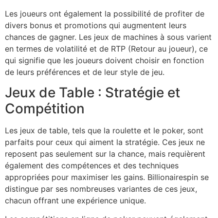
Les joueurs ont également la possibilité de profiter de
divers bonus et promotions qui augmentent leurs
chances de gagner. Les jeux de machines à sous varient
en termes de volatilité et de RTP (Retour au joueur), ce
qui signifie que les joueurs doivent choisir en fonction
de leurs préférences et de leur style de jeu.
Jeux de Table : Stratégie et
Compétition
Les jeux de table, tels que la roulette et le poker, sont
parfaits pour ceux qui aiment la stratégie. Ces jeux ne
reposent pas seulement sur la chance, mais requièrent
également des compétences et des techniques
appropriées pour maximiser les gains. Billionairespin se
distingue par ses nombreuses variantes de ces jeux,
chacun offrant une expérience unique.