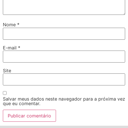
Nome
*
E-mail
*
Site
Salvar meus dados neste navegador para a próxima vez
que eu comentar.