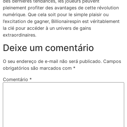
des dernières tendances, les joueurs peuvent
pleinement profiter des avantages de cette révolution
numérique. Que cela soit pour le simple plaisir ou
l’excitation de gagner, Billionairespin est véritablement
la clé pour accéder à un univers de gains
extraordinaires.
Deixe um comentário
O seu endereço de e-mail não será publicado.
Campos
obrigatórios são marcados com
*
Comentário
*