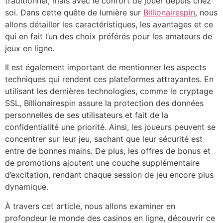
traditionnel, mais avec le confort de jouer depuis chez
soi. Dans cette quête de lumière sur
Billionairespin
, nous
allons détailler les caractéristiques, les avantages et ce
qui en fait l’un des choix préférés pour les amateurs de
jeux en ligne.
Il est également important de mentionner les aspects
techniques qui rendent ces plateformes attrayantes. En
utilisant les dernières technologies, comme le cryptage
SSL, Billionairespin assure la protection des données
personnelles de ses utilisateurs et fait de la
confidentialité une priorité. Ainsi, les joueurs peuvent se
concentrer sur leur jeu, sachant que leur sécurité est
entre de bonnes mains. De plus, les offres de bonus et
de promotions ajoutent une couche supplémentaire
d’excitation, rendant chaque session de jeu encore plus
dynamique.
À travers cet article, nous allons examiner en
profondeur le monde des casinos en ligne, découvrir ce