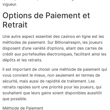
vigueur.
Options de Paiement et
Retrait
Une autre aspect essentiel des casinos en ligne est les
méthodes de paiement. Sur Billionairespin, les joueurs
disposent d’une variété d’options, allant des cartes de
crédit aux portefeuilles électroniques, facilitant ainsi les
dépôts et les retraits.
Il est important de choisir une méthode de paiement qui
vous convient le mieux, non seulement en termes de
sécurité, mais aussi de rapidité de traitement. Les
retraits rapides sont une priorité pour les joueurs, qui
souhaitent que leurs gains soient disponibles aussitôt
que possible.
Méthode de Paiement