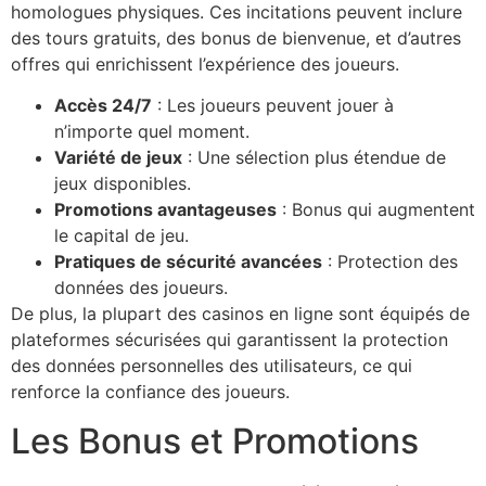
homologues physiques. Ces incitations peuvent inclure
des tours gratuits, des bonus de bienvenue, et d’autres
offres qui enrichissent l’expérience des joueurs.
Accès 24/7
: Les joueurs peuvent jouer à
n’importe quel moment.
Variété de jeux
: Une sélection plus étendue de
jeux disponibles.
Promotions avantageuses
: Bonus qui augmentent
le capital de jeu.
Pratiques de sécurité avancées
: Protection des
données des joueurs.
De plus, la plupart des casinos en ligne sont équipés de
plateformes sécurisées qui garantissent la protection
des données personnelles des utilisateurs, ce qui
renforce la confiance des joueurs.
Les Bonus et Promotions