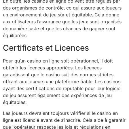
En outre, les casinos en ligne doivent être régulés par
des organismes de contrôle, ce qui assure aux joueurs
un environnement de jeu sûr et équitable. Cela donne
aux utilisateurs l’assurance que les jeux sont organisés
de manière juste et que les chances de gagner sont
équilibrées.
Certificats et Licences
Pour qu’un casino en ligne soit opérationnel, il doit
obtenir les licences appropriées. Les licences
garantissent que le casino suit des normes strictes,
offrant aux joueurs une plateforme fiable. Les casinos
ayant des certifications de reputable pour leur logiciel
de jeu assurent également des expériences de jeu
équitables.
Les joueurs devraient toujours vérifier si le casino en
ligne est licencié avant de s’inscrire. Cela aide à garantir
que l’opérateur respecte les lois et régulations en