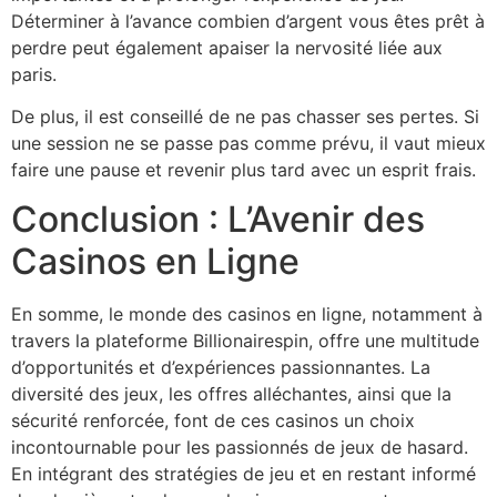
Déterminer à l’avance combien d’argent vous êtes prêt à
perdre peut également apaiser la nervosité liée aux
paris.
De plus, il est conseillé de ne pas chasser ses pertes. Si
une session ne se passe pas comme prévu, il vaut mieux
faire une pause et revenir plus tard avec un esprit frais.
Conclusion : L’Avenir des
Casinos en Ligne
En somme, le monde des casinos en ligne, notamment à
travers la plateforme Billionairespin, offre une multitude
d’opportunités et d’expériences passionnantes. La
diversité des jeux, les offres alléchantes, ainsi que la
sécurité renforcée, font de ces casinos un choix
incontournable pour les passionnés de jeux de hasard.
En intégrant des stratégies de jeu et en restant informé