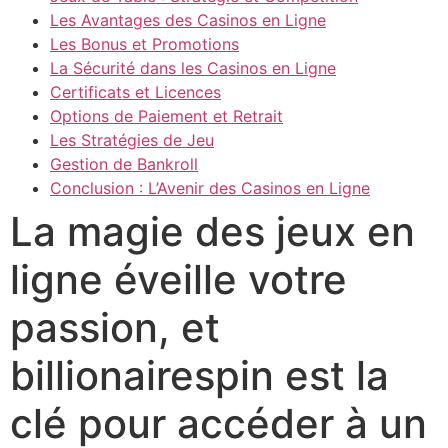
Les Avantages des Casinos en Ligne
Les Bonus et Promotions
La Sécurité dans les Casinos en Ligne
Certificats et Licences
Options de Paiement et Retrait
Les Stratégies de Jeu
Gestion de Bankroll
Conclusion : L’Avenir des Casinos en Ligne
La magie des jeux en
ligne éveille votre
passion, et
billionairespin est la
clé pour accéder à un