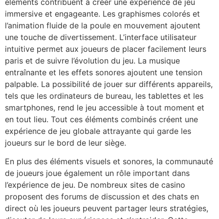
éléments contribuent à créer une expérience de jeu
immersive et engageante. Les graphismes colorés et
l’animation fluide de la poule en mouvement ajoutent
une touche de divertissement. L’interface utilisateur
intuitive permet aux joueurs de placer facilement leurs
paris et de suivre l’évolution du jeu. La musique
entraînante et les effets sonores ajoutent une tension
palpable. La possibilité de jouer sur différents appareils,
tels que les ordinateurs de bureau, les tablettes et les
smartphones, rend le jeu accessible à tout moment et
en tout lieu. Tout ces éléments combinés créent une
expérience de jeu globale attrayante qui garde les
joueurs sur le bord de leur siège.
En plus des éléments visuels et sonores, la communauté
de joueurs joue également un rôle important dans
l’expérience de jeu. De nombreux sites de casino
proposent des forums de discussion et des chats en
direct où les joueurs peuvent partager leurs stratégies,