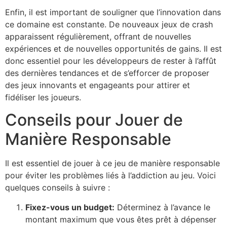
Enfin, il est important de souligner que l’innovation dans
ce domaine est constante. De nouveaux jeux de crash
apparaissent régulièrement, offrant de nouvelles
expériences et de nouvelles opportunités de gains. Il est
donc essentiel pour les développeurs de rester à l’affût
des dernières tendances et de s’efforcer de proposer
des jeux innovants et engageants pour attirer et
fidéliser les joueurs.
Conseils pour Jouer de
Manière Responsable
Il est essentiel de jouer à ce jeu de manière responsable
pour éviter les problèmes liés à l’addiction au jeu. Voici
quelques conseils à suivre :
Fixez-vous un budget:
Déterminez à l’avance le
montant maximum que vous êtes prêt à dépenser