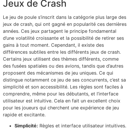
Jeux de Crash
Le jeu de poule s’inscrit dans la catégorie plus large des
jeux de crash, qui ont gagné en popularité ces dernières
années. Ces jeux partagent le principe fondamental
d’une volatilité croissante et la possibilité de retirer ses
gains à tout moment. Cependant, il existe des
différences subtiles entre les différents jeux de crash.
Certains jeux utilisent des thèmes différents, comme
des fusées spatiales ou des avions, tandis que d’autres
proposent des mécanismes de jeu uniques. Ce qui
distingue notamment ce jeu de ses concurrents, c’est sa
simplicité et son accessibilité. Les règles sont faciles à
comprendre, même pour les débutants, et l’interface
utilisateur est intuitive. Cela en fait un excellent choix
pour les joueurs qui cherchent une expérience de jeu
rapide et excitante.
Simplicité:
Règles et interface utilisateur intuitives.