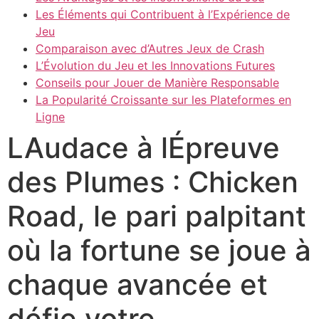
Les Éléments qui Contribuent à l’Expérience de
Jeu
Comparaison avec d’Autres Jeux de Crash
L’Évolution du Jeu et les Innovations Futures
Conseils pour Jouer de Manière Responsable
La Popularité Croissante sur les Plateformes en
Ligne
LAudace à lÉpreuve
des Plumes : Chicken
Road, le pari palpitant
où la fortune se joue à
chaque avancée et
défie votre