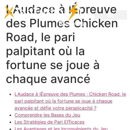
LAudace à lÉpreuve
des Plumes Chicken
Road, le pari
palpitant où la
fortune se joue à
chaque avancé
LAudace à lÉpreuve des Plumes : Chicken Road, le
pari palpitant où la fortune se joue à chaque
avancée et défie votre perspicacité ?
Comprendre les Bases du Jeu
Les Stratégies de Pari Efficaces
Les Avantages et les Inconvénients du Jeu