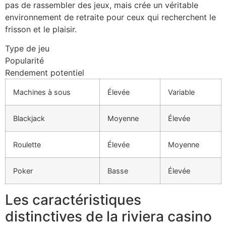
pas de rassembler des jeux, mais crée un véritable
environnement de retraite pour ceux qui recherchent le
frisson et le plaisir.
Type de jeu
Popularité
Rendement potentiel
Machines à sous
Élevée
Variable
Blackjack
Moyenne
Élevée
Roulette
Élevée
Moyenne
Poker
Basse
Élevée
Les caractéristiques
distinctives de la riviera casino