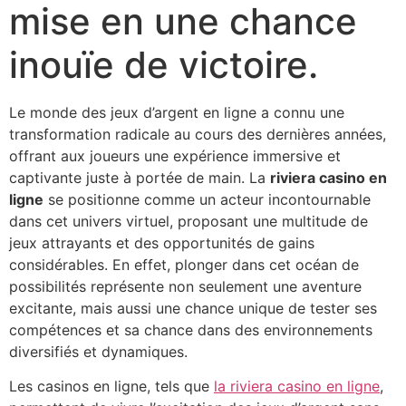
mise en une chance
inouïe de victoire.
Le monde des jeux d’argent en ligne a connu une
transformation radicale au cours des dernières années,
offrant aux joueurs une expérience immersive et
captivante juste à portée de main. La
riviera casino en
ligne
se positionne comme un acteur incontournable
dans cet univers virtuel, proposant une multitude de
jeux attrayants et des opportunités de gains
considérables. En effet, plonger dans cet océan de
possibilités représente non seulement une aventure
excitante, mais aussi une chance unique de tester ses
compétences et sa chance dans des environnements
diversifiés et dynamiques.
Les casinos en ligne, tels que
la riviera casino en ligne
,