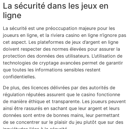
La sécurité dans les jeux en
ligne
La sécurité est une préoccupation majeure pour les
joueurs en ligne, et la riviera casino en ligne n’ignore pas
cet aspect. Les plateformes de jeux d’argent en ligne
doivent respecter des normes élevées pour assurer la
protection des données des utilisateurs. L’utilisation de
technologies de cryptage avancées permet de garantir
que toutes les informations sensibles restent
confidentielles.
De plus, des licences délivrées par des autorités de
régulation réputées assurent que le casino fonctionne
de manière éthique et transparente. Les joueurs peuvent
ainsi être rassurés en sachant que leur argent et leurs
données sont entre de bonnes mains, leur permettant
de se concentrer sur le plaisir du jeu plutôt que sur des