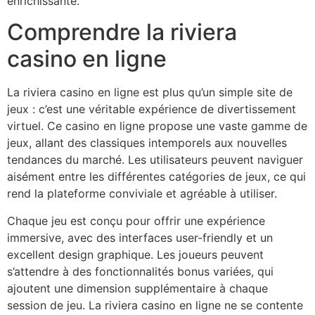
enrichissante.
Comprendre la riviera
casino en ligne
La riviera casino en ligne est plus qu’un simple site de
jeux : c’est une véritable expérience de divertissement
virtuel. Ce casino en ligne propose une vaste gamme de
jeux, allant des classiques intemporels aux nouvelles
tendances du marché. Les utilisateurs peuvent naviguer
aisément entre les différentes catégories de jeux, ce qui
rend la plateforme conviviale et agréable à utiliser.
Chaque jeu est conçu pour offrir une expérience
immersive, avec des interfaces user-friendly et un
excellent design graphique. Les joueurs peuvent
s’attendre à des fonctionnalités bonus variées, qui
ajoutent une dimension supplémentaire à chaque
session de jeu. La riviera casino en ligne ne se contente