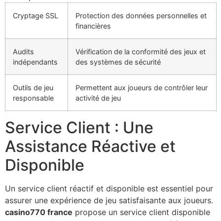
Cryptage SSL
Protection des données personnelles et
financières
Audits
Vérification de la conformité des jeux et
indépendants
des systèmes de sécurité
Outils de jeu
Permettent aux joueurs de contrôler leur
responsable
activité de jeu
Service Client : Une
Assistance Réactive et
Disponible
Un service client réactif et disponible est essentiel pour
assurer une expérience de jeu satisfaisante aux joueurs.
casino770 france
propose un service client disponible