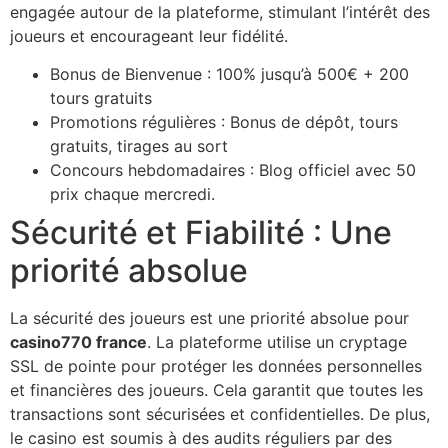
engagée autour de la plateforme, stimulant l’intérêt des
joueurs et encourageant leur fidélité.
Bonus de Bienvenue : 100% jusqu’à 500€ + 200
tours gratuits
Promotions régulières : Bonus de dépôt, tours
gratuits, tirages au sort
Concours hebdomadaires : Blog officiel avec 50
prix chaque mercredi.
Sécurité et Fiabilité : Une
priorité absolue
La sécurité des joueurs est une priorité absolue pour
casino770 france
. La plateforme utilise un cryptage
SSL de pointe pour protéger les données personnelles
et financières des joueurs. Cela garantit que toutes les
transactions sont sécurisées et confidentielles. De plus,
le casino est soumis à des audits réguliers par des