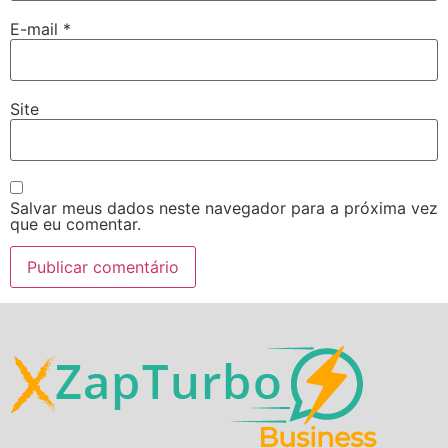
E-mail
*
Site
Salvar meus dados neste navegador para a próxima vez
que eu comentar.