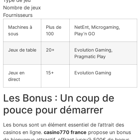
Nombre de jeux
Fournisseurs
Machines à
Plus de
NetEnt, Microgaming,
sous
100
Play’n GO
Jeux de table
20+
Evolution Gaming,
Pragmatic Play
Jeux en
15+
Evolution Gaming
direct
Les Bonus : Un coup de
pouce pour démarrer
Les bonus sont un élément essentiel de l’attrait des
casinos en ligne.
casino770 france
propose un bonus
de bienvenue attractif, offrant jusqu’à 500€ de bonus,