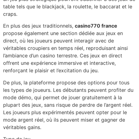
table tels que le blackjack, la roulette, le baccarat et le
craps.
En plus des jeux traditionnels,
casino770 france
propose également une section dédiée aux jeux en
direct, où les joueurs peuvent interagir avec de
véritables croupiers en temps réel, reproduisant ainsi
l’ambiance d’un casino terrestre. Ces jeux en direct
offrent une expérience immersive et interactive,
renforçant le plaisir et l’excitation du jeu.
De plus, la plateforme propose des options pour tous
les types de joueurs. Les débutants peuvent profiter du
mode démo, qui permet de jouer gratuitement à la
plupart des jeux, sans risque de perdre de l’argent réel.
Les joueurs plus expérimentés peuvent opter pour le
mode argent réel, où ils peuvent miser et gagner de
véritables gains.
Type de jeu