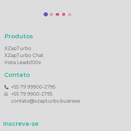
Produtos​
XZapTurbo
XZapTurbo Chat
Insta Leads100x
Contato
+55 79 99900-2795​
+55 79 9900-2795​
contato@xzapturbo.business
Inscreva-se