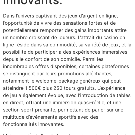
Dans l’univers captivant des jeux d’argent en ligne,
l’opportunité de vivre des sensations fortes et de
potentiellement remporter des gains importants attire
un nombre croissant de joueurs. L’attrait du casino en
ligne réside dans sa commodité, sa variété de jeux, et la
possibilité de participer à des expériences immersives
depuis le confort de son domicile. Parmi les
innombrables offres disponibles, certaines plateformes
se distinguent par leurs promotions alléchantes,
notamment le welcome-package généreux qui peut
atteindre 1 500€ plus 250 tours gratuits. L’expérience
de jeu a également évolué, avec l’introduction de tables
en direct, offrant une immersion quasi-réelle, et une
section sport prenante, permettant de parier sur une
multitude d’événements sportifs avec des
fonctionnalités innovantes.