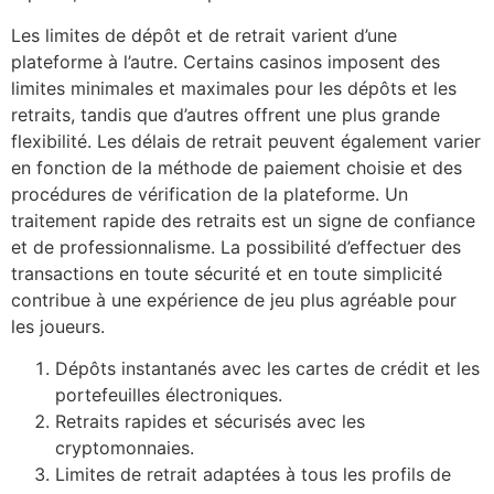
Les limites de dépôt et de retrait varient d’une
plateforme à l’autre. Certains casinos imposent des
limites minimales et maximales pour les dépôts et les
retraits, tandis que d’autres offrent une plus grande
flexibilité. Les délais de retrait peuvent également varier
en fonction de la méthode de paiement choisie et des
procédures de vérification de la plateforme. Un
traitement rapide des retraits est un signe de confiance
et de professionnalisme. La possibilité d’effectuer des
transactions en toute sécurité et en toute simplicité
contribue à une expérience de jeu plus agréable pour
les joueurs.
Dépôts instantanés avec les cartes de crédit et les
portefeuilles électroniques.
Retraits rapides et sécurisés avec les
cryptomonnaies.
Limites de retrait adaptées à tous les profils de