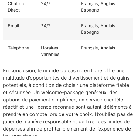
Chat en
24/7
Français, Anglais,
Direct
Espagnol
Email
24/7
Français, Anglais,
Espagnol
Téléphone
Horaires
Français, Anglais
Variables
En conclusion, le monde du casino en ligne offre une
multitude d’opportunités de divertissement et de gains
potentiels, à condition de choisir une plateforme fiable
et sécurisée. Un welcome-package généreux, des
options de paiement simplifiées, un service clientèle
réactif et une licence reconnue sont autant d’éléments à
prendre en compte lors de votre choix. N’oubliez pas de
jouer de manière responsable et de fixer des limites de
dépenses afin de profiter pleinement de l’expérience de
jeu sans risque.