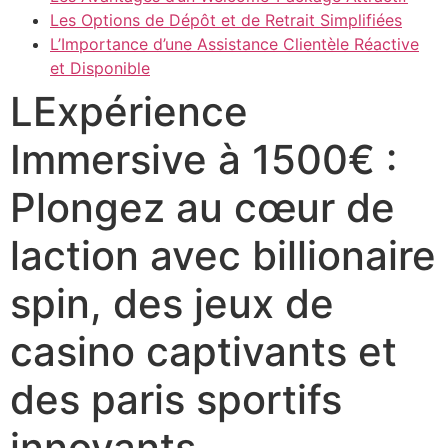
Les Options de Dépôt et de Retrait Simplifiées
L’Importance d’une Assistance Clientèle Réactive
et Disponible
LExpérience
Immersive à 1500€ :
Plongez au cœur de
laction avec billionaire
spin, des jeux de
casino captivants et
des paris sportifs
innovants.