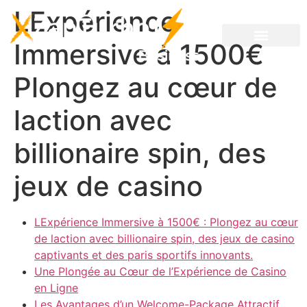
LExpérience
Immersive à 1500€
Plongez au cœur de
laction avec
billionaire spin, des
jeux de casino
LExpérience Immersive à 1500€ : Plongez au cœur
de laction avec billionaire spin, des jeux de casino
captivants et des paris sportifs innovants.
Une Plongée au Cœur de l’Expérience de Casino
en Ligne
Les Avantages d’un Welcome-Package Attractif