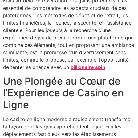
Mais au-delà de l’excitation des gains potentiels, il est
essentiel de comprendre les aspects cruciaux de ces
plateformes : les méthodes de dépôt et de retrait, les
limites financières, la licence, la sécurité, et l’assistance
clientèle. Pour les joueurs à la recherche d’une
expérience de jeu de premier ordre, une plateforme qui
combine ces éléments, tout en proposant une ambiance
stimulante, est la promesse d’un divertissement sans
limites, comme le propose, par exemple, l’opportunité
de tenter sa chance avec un
billionaire spin
.
Une Plongée au Cœur de
l’Expérience de Casino en
Ligne
Le casino en ligne moderne a radicalement transformé
la façon dont les gens appréhendent le jeu. Fini les
déplacements fastidieux vers les établissements