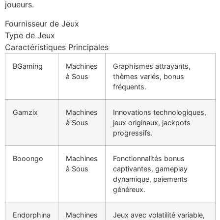
joueurs.
Fournisseur de Jeux
Type de Jeux
Caractéristiques Principales
BGaming
Machines
Graphismes attrayants,
à Sous
thèmes variés, bonus
fréquents.
Gamzix
Machines
Innovations technologiques,
à Sous
jeux originaux, jackpots
progressifs.
Booongo
Machines
Fonctionnalités bonus
à Sous
captivantes, gameplay
dynamique, paiements
généreux.
Endorphina
Machines
Jeux avec volatilité variable,