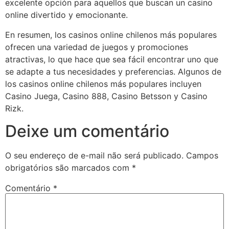
excelente opción para aquellos que buscan un casino
online divertido y emocionante.
En resumen, los casinos online chilenos más populares
ofrecen una variedad de juegos y promociones
atractivas, lo que hace que sea fácil encontrar uno que
se adapte a tus necesidades y preferencias. Algunos de
los casinos online chilenos más populares incluyen
Casino Juega, Casino 888, Casino Betsson y Casino
Rizk.
Deixe um comentário
O seu endereço de e-mail não será publicado.
Campos
obrigatórios são marcados com
*
Comentário
*