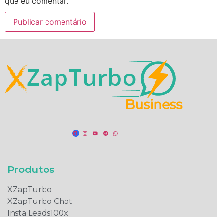
que eu comentar.
Produtos​
XZapTurbo
XZapTurbo Chat
Insta Leads100x