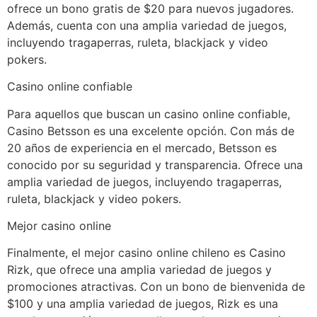
ofrece un bono gratis de $20 para nuevos jugadores.
Además, cuenta con una amplia variedad de juegos,
incluyendo tragaperras, ruleta, blackjack y video
pokers.
Casino online confiable
Para aquellos que buscan un casino online confiable,
Casino Betsson es una excelente opción. Con más de
20 años de experiencia en el mercado, Betsson es
conocido por su seguridad y transparencia. Ofrece una
amplia variedad de juegos, incluyendo tragaperras,
ruleta, blackjack y video pokers.
Mejor casino online
Finalmente, el mejor casino online chileno es Casino
Rizk, que ofrece una amplia variedad de juegos y
promociones atractivas. Con un bono de bienvenida de
$100 y una amplia variedad de juegos, Rizk es una