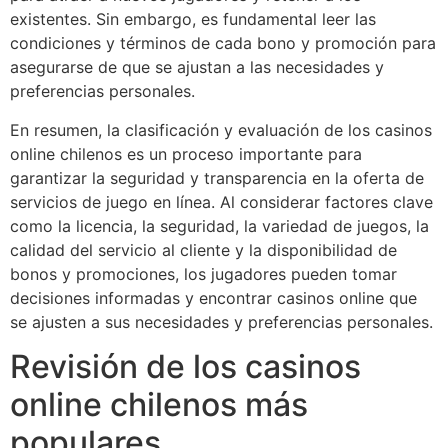
existentes. Sin embargo, es fundamental leer las
condiciones y términos de cada bono y promoción para
asegurarse de que se ajustan a las necesidades y
preferencias personales.
En resumen, la clasificación y evaluación de los casinos
online chilenos es un proceso importante para
garantizar la seguridad y transparencia en la oferta de
servicios de juego en línea. Al considerar factores clave
como la licencia, la seguridad, la variedad de juegos, la
calidad del servicio al cliente y la disponibilidad de
bonos y promociones, los jugadores pueden tomar
decisiones informadas y encontrar casinos online que
se ajusten a sus necesidades y preferencias personales.
Revisión de los casinos
online chilenos más
populares