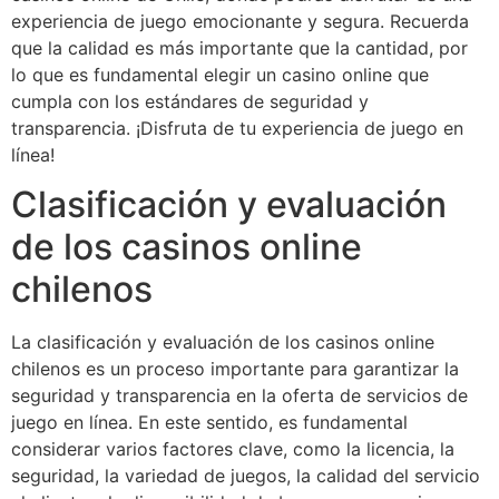
experiencia de juego emocionante y segura. Recuerda
que la calidad es más importante que la cantidad, por
lo que es fundamental elegir un casino online que
cumpla con los estándares de seguridad y
transparencia. ¡Disfruta de tu experiencia de juego en
línea!
Clasificación y evaluación
de los casinos online
chilenos
La clasificación y evaluación de los casinos online
chilenos es un proceso importante para garantizar la
seguridad y transparencia en la oferta de servicios de
juego en línea. En este sentido, es fundamental
considerar varios factores clave, como la licencia, la
seguridad, la variedad de juegos, la calidad del servicio