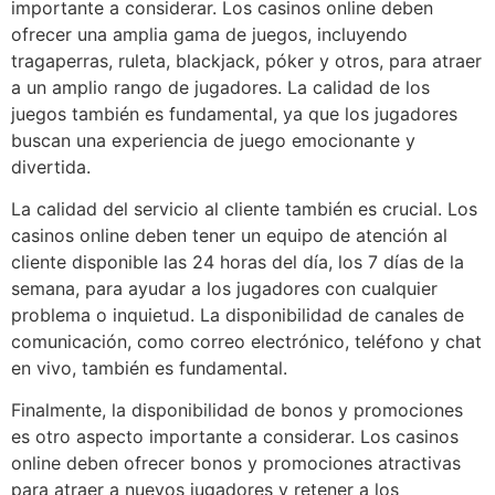
importante a considerar. Los casinos online deben
ofrecer una amplia gama de juegos, incluyendo
tragaperras, ruleta, blackjack, póker y otros, para atraer
a un amplio rango de jugadores. La calidad de los
juegos también es fundamental, ya que los jugadores
buscan una experiencia de juego emocionante y
divertida.
La calidad del servicio al cliente también es crucial. Los
casinos online deben tener un equipo de atención al
cliente disponible las 24 horas del día, los 7 días de la
semana, para ayudar a los jugadores con cualquier
problema o inquietud. La disponibilidad de canales de
comunicación, como correo electrónico, teléfono y chat
en vivo, también es fundamental.
Finalmente, la disponibilidad de bonos y promociones
es otro aspecto importante a considerar. Los casinos
online deben ofrecer bonos y promociones atractivas
para atraer a nuevos jugadores y retener a los