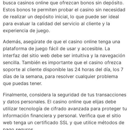
busca casinos online que ofrezcan bonos sin depósito.
Estos bonos te permiten probar el casino sin necesidad
de realizar un depósito inicial, lo que puede ser ideal
para evaluar la calidad del servicio al cliente y la
experiencia de juego.
Además, asegúrate de que el casino online tenga una
plataforma de juego fácil de usar y accesible. La
interfaz del sitio web debe ser intuitiva y la navegación
sencilla. También es importante que el casino ofrezca
soporte al cliente disponible las 24 horas del día, los 7
días de la semana, para resolver cualquier problema
que puedas tener.
Finalmente, considera la seguridad de tus transacciones
y datos personales. El casino online que elijas debe
utilizar tecnología de cifrado avanzada para proteger tu
información financiera y personal. Verifica que el sitio
web tenga un certificado SSL y que utilice métodos de
pago seguros.