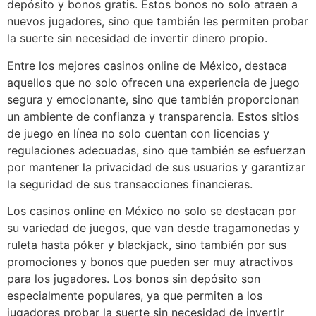
depósito y bonos gratis. Estos bonos no solo atraen a
nuevos jugadores, sino que también les permiten probar
la suerte sin necesidad de invertir dinero propio.
Entre los mejores casinos online de México, destaca
aquellos que no solo ofrecen una experiencia de juego
segura y emocionante, sino que también proporcionan
un ambiente de confianza y transparencia. Estos sitios
de juego en línea no solo cuentan con licencias y
regulaciones adecuadas, sino que también se esfuerzan
por mantener la privacidad de sus usuarios y garantizar
la seguridad de sus transacciones financieras.
Los casinos online en México no solo se destacan por
su variedad de juegos, que van desde tragamonedas y
ruleta hasta póker y blackjack, sino también por sus
promociones y bonos que pueden ser muy atractivos
para los jugadores. Los bonos sin depósito son
especialmente populares, ya que permiten a los
jugadores probar la suerte sin necesidad de invertir