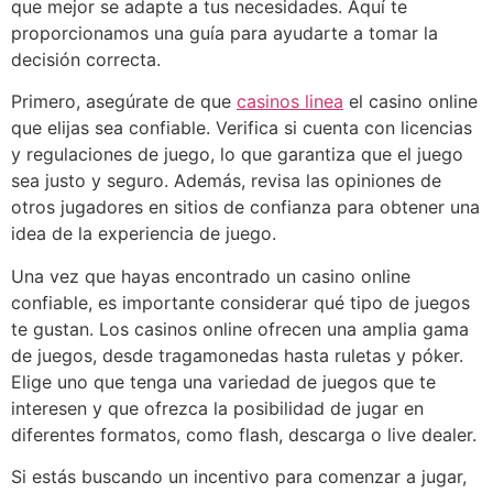
que mejor se adapte a tus necesidades. Aquí te
proporcionamos una guía para ayudarte a tomar la
decisión correcta.
Primero, asegúrate de que
casinos linea
el casino online
que elijas sea confiable. Verifica si cuenta con licencias
y regulaciones de juego, lo que garantiza que el juego
sea justo y seguro. Además, revisa las opiniones de
otros jugadores en sitios de confianza para obtener una
idea de la experiencia de juego.
Una vez que hayas encontrado un casino online
confiable, es importante considerar qué tipo de juegos
te gustan. Los casinos online ofrecen una amplia gama
de juegos, desde tragamonedas hasta ruletas y póker.
Elige uno que tenga una variedad de juegos que te
interesen y que ofrezca la posibilidad de jugar en
diferentes formatos, como flash, descarga o live dealer.
Si estás buscando un incentivo para comenzar a jugar,