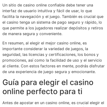
Un sitio de casino online confiable debe tener una
interfaz de usuario intuitiva y fácil de usar, lo que
facilita la navegación y el juego. También es crucial que
el casino tenga un sistema de pago seguro y rápido, lo
que permite a los jugadores realizar depósitos y retiros
de manera segura y conveniente.
En resumen, al elegir el mejor casino online, es
importante considerar la variedad de juegos, la
seguridad, las licencias y certificaciones, los bonos y
promociones, así como la facilidad de uso y el servicio
al cliente. Con estos factores en mente, podrás disfrutar
de una experiencia de juego segura y emocionante.
Guía para elegir el casino
online perfecto para ti
Antes de apostar en un casino online, es crucial elegir el