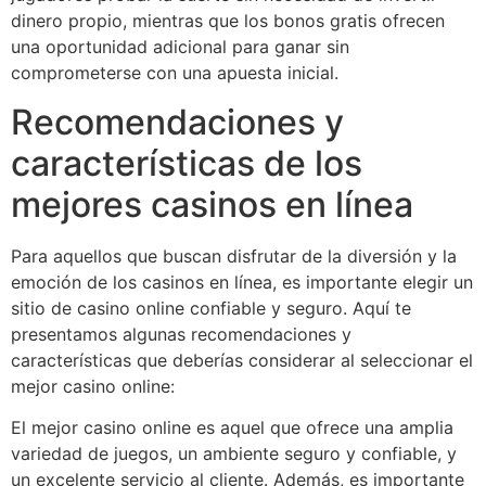
dinero propio, mientras que los bonos gratis ofrecen
una oportunidad adicional para ganar sin
comprometerse con una apuesta inicial.
Recomendaciones y
características de los
mejores casinos en línea
Para aquellos que buscan disfrutar de la diversión y la
emoción de los casinos en línea, es importante elegir un
sitio de casino online confiable y seguro. Aquí te
presentamos algunas recomendaciones y
características que deberías considerar al seleccionar el
mejor casino online:
El mejor casino online es aquel que ofrece una amplia
variedad de juegos, un ambiente seguro y confiable, y
un excelente servicio al cliente. Además, es importante