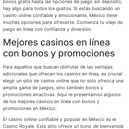
bonos gratis hasta las opciones de juego sin depósito,
hay algo para todos los gustos. Si estás buscando un
casino online confiable y emocionante, México tiene
muchas opciones para ofrecerte. Comienza tu viaje de
juego en línea con confianza y diversión.
Mejores casinos en línea
con bonos y promociones
Para aquellos que buscan disfrutar de las ventajas
adicionales que ofrecen los casinos en línea, es crucial
elegir un sitio de casino online que no solo ofrezca una
amplia gama de juegos, sino también bonos y
promociones atractivas. Aquí te presentamos algunos
de los mejores casinos en línea con bonos y
promociones en México:
El casino online confiable y popular en México es el
Casino Royale. Este sitio ofrece un bono de bienvenida