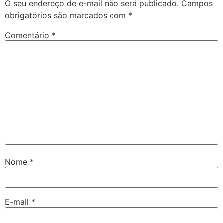
O seu endereço de e-mail não será publicado.
Campos
obrigatórios são marcados com
*
Comentário
*
Nome
*
E-mail
*