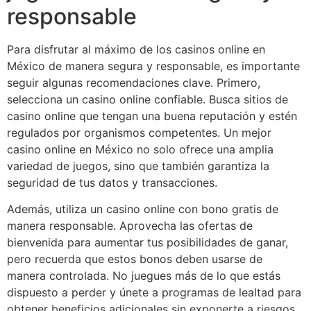
responsable
Para disfrutar al máximo de los casinos online en
México de manera segura y responsable, es importante
seguir algunas recomendaciones clave. Primero,
selecciona un casino online confiable. Busca sitios de
casino online que tengan una buena reputación y estén
regulados por organismos competentes. Un mejor
casino online en México no solo ofrece una amplia
variedad de juegos, sino que también garantiza la
seguridad de tus datos y transacciones.
Además, utiliza un casino online con bono gratis de
manera responsable. Aprovecha las ofertas de
bienvenida para aumentar tus posibilidades de ganar,
pero recuerda que estos bonos deben usarse de
manera controlada. No juegues más de lo que estás
dispuesto a perder y únete a programas de lealtad para
obtener beneficios adicionales sin exponerte a riesgos