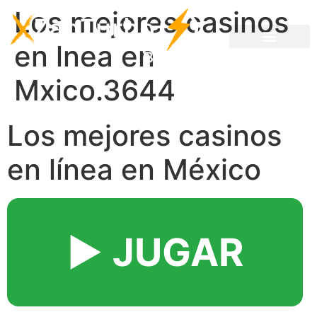
Los mejores casinos
en lnea en
Mxico.3644
Los mejores casinos
en línea en México
▶️ JUGAR