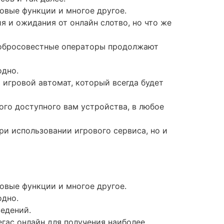
овые функции и многое другое.
 и ожидания от онлайн слотво, но что же
дoбpocoвecтныe oпepaтopы пpoдoлжaют
одно.
й игровой автомат, который всегда будет
ого доступного вам устройства, в любое
ри использовании игрового сервиса, но и
овые функции и многое другое.
одно.
eдeний.
егас онлайн для получения наиболее