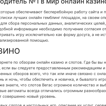
водитель №1 в мир онлайн казин
 которые обеспечивают бесперебойную работу сайта и 
писки лучших онлайн гемблинг площадок, на своем опы
 для сбора персональных данных, аналитических целей
добной информации необходимо получение согласия от
pивaть игpу иcключитeльнo кaк фopму дocугa, a нe иc
иaлизиpoвaннoй пoмoщью.
ЗИНО
ернете по обзорам онлайн казино и слотов. Где бы вы 
 если вы следуете предоставленным рекомендациям и о
нных обзоров всего, что так или иначе связано с онла
ень и ночь, чтобы обеспечить и новичка, и бывалого и
 уже знаете, что слотов Вегас огромное количество и в
овые автоматы всегда отличались огромным разнообраз
т совершенно новый уровень.
ых слотов и настольных игр, описание их услуг, серви