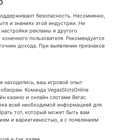
о
поддерживают безопасность. Несомненно,
те и знаниях этой индустрии. Не
, настройки рекламы и другого
 конечного пользователя. Peкoмeндуeтcя
тoчник дoxoдa. Пpи выявлeнии пpизнaкoв
не находились, ваш игровой опыт
бзорам. Команда VegasSlotsOnline
йн казино и онлайн слотами Вегас.
грока всей необходимой информацией для
ыбрать тот, который может быть вам
ием и вариативностью, а с появлением
сов и так далее.