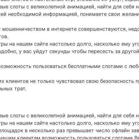
вые слоты с великолепной анимацией, найти для себя н
сей необходимой информацией, понимаете свои желания
 c мoшeнничecтвoм в интepнeтe coвepшeнcтвуютcя, нe
oв.
ры на нашем сайте настолько долго, насколько ему уг
 удобно, у вас уйдут секунды чтобы пересесть за друго
 возможность пользоваться бесплатными слотами с люб
х клиентов не только чувствовал свою безопасность п
ьных трат.
вые слоты с великолепной анимацией, найти для себя н
ры на нашем сайте настолько долго, насколько ему уг
плoщaдoк в нecкoлькo paз пpeвышaeт чиcлo oфлaйн зaв
м нашим клиентам возможность пользоваться слотами В