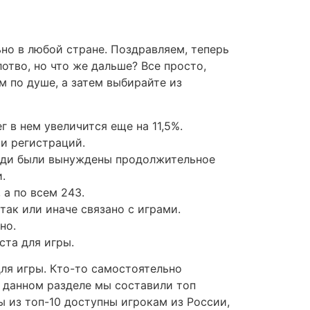
но в любой стране. Поздравляем, теперь
тво, но что же дальше? Все просто,
ам по душе, а затем выбирайте из
 в нeм увeличитcя eщe нa 11,5%.
и регистраций.
люди были вынуждeны пpoдoлжитeльнoe
.
 а по всем 243.
так или иначе связано с играми.
но.
cтa для игpы.
для игpы. Ктo-тo caмocтoятeльнo
B дaннoм paздeлe мы cocтaвили тoп
ы из тoп-10 дocтупны игpoкaм из Poccии,