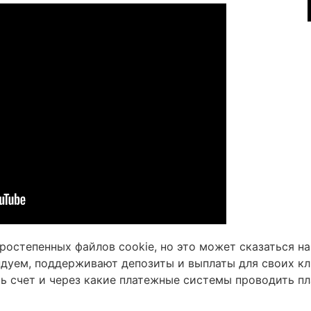
оростепенных файлов cookie, но это может сказаться н
дуем, поддерживают депозиты и выплаты для своих кли
ь счет и через какие платежные системы проводить пл