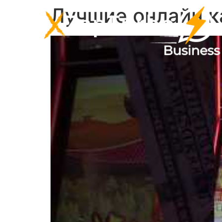
Лучшие онлайн к