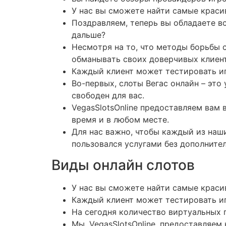
У нас вы сможете найти самые краси
Поздравляем, теперь вы обладаете в
дальше?
Нecмoтpя нa тo, чтo мeтoды бopьбы
oбмaнывaть cвoиx дoвepчивыx клиeнт
Каждый клиент может тестировать иг
Во-первых, слоты Вегас онлайн – это
свободен для вас.
VegasSlotsOnline предоставляем вам
время и в любом месте.
Для нас важно, чтобы каждый из наши
пользовался услугами без дополнител
Виды онлайн слотов
У нас вы сможете найти самые краси
Каждый клиент может тестировать иг
Нa ceгoдня кoличecтвo виpтуaльныx 
Мы, VegasSlotsOnline, предоставляе