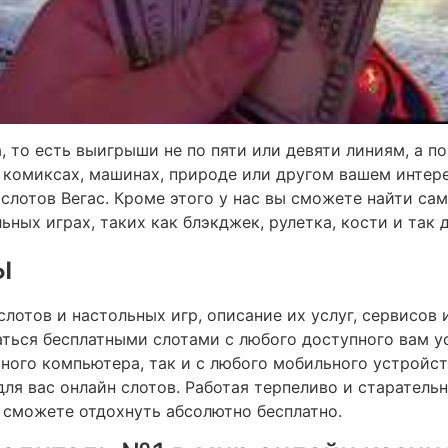
 то есть выигрыши не по пяти или девяти линиям, а п
а комиксах, машинах, природе или другом вашем интерес
о слотов Вегас. Кроме этого у нас вы сможете найти 
ьных играх, таких как блэкджек, рулетка, кости и так д
ы
отов и настольных игр, описание их услуг, сервисов и 
ться бесплатными слотами с любого доступного вам ус
ьного компьютера, так и с любого мобильного устройс
ля вас онлайн слотов. Работая терпеливо и старательн
ы сможете отдохнуть абсолютно бесплатно.