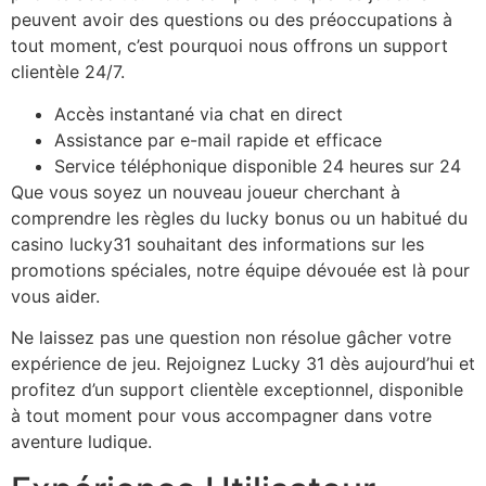
peuvent avoir des questions ou des préoccupations à
tout moment, c’est pourquoi nous offrons un support
clientèle 24/7.
Accès instantané via chat en direct
Assistance par e-mail rapide et efficace
Service téléphonique disponible 24 heures sur 24
Que vous soyez un nouveau joueur cherchant à
comprendre les règles du lucky bonus ou un habitué du
casino lucky31 souhaitant des informations sur les
promotions spéciales, notre équipe dévouée est là pour
vous aider.
Ne laissez pas une question non résolue gâcher votre
expérience de jeu. Rejoignez Lucky 31 dès aujourd’hui et
profitez d’un support clientèle exceptionnel, disponible
à tout moment pour vous accompagner dans votre
aventure ludique.