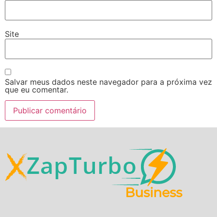
Site
Salvar meus dados neste navegador para a próxima vez
que eu comentar.