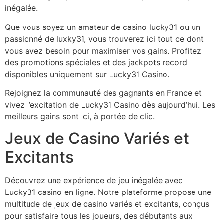
inégalée.
Que vous soyez un amateur de casino lucky31 ou un
passionné de luxky31, vous trouverez ici tout ce dont
vous avez besoin pour maximiser vos gains. Profitez
des promotions spéciales et des jackpots record
disponibles uniquement sur Lucky31 Casino.
Rejoignez la communauté des gagnants en France et
vivez l’excitation de Lucky31 Casino dès aujourd’hui. Les
meilleurs gains sont ici, à portée de clic.
Jeux de Casino Variés et
Excitants
Découvrez une expérience de jeu inégalée avec
Lucky31 casino en ligne. Notre plateforme propose une
multitude de jeux de casino variés et excitants, conçus
pour satisfaire tous les joueurs, des débutants aux