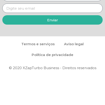
Enviar
Termos e serviços
Aviso legal
Política de privacidade
© 2020 XZapTurbo Business - Direitos reservados