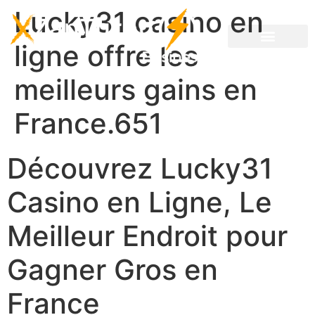
Lucky31 casino en
ligne offre les
meilleurs gains en
France.651
Découvrez Lucky31
Casino en Ligne, Le
Meilleur Endroit pour
Gagner Gros en
France