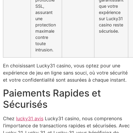
SSL,
que votre
assurant
expérience
une
sur Lucky31
protection
casino reste
maximale
sécurisée.
contre
toute
intrusion.
En choisissant Lucky31 casino, vous optez pour une
expérience de jeu en ligne sans souci, où votre sécurité
et votre confidentialité sont assurées à chaque instant.
Paiements Rapides et
Sécurisés
Chez
lucky31 avis
Lucky31 casino, nous comprenons
l’importance de transactions rapides et sécurisées. Avec
Lucky 21, Lucky 31, et Lucky-31, vous bénéficiez de