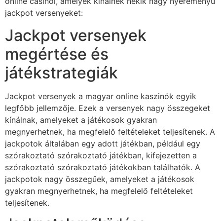
online casinoi, amelyek kínálnek nekik nagy nyereményű
jackpot versenyeket:
Jackpot versenyek
megértése és
játékstrategiák
Jackpot versenyek a magyar online kaszinók egyik
legfőbb jellemzője. Ezek a versenyek nagy összegeket
kínálnak, amelyeket a játékosok gyakran
megnyerhetnek, ha megfelelő feltételeket teljesítenek. A
jackpotok általában egy adott játékban, például egy
szórakoztató szórakoztató játékban, kifejezetten a
szórakoztató szórakoztató játékokban találhatók. A
jackpotok nagy összegűek, amelyeket a játékosok
gyakran megnyerhetnek, ha megfelelő feltételeket
teljesítenek.