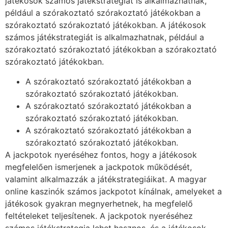
játékosok számos játékstrategiát is alkalmazhatnak,
például a szórakoztató szórakoztató játékokban a
szórakoztató szórakoztató játékokban. A játékosok
számos játékstrategiát is alkalmazhatnak, például a
szórakoztató szórakoztató játékokban a szórakoztató
szórakoztató játékokban.
A szórakoztató szórakoztató játékokban a
szórakoztató szórakoztató játékokban.
A szórakoztató szórakoztató játékokban a
szórakoztató szórakoztató játékokban.
A szórakoztató szórakoztató játékokban a
szórakoztató szórakoztató játékokban.
A jackpotok nyeréséhez fontos, hogy a játékosok
megfelelően ismerjenek a jackpotok működését,
valamint alkalmazzák a játékstrategiáikat. A magyar
online kaszinók számos jackpotot kínálnak, amelyeket a
játékosok gyakran megnyerhetnek, ha megfelelő
feltételeket teljesítenek. A jackpotok nyeréséhez
számos játékstrategia lehet hasznos, és a játékosok