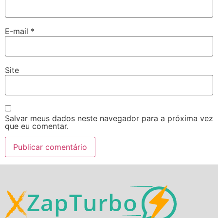
E-mail
*
Site
Salvar meus dados neste navegador para a próxima vez
que eu comentar.