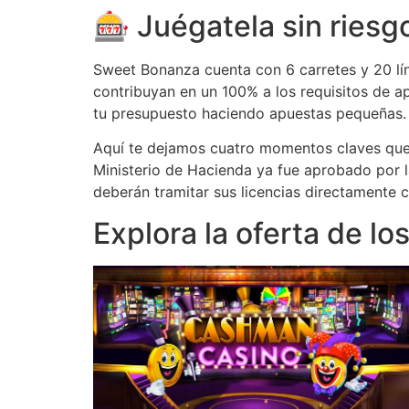
🎰 Juégatela sin riesg
Sweet Bonanza cuenta con 6 carretes y 20 lí
contribuyan en un 100% a los requisitos de ap
tu presupuesto haciendo apuestas pequeñas.
Aquí te dejamos cuatro momentos claves que h
Ministerio de Hacienda ya fue aprobado por l
deberán tramitar sus licencias directamente c
Explora la oferta de lo