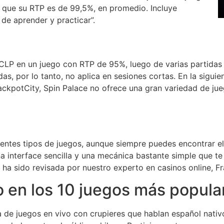
a que su RTP es de 99,5%, en promedio. Incluye
 de aprender y practicar”.
0 CLP en un juego con RTP de 95%, luego de varias partida
as, por lo tanto, no aplica en sesiones cortas. En la siguie
ackpotCity, Spin Palace no ofrece una gran variedad de jue
entes tipos de juegos, aunque siempre puedes encontrar el
na interface sencilla y una mecánica bastante simple que te
 ha sido revisada por nuestro experto en casinos online, F
o en los 10 juegos más popula
 de juegos en vivo con crupieres que hablan español nativ