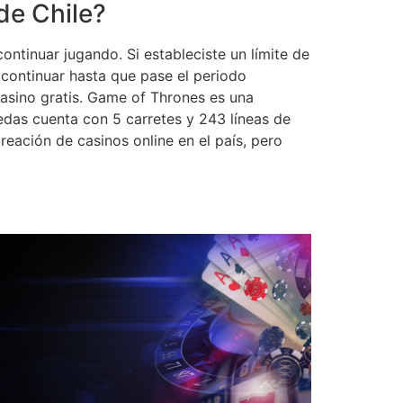
de Chile?
continuar jugando. Si estableciste un límite de
 continuar hasta que pase el periodo
casino gratis. Game of Thrones es una
edas cuenta con 5 carretes y 243 líneas de
reación de casinos online en el país, pero