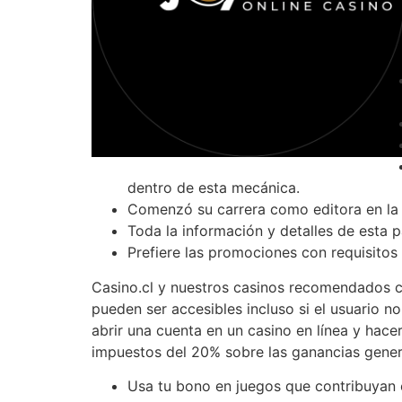
dentro de esta mecánica.
Comenzó su carrera como editora en la i
Toda la información y detalles de esta 
Prefiere las promociones con requisitos
Casino.cl y nuestros casinos recomendados cu
pueden ser accesibles incluso si el usuario n
abrir una cuenta en un casino en línea y hac
impuestos del 20% sobre las ganancias gener
Usa tu bono en juegos que contribuyan e