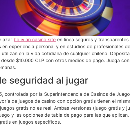
e azar
bolivian casino site
en línea seguros y transparentes.
 en experiencia personal y en estudios de profesionales d
 utilizan en la vida cotidiana de cualquier chileno. Depos
 desde $10.000 CLP con otros medios de pago. Juega con d
semanas.
e seguridad al jugar
95, controlada por la Superintendencia de Casinos de Juego 
mayoría de juegos de casino con opción gratis tienen el mi
juegos gratis no es real. Ambas versiones (juego gratis y j
ego y las opciones de tabla de pago para las que aplican
gratis en juegos específicos.