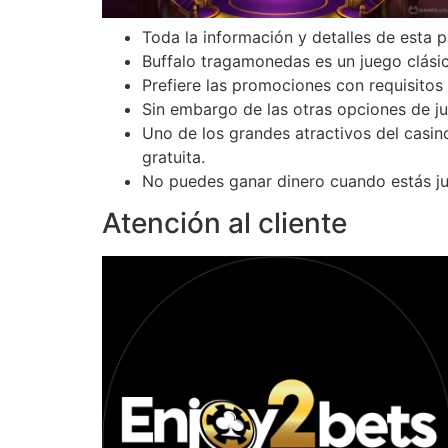
Toda la información y detalles de esta 
Buffalo tragamonedas es un juego clásico
Prefiere las promociones con requisitos
Sin embargo de las otras opciones de ju
Uno de los grandes atractivos del casino
gratuita.
No puedes ganar dinero cuando estás ju
Atención al cliente